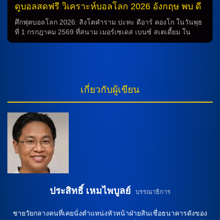
ทำนายนี้ยังเป็นแค่คาดการณ์เท่านั้น แต่ความแข็งแกร่งและ
ดูบอลสดฟรี วิเคราะห์บอลโลก 2026 อังกฤษ พบ ดี
ความพร้อมของทั้งสองทีมจะต้องพิสูจน์ในสนาม เมื่อทั้งสองทีมออก
อาร์ คองโก 1 ก.ค.69
มาแข็งแกร่งและพร้อมในการแข่งขันเพื่อคว้าชัยแบบขาดลอย
ศึกฟุตบอลโลก 2026: สิงโตคำราม ปะทะ ดีอาร์ คองโก ในวันพุธ
ทำให้เกมนี้เป็นหนึ่งในเกมที่น่าติดตามในวันนี้ ด้วยความคาดหวัง
ที่ 1 กรกฎาคม 2569 ที่สนาม เมอร์เซเดส เบนซ์ สเตเดี้ยม ใน
ที่สูงและความสนุกสนานที่อาจเกิดขึ้นในสนาม ทำให้เกมนี้เป็น
สหรัฐอเมริกา ทีมชาติอังกฤษ “สิงโตคำราม” จะพบกับ ดีอาร์
หนึ่งในเกมที่ควรติดตามอย่างใกล้ชิด เพื่อเห็นผลการแข่งขันที่น่า
คองโก ทีมตัวแทนจากแอฟริกาใต้ที่เข้ามาเป็นอันดับ 3 ในกลุ่ม L
ตื่นเต้นและไม่สามารถคาดเดาได้ล่วงหน้า การวิเคราะห์ฟุตบอล:
ในศึกฟุตบอลโลก 2026 รอบ 32 ทีมสุดท้าย คู่ที่จะพบกันนี้ถือ
เตรียมพบกัน! ทีมอังกฤษ vs ทีมนายใหญ่ การทำนายผลการ
เป็นการพบครั้งแรกในประวัติศาสตร์ของทั้งสองทีม ซึ่งจะเป็นการ
แข่งขันระหว่างทีมอังกฤษกับทีมนายใหญ่ถือเป็นเรื่องที่น่าตื่นเต้น
แข่งขันที่น่าตื่นเต้นและไม่สามารถทำนายผลลัพธ์ได้ล่วงหน้า
เกี่ยวกับผู้เขียน
และน่าสนใจมากมาย ด้วยความแข็งแกร่งและความพร้อมที่สูงขึ้น
การทำนายผลการแข่งขัน การทำนายผลการแข่งขันฟุตบอลเป็น
ของทั้งสองทีม นักวิเคราะห์บอลชื่อดังก็ได้มองเห็นว่าทีมอังกฤษมี
เรื่องที่น่าสนใจมาก โดยหลายๆ คนมักจะใช้วิธีการทำนายผลการ
ความได้เปรียบในการชนะในเกมนี้ ทีมอังกฤษจะเข้าสนามด้วย
แข่งขันเพื่อเพิ่มความสนุกสนานในการรับชม นอกจากนี้ การ
แผนการแข็งแกร่ง 4-2-3-1 ที่มีนักเตะคุณภาพเยี่ยมที่สามารถนำ
วิเคราะห์บอล เช่น การวิเคราะห์ฟุตบอล จะช่วยให้ผู้ที่ชื่นชอบ
ทีมสู่ความสำเร็จได้อย่างมั่นคง การเลือกใช้แบบนี้ยังช่วยให้ทีมมี
กีฬาหรือการพนันสามารถทำนายผลการแข่งขันได้อย่างแม่นยำ
ความยืดหยุ่นในการเปลี่ยนแปลงกลยุทธ์และการเข้าเล่นของนัก
ในการทำนายผลการแข่งขันระหว่าง สิงโตคำราม และ ดีอาร์
เตะในทีม จากฝั่งทีมนายใหญ่ก็ไม่ควรถือเป็นทีมที่ง่ายต่อการต่อสู้
คองโก นั้น จะต้องพิจารณาความแข็งแกร่งของทั้งสองทีม รวมถึง
ด้วยแผนการเล่น 4-4-2 ที่เต็มไปด้วยนักเตะคุณภาพอันสามารถ
การฝึกซ้อมและสภาพพร้อมของนักเตะทั้งสองฝั่งอย่างละเอียด ดู
สร้างความสำเร็จให้ทีมได้อย่างมั่นคง คาดว่านัดนี้จะเป็นการ
บอลสด สำหรับผู้ที่สนใจรับชมการแข่งขันสดๆ ระหว่าง สิงโต
แข่งขันที่มีความระดับสูงระหว่างทั้งสองทีม การทำนายผลลัพธ์
คำราม และ ดีอาร์ คองโก […]
การทำนายก่อนเกมนี้แสดงให้เห็นว่าทีมอังกฤษจะมีความได้เปรียบ
ประสิทธิ์ เหมไพบูลย์
บรรณาธิการ
ในการคว้าชัยในเกมนี้ […]
ชายวัยกลางคนที่เคยนั่งตำแหน่งหัวหน้าฝ่ายสินเชื่อธนาคารดังของ