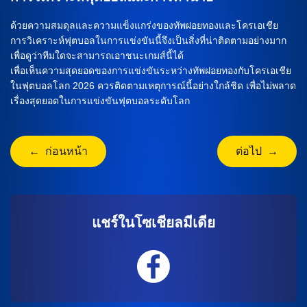
ด้วยความสมดุลและความแข็งแกร่งของทัพฝอยทองและโครเอเชีย
การวิเคราะห์ฟุตบอลในการแข่งขันนี้จึงเป็นสิ่งที่น่าติดตามอย่างมาก
เพื่อดูว่าทีมใดจะสามารถเอาชนะเกมส์นี้ได้
เพื่อเห็นความสุดยอดของการแข่งขันระหว่างทัพฝอยทองกับโครเอเชีย
ในฟุตบอลโลก 2026 ควรติดตามเหตุการณ์นี้อย่างใกล้ชิด เพื่อไม่พลาด
เรื่องสุดยอดในการแข่งขันฟุตบอลระดับโลก
← ก่อนหน้า
ต่อไป →
แชร์ในโซเชียลมีเดีย