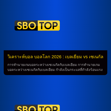
หลักอยู่ที่เวสตัน แม็คเคนนี่ และโจวานนี่ เรย์น่า ทำหน้าที่ปั้นเกม
ให้เสร็จสมบูรณ์ โดยมี โฟลาริน บาโลกุน เป็นหน้าเป้า ในขณะที่
นิดัล เซลิค ที่มีปัญหาอาการบาดเจ็บจะไม่สามารถใช้งานได้ใน
เกมนี้ สำหรับทีมบอสเนีย มีการจัดทัพในระบบ 4-4-2 โดยมีแกน
หลักที่อามาร์ เมมิช และอิวาน ซุนยิช ซึ่งคู่กองหน้าจะเป็นกัปตัน
ทีม เอดิน เชโก้ และ เอร์เมดิน เดมิโรวิช ทีมบอสเนียจะต้อง
พยายามปิดช่องว่างให้มากที่สุดเพื่อป้องกันการตกค้างจากเหนือ
ของทีมสหรัฐอเมริกา ในเกมนี้ ทีมสหรัฐอเมริกาหวังว่าจะคุมเกม
ไว้ได้ทั้งหมดและสามารถปิดบัญชีด้วยชัยชนะแบบขาดลอย เพื่อ
ยืนยันตัวเองว่าพร้อมจะเป็นผู้ครองแชมป์กลุ่มในการแข่งขันนี้
ด้วยความสนุกสนานและตื่นเต้นในการรอดูเกมนี้ มีความคาดหวัง
ว่าทั้งสองทีมจะเข้ามาแข่งขันอย่างดุเดือด และให้ประสบการณ์ที่
วิเคราะห์บอล บอลโลก 2026 : เบลเยี่ยม vs เซเนกัล
น่าจดจำแก่ผู้ชมทุกคน อย่างที่คาดว่าจะเป็นการแข่งขันที่น่าดู
เพลิดเพลินที่สุด ด้วยทีมสหรัฐอเมริกาที่มีสมรรถนะและความ
การทำนายเกมบอลระหว่างเซเนกัลกับเบลเยียม การทำนายเกม
พร้อมที่สูง และทีมบอสเนียที่มีคุณภาพการเล่นที่ดี การทำนายว่า
บอลระหว่างเซเนกัลกับเบลเยียม กำลังเป็นกระแสที่กำลังร้อนแรง
จะมีเกมที่น่าตื่นเต้นและน่าจดจำเป็นจึงทำให้เกมนี้กลายเป็นหนึ่ง
ในวงการกีฬา โดยทีมเซเนกัลมีความพร้อมในทุกด้าน โดยเฉพาะ
ในเกมที่ห้ามพลาดในการติดตามดูบอลสด ดังนั้น หากคุณเป็นผู้
ที่ด้านการจัดทัพในระบบ 4-2-3-1 ที่จะใช้ผนึกกำลังกับโรเมลู ลูกา
สนใจในการวิเคราะห์บอล และชื่นชอบการดูบอลสด อย่าลืมเช็ค
กู ในบทบาทกองหน้าตัวเป้า ส่วนทีมเบลเยียมก็จะใช้ระบบ 4-3-3
รายละเอียดของเกมนี้และติดตามความน่าตื่นเต้นที่ท้าทายของทั้ง
อย่างมั่นคง โดยมีลามีน กามาร่า คอยคุมเกมและสนับสนุนให้ 3
สองทีมในการแข่งขันนี้ไปพร้อมกัน การทำนายเกมและวิเคราะห์
ประสานในแดนหน้าอย่าง อิลิมาน เอ็นดิอาย, อิสไมล่า ซาร์ และ
บอล การทำนายผลเหตุการณ์ในการแข่งขันกีฬาเป็นหนึ่งใน
ซาดิโอ มาเน่ มีบทบาทสำคัญ **เซเนกัล ความมั่นใจจากความ
กิจกรรมที่น่าสนใจและมีความตื่นเต้นสูง โดยเฉพาะในการ
แข็งแกร่งทั้งด้าน** ในเกมนี้ ทัพปีศาจแดงจะต้องเผชิญกับทีม
ทำนายผลการแข่งขันฟุตบอลที่เป็นกีฬาที่มีความนิยมมากที่สุดทั่ว
เบลเยียม ที่เป็นทีมชั้นเหนือ แต่เซเนกัลก็ได้แสดงให้เห็นถึงฝีมือที่ดี