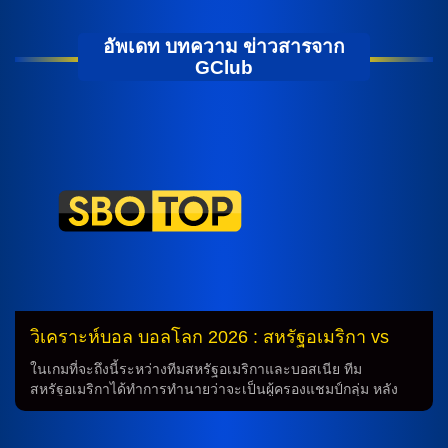
อัพเดท บทความ ข่าวสารจาก
GClub
วิเคราะห์บอล บอลโลก 2026 : สหรัฐอเมริกา vs
บอสเนีย
ในเกมที่จะถึงนี้ระหว่างทีมสหรัฐอเมริกาและบอสเนีย ทีม
สหรัฐอเมริกาได้ทำการทำนายว่าจะเป็นผู้ครองแชมป์กลุ่ม หลัง
จากที่มีผลงานที่ดีในการแข่งขันและเกมรุกที่สร้างความอันตราย
ต่อคู่แข่ง การจัดทัพของทีมสหรัฐอเมริกาในระบบ 4-2-3-1 มีแกน