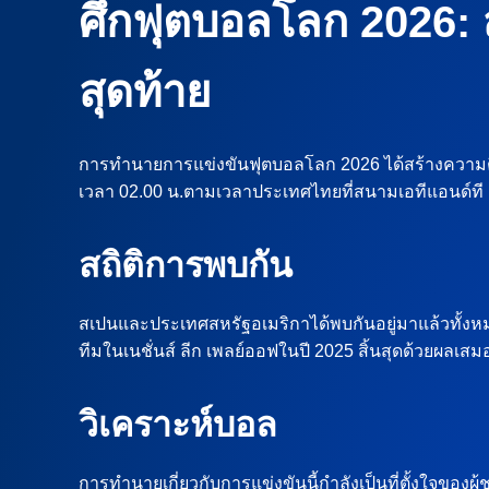
ศึกฟุตบอลโลก 2026: 
สุดท้าย
การทำนายการแข่งขันฟุตบอลโลก 2026 ได้สร้างความตื่
เวลา 02.00 น.ตามเวลาประเทศไทยที่สนามเอทีแอนด์ที ส
สถิติการพบกัน
สเปนและประเทศสหรัฐอเมริกาได้พบกันอยู่มาแล้วทั้งหม
ทีมในเนชั่นส์ ลีก เพลย์ออฟในปี 2025 สิ้นสุดด้วยผ
วิเคราะห์บอล
การทำนายเกี่ยวกับการแข่งขันนี้กำลังเป็นที่ตั้งใจขอ