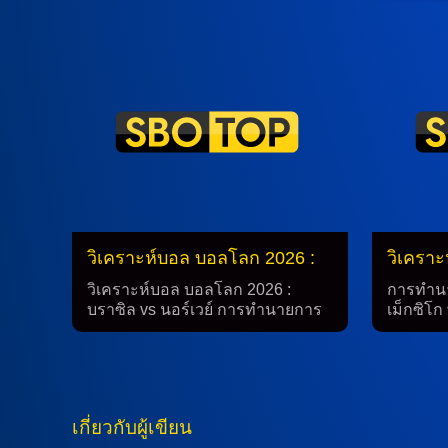
วิเคราะห์บอล บอลโลก 2026 :
วิเครา
บราซิล vs นอร์เวย์
เม็กซิโ
วิเคราะห์บอล บอลโลก 2026 :
การทำนา
บราซิล vs นอร์เวย์ การทำนายการ
เม็กซิโก
แข่งขันฟุตบอลโลก 2026 ระหว่าง
ถึง ทีมเ
บราซิล และ นอร์เวย์ กำลังเป็นที่น่า
ของ ซานต
ตื่นเต้นสำหรับสายสู้ฟุตบอลทั่วโลก
แข่งขัน 
เมื่อสองทีมหมายเลขหนึ่งและหนึ่ง
มี เซซา
ต่อเนื่องกัน จะต้องพบกันในรอบชิง
เกซ คอย
เกี่ยวกับผู้เขียน
ชนะเลิศ เพื่อคว้าแชมป์โลกสำหรับ
หลุยส์ โ