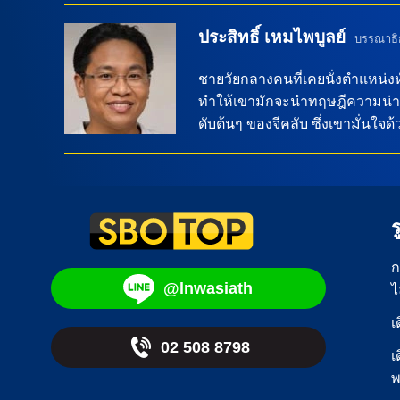
ครั้งนี้ สภาพสมรรถนะของทั้งสอง
สามแนวรุ
ทีม บราซิล ที่เป็นทีมเจ้าบ้านในการ
โต้ อัลว
ประสิทธิ์ เหมไพบูลย์
แข่งขัน มีชื่อเสียงเป็นอย่างมากใน
เป็นตัวย
บรรณาธิ
วงการฟุตบอลโลก ด้วย
ในขณะเดีย
ประสบการณ์และคุณภาพของผู้เล่น
ทีมของเ
ชายวัยกลางคนที่เคยนั่งตำแหน่
ที่มีความสามารถที่สูง ทีมต้องเผชิญ
กับทีมอ
ทำให้เขามักจะนำทฤษฎีความน่าจ
กับนอร์เวย์ ทีมที่มั่นใจและมีเกมรุกที่
แนว 4-2-
ดับต้นๆ ของจีคลับ ซึ่งเขามั่นใ
อันตราย การจัดวางทัพ ทัพของทั้ง
เอซรี่ 
สองทีมจะใช้ระบบการเล่น 4-3-3
ในขณะที่
โดยทีมบราซิลจะมีแกนหลักที่ คาเซ
รุกสร้าง
มิโร่ และ แนวรุกพร้อมวาง มาเธอุส
ก่อนที่ แ
คุนญ่า ร่วมกับ รายาน และ วินิซิอุส
หลัง ควา
จูเนียร์ ในขณะที่นอร์เวย์ จะมีแกน
ทำผลงาน
หลักที่ มาร์ติน โอเดการ์ด และ นัก
เมนต์ล่า
เตะเตะแนวรุก เออร์ลิ่ง ฮาแลนด์ อัน
ทีมที่มี
ก
โตนิโอ นูซ่า และ อเล็กซานเดอร์
@lnwasiath
ซอร์ลอธ การทำนายผลการแข่งขัน
ไ
การทำนายผลลัพธ์ของเกมนี้ย่อมน่า
ตื่นเต้นมาก โดยทีมนอร์เวย์จะ
เ
พยายามสร้างความแตกต่างด้วย
02 508 8798
เ
การเล่นรุกที่อุตส่า และ […]
พ