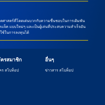
ใน
เป็นทีมที่แข็งแกร่งในการแข่งขัน
รั้ง
ก่อนหน้านี้ **การเตรียมความพร้อม
ดของ
ของทีม** ทีม ปารากวัย กุนซือ กุส
มื่อปี
ตาโว่ อัลฟาโร่ ถือว่าพร้อมและ
ร์เวย์
เต็มใจในการเอาชนะเพราะในเกม
ตศาสตร์ที่โดดเด่นบวกกับความชื่นชอบในการเดิมพัน
วย
ก่อนหน้านี้ได้ชนะเยอรมันอย่าง
็ค แบบใหม่ๆ และเป็นผู้เล่นที่ประสบความสำเร็จอัน
สมบูรณ์ โดยไม่มีแข้งตกหล่นจาก
บใช้ในการลงทุนได้
ขัน
บาดเจ็บหรือการติดโทษแบน ทีมจะ
รอบ
ใช้ระบบการเล่น 4-3-3 โดยมี ดา
 2026
เมี่ยน โบบาดิย่า, อันเดรส คูบาส,
่องจาก
และ มาติอัส กาลาซ่า นำทัพแดน
กลาง และมิเกล อัลมิร่อน, กาเบรียล
ี
อาวาลอส, และ ฮูลิโอ เอ็นซิโซ่ เป็น
ัครสมาชิก
อื่นๆ
สามประสานแดนหน้า **การเตรียม
ราะห์
ความพร้อมของทีมออร์ลันโด้ กิล**
คร สโบท็อป
ข่าวสาร สโบท็อป
บ
อีกฝ่ายทีม ออร์ลันโด้ กิล ก็ไม่ย่อท้อ
ีความ
ในการเตรียมความพร้อม หลังจากที่
้งสอง
เข้ารอบมาได้อย่างสบายๆ โดยทีม
นการ
ได้ชนะสวีเดน 3-0 โดยไม่มีแข้งหลัก
ารณ์
ตกหล่น ทีมคาดว่าจะใช้ระบบการ
อล
เล่น 4-2-3-1 โดยมี อุสมาน เดมเบเล่,
บอล
ไมเคิล […]
ับ