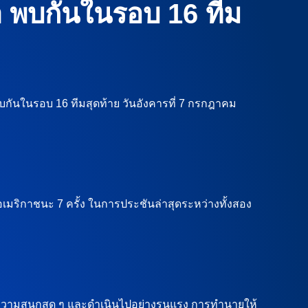
 พบกันในรอบ 16 ทีม
กันในรอบ 16 ทีมสุดท้าย วันอังคารที่ 7 กรกฎาคม
เมริกาชนะ 7 ครั้ง ในการประชันล่าสุดระหว่างทั้งสอง
ะมีความสนุกสุด ๆ และดำเนินไปอย่างรุนแรง การทำนายให้