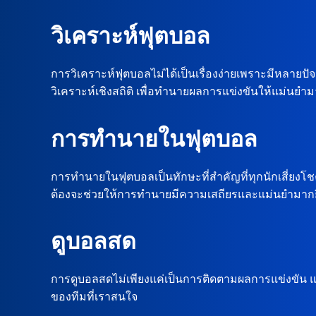
วิเคราะห์ฟุตบอล
การวิเคราะห์ฟุตบอลไม่ได้เป็นเรื่องง่ายเพราะมีหลายป
วิเคราะห์เชิงสถิติ เพื่อทำนายผลการแข่งขันให้แม่นยำมา
การทำนายในฟุตบอล
การทำนายในฟุตบอลเป็นทักษะที่สำคัญที่ทุกนักเสี่ยงโ
ต้องจะช่วยให้การทำนายมีความเสถียรและแม่นยำมากยิ่
ดูบอลสด
การดูบอลสดไม่เพียงแค่เป็นการติดตามผลการแข่งขัน แ
ของทีมที่เราสนใจ