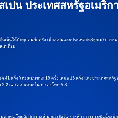
สเปน ประเทศสหรัฐอเมริกา
นเต้นให้กับทุกคนอีกครั้ง เมื่อสเปนและประเทศสหรัฐอเมริกาจะพบ
เตเดี้ยม
ด 41 ครั้ง โดยสเปนชนะ 18 ครั้ง เสมอ 16 ครั้ง และประเทศสหรัฐอ
ลเสมอ 2-2 และสเปนชนะในการลงโทษ 5-3
งผู้ชมทุกคน โดยนักวิเคราะห์บอลกำลังวิเคราะห์ว่าการประชันนี้จ