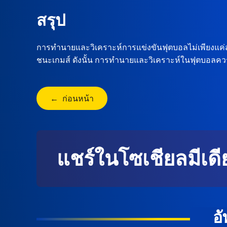
สรุป
การทำนายและวิเคราะห์การแข่งขันฟุตบอลไม่เพียงแค่สร้า
ชนะเกมส์ ดังนั้น การทำนายและวิเคราะห์ในฟุตบอลควรถ
← ก่อนหน้า
แชร์ในโซเชียลมีเดี
อ