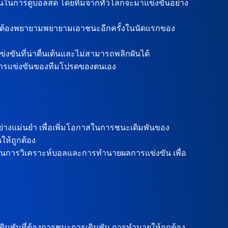
นานในการดูบอลสด โดยทีมจากทั่วโลกจะมาแข่งขันอย่าง
ห้ทีมต้องพยายามพยายามเอาชนะอีกครั้งในนัดแรกของ
ข่งขันที่น่าตื่นเต้นและไม่สามารถพลิกผันได้
ผลการแข่งขันของทีมโปรดของตนเอง
่างแม่นยำ เพื่อเพิ่มโอกาสในการชนะเดิมพันของ
ให้ถูกต้อง
ญในการวิเคราะห์บอลและการทำนายผลการแข่งขัน เพื่อ
ดิมพันที่ต้องการชนะการเดิมพัน การทำนายให้ถูกต้อง