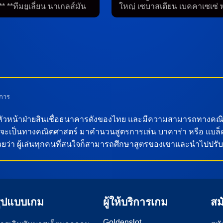
 **ทีมยูเลี่ยน นาเกลส์มัน
ใหญ่ เซบาสเตียน เบคคาเซเซ่ 
หญ่ ยูเลี่ยน นาเกลส์มันน์
ลุ้นหวังดีในการทำนายผลเกม 
กำลังที่แข็งแกร่งสุดๆตอนนี้
ช่วงอุ่นเครื่องล่าสุด, ทั้งนายให
แข่งจาก บาเยิร์น มาเกิน
แมร์ส ฟาเอ้ และ นายใหญ่ เซ
แผนยังเป็น 4-2-3-1 แนวรับ
เตียน เบคคาเซเซ่ ได้ดำเนินก
าธาน ทาห์ กับ นิโค ชล็อต
ที่ทำผลงานได้ดีอย่างต่อเนื่องใ
ค คุมแผงหลังคู่กันแดนกลาง
บอลชั้นนำ การทำนาย โดย น
ิกซ์ เมช่า กับ อเล็คซานดร้า
ใหญ่ เอแมร์ส ฟาเอ้ ในเกมล่าสุ
 ปั้นเกมโดยมี ยามาล มูเซี
ทีมของนายใหญ่ เอแมร์ส ฟาเอ้
ุกสร้างสรรค์เกมหน้าเป้าใช้
เล่นในระบบ 4-3-3 โดยมีเอ็มม
การ
าแวร์ตซ์ ทีมยูเลี่ยน นาเก
เอล อักบาดู และ โอลิอน คอสซู
 กำลังเตรียมตัวในการเข้า
คุมแผงหลังแดนกลาง ส่งทางด้
งหัวหน้าฝ่ายสินเชื่อธนาคารดังของไทย และมีความสามารถทางคณิ
แข่งขันบอลโลกอย่าง
บราฮิม ซังกาเร่ ลงนำทัพปั้นเก
ะเป็นทางคณิตศาสตร์ มาคำนวนสูตรการเล่น บาคาร่า หรือ แบล็คแจ
โดยการทำนายว่าทีมนี้จะ
สนับสนุนสามแนวรุกนำโดย เ
จด้วยว่า ผู้เล่นทุกคนที่สนใจก็สามารถศึกษาสูตรของเขาและนำไปปรั
งในทีมที่มีโอกาสคว้าชัยได้
น์ เกสซานด์ และขนาบข้างด้ว
ด ด้วยคุณภาพของนักเตะที่มี
หมัด ดิยัลโล่ กับ ยาน ดิโอม็องเ
มารถและประสบการณ์ที่
ร่วมกันล่าตาข่ายในเกมนี้ ในแ
มให้มั่นใจในการแข่งขัน
นั้น, โดยนายใหญ่ เอแมร์ส ฟาเอ
นายทีมแข่งในการแข่งขัน
เลือกใช้อัธยาสัตว์ 4-3-3 โดยมี
 **ทีมดิ๊ก อัดโวคาต** นาย
เตะหลังแดนกลางคือ ยาเอีย […
รูปแบบเกม
ผู้ให้บริการเกม
สม
ก อัดโวคาต เองพาทีมเข้ามา
ั้งแรกเชื่อว่า
Goldenslot