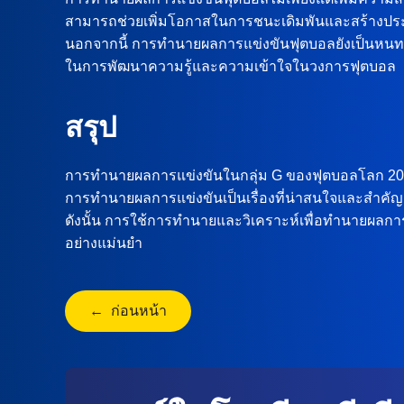
สามารถช่วยเพิ่มโอกาสในการชนะเดิมพันและสร้างประ
นอกจากนี้ การทำนายผลการแข่งขันฟุตบอลยังเป็นหนทาง
ในการพัฒนาความรู้และความเข้าใจในวงการฟุตบอล
สรุป
การทำนายผลการแข่งขันในกลุ่ม G ของฟุตบอลโลก 2026
การทำนายผลการแข่งขันเป็นเรื่องที่น่าสนใจและสำคั
ดังนั้น การใช้การทำนายและวิเคราะห์เพื่อทำนายผลการ
อย่างแม่นยำ
← ก่อนหน้า