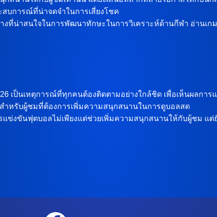
สบการณ์ที่น่าจดจำในการเสี่ยงโชค
ที่น่าสนใจในการพัฒนาทักษะในการวิเคราะห์ด้านกีฬา อ่านเกม แ
 เป็นเหตุการณ์ที่ทุกคนต้องติดตามอย่างใกล้ชิด เพื่อเห็นผลก
ญสำหรับผู้ชมที่ต้องการเพิ่มความสนุกสนานในการดูบอลสด
แข่งขันฟุตบอลไม่เพียงแต่ช่วยเพิ่มความสนุกสนานให้กับผู้ชม แต