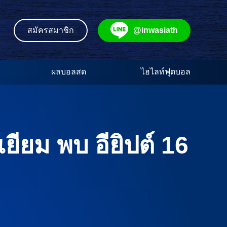
@lnwasiath
สมัครสมาชิก
ผลบอลสด
ไฮไลท์ฟุตบอล
ียม พบ อียิปต์ 16