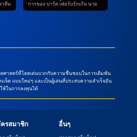
พาทีม
การของ บาร์ต เฟอร์บรู้กเก้น นาย
ใน
ทวารมือหนึ่งที่ได้รับบาดเจ็บมาจาก
ญ่ เอ
เกมอุ่นเครื่องนัดล่าสุด ส่งผลให้
บาส
มาร์ค เฟล็คเค่น น่าจะได้รับโอกาส
ารเกม
ลงเฝ้าเสาแทน ด้านแท็คติกเชื่อว่าจะ
นลีก
วางหมากในระบบหลัก 4-3-3 โดยมี
าย
ครีเซนซิโอ้ ซัมเมอร์วิลล์, ดอนเยลล์
ด,
มาเล่น และ โคดี้ กั๊คโป เป็นสาม
 ได้
ประสานแดนหน้าคอยล่าตาข่าย
านู
ทำนายไฟล์การเล่นของทีมบอล
นู
พรีเมียร์ลีก กับทีมเชลซี ในการ
าน อิ
แข่งขันถอยหลังครั้งหนึ่ง ทีมเชลซี
ตศาสตร์ที่โดดเด่นบวกกับความชื่นชอบในการเดิมพัน
ม
จะต้องเผชิญกับการสูญเสียของ บาร์
็ค แบบใหม่ๆ และเป็นผู้เล่นที่ประสบความสำเร็จอัน
อวาน
ต เฟอร์บรู้กเก้น ที่ได้รับบาดเจ็บใน
บใช้ในการลงทุนได้
ย อา
เกมล่าสุด ซึ่งอาจส่งผลให้ มาร์ค เฟล็
ด้
คเค่น ได้โอกาสลงเตะแทน บน
ถวรับ
สนาม โดยทีมเชลซีมักจะใช้ระบบ 4-
้ ได้
3-3 โดยจะมี ครีเซนซิโอ้ ซัมเมอร์วิ
นัก
ลล์, ดอนเยลล์ มาเล่น และ โคดี้ กั๊ค
]
โป เป็นสามประสานแดนหน้าคอย
ัครสมาชิก
อื่นๆ
ล่าตาข่าย ในระบบ 4-3-3 มาร์ค เฟล็
คเค่นจะเป็นผู้รักษาประตู และมีเดน