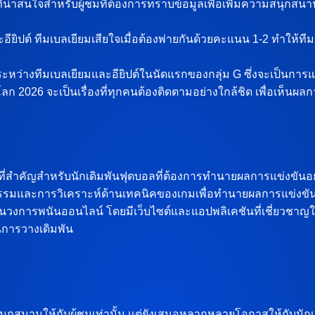
่น่าสนใจสำหรับผู้ชมที่ต้องการทราบข้อมูลเพื่อเพิ่มความสนุกส
ละอียิปต์ ทีมเบลเยียมเสียใจเมื่อต้องพ่ายกันด้วยคะแนน 1-2 ทำใ
ดระหว่างทีมเบลเยียมและอียิปต์ในนัดแรกของกลุ่ม G ซึ่งจะเป็นการแ
ก 2026 จะเป็นเรื่องที่ทุกคนต้องติดตามอย่างใกล้ชิด เพื่อเห็น
่สำคัญสำหรับนักเดิมพันฟุตบอลที่ต้องการทำนายผลการแข่งขันอย
ชธรรมและการวิเคราะห์ด้านเทคนิคของเกมเพื่อทำนายผลการแข่งขัน
ในวงการพนันออนไลน์ โดยมีเว็บไซต์และแอปพลิเคชันที่เชี่ยวชา
ในการวางเดิมพัน
กสนานให้กับผู้ชมเท่านั้น แต่ยังเสนอหลากหลายโอกาสให้กับนักเ