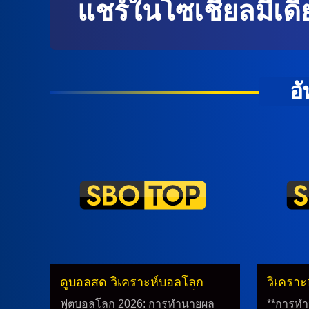
แชร์ในโซเชียลมีเดี
อ
ดูบอลสด วิเคราะห์บอลโลก
วิเครา
2026 เนเธอร์แลนด์ พบ ญี่ปุ่น 15
เยอรมัน
ฟุตบอลโลก 2026: การทำนายผล
**การทำ