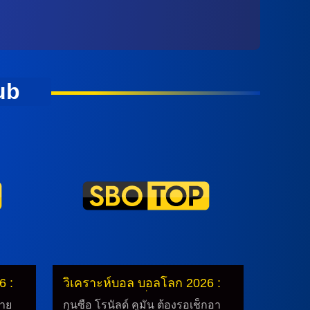
ub
6 :
วิเคราะห์บอล บอลโลก 2026 :
์
ฮอลแลนด์ vs ญี่ปุ่น
นาย
กุนซือ โรนัลด์ คูมัน ต้องรอเช็กอา