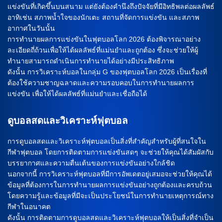
แข่งขันที่เกิดขึ้นบนสนาม แต่ยังต้องคำนึงถึงปัจจัยที่มีอิทธิพลต่อผลลัพธ์
อาทิเช่น สภาพน้ำใจของนักเตะ สถานที่จัดการแข่งขัน และสภาพ
อากาศในวันนั้น
การทำนายผลการแข่งขันในฟุตบอลโลก 2026 ต้องพิจารณาอย่าง
ละเอียดถี่ถ้วนเพื่อให้ได้ผลลัพธ์ที่แม่นยำและถูกต้อง ซึ่งจะช่วยให้ผู้
ทำนายสามารถดำเนินการทำนายได้อย่างมีประสิทธิภาพ
ดังนั้น การวิเคราะห์บอลในกลุ่ม G ของฟุตบอลโลก 2026 เป็นเรื่องที่
ต้องใช้ความชาญฉลาดและความรอบคอบในการทำนายผลการ
แข่งขัน เพื่อให้ได้ผลลัพธ์ที่แม่นยำและเชื่อถือได้
ดูบอลสดและวิเคราะห์ฟุตบอล
การดูบอลสดและวิเคราะห์ฟุตบอลเป็นสิ่งที่สำคัญสำหรับผู้ที่สนใจใน
กีฬาฟุตบอล โดยการติดตามการแข่งขันสดๆ จะช่วยให้คุณได้สัมผัสกับ
บรรยากาศและความตื่นเต้นของการแข่งขันอย่างใกล้ชิด
นอกจากนี้ การวิเคราะห์ฟุตบอลที่มีการอัพเดตอยู่เสมอจะช่วยให้คุณได้
ข้อมูลที่ต้องการในการทำนายผลการแข่งขันอย่างถูกต้องและครบถ้วน
โดยความรู้และข้อมูลที่มีจะเป็นประโยชน์ในการทำนายเหตุการณ์ทาง
กีฬาในอนาคต
ดังนั้น การติดตามการดูบอลสดและวิเคราะห์ฟุตบอลให้เป็นสิ่งที่จำเป็น