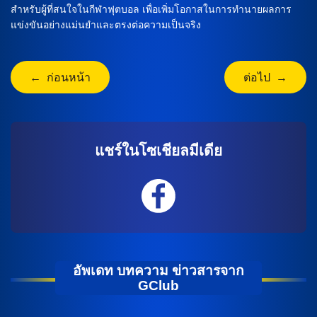
สำหรับผู้ที่สนใจในกีฬาฟุตบอล เพื่อเพิ่มโอกาสในการทำนายผลการ
แข่งขันอย่างแม่นยำและตรงต่อความเป็นจริง
← ก่อนหน้า
ต่อไป →
แชร์ในโซเชียลมีเดีย
อัพเดท บทความ ข่าวสารจาก
GClub