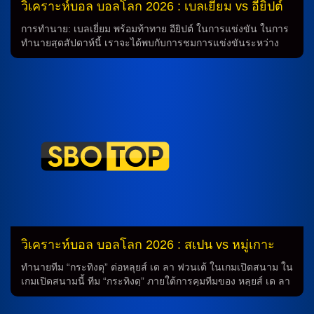
วิเคราะห์บอล บอลโลก 2026 : เบลเยี่ยม vs อียิปต์
การทำนาย: เบลเยี่ยม พร้อมท้าทาย อียิปต์ ในการแข่งขัน ในการ
ทำนายสุดสัปดาห์นี้ เราจะได้พบกับการชมการแข่งขันระหว่าง
เบลเยี่ยมกับอียิปต์ ซึ่งเป็นการต่อสู้ที่น่าตื่นเต้นและเต็มไปด้วย
ความสนุกสนานทั้งสองฝ่าย การจัดเตรียมทีมของเบลเยี่ยมใน
ระบบ 4-3-3 จะเห็นได้ว่ามีเควิน เดอ บรอยน์เป็นแกนหลักในกลาง
สนาม พร้อมกับเลอันโดร ทรอสซาร์ และ เฌเรมี่ โดกู ในฐานะผู้
โด่งดังในการตีกอล์ ส่วนในระบบ 3-5-2 ของอียิปต์ มาร์วาน อัต
เตีย จะเป็นผู้ผนึกกำลังกับ เอมัม อัสฮาวร์ และ ฮัมดี้ ฟาธี พร้อมกับ
คู่กองหน้าที่มีฝีมืออย่าง โมฮาเหม็ด ซาลาห์ และ โอมาร์ มาร์มูช
เมื่อพิจารณาถึงความสมบูรณ์ของทีม จะพบว่าเบลเยี่ยมไม่มีตัวเจ็บ
ตัวแบนในขณะที่อียิปต์อาจมีทีเด็ดในแนวรุก แต่ยังขาดความ
สม่ำเสมอในภาพรวม ดังนั้น คาดว่าเบลเยี่ยมที่คุณภาพดีกว่า จะ
สามารถเอาชนะอียิปต์ได้อย่างแน่นอน โดยรวมแล้ว คาดว่าการ
แข่งขันระหว่างเบลเยี่ยมกับอียิปต์จะเป็นการชมที่น่าตื่นเต้นและมี
ความสนุกสนานอย่างแน่นอน โดยเฉพาะเมื่อพิจารณาถึงศักยภาพ
ของทั้งสองทีมที่มาพร้อมกับความตั้งใจที่แข็งแกร่งในการชิงชัย
วิเคราะห์บอล บอลโลก 2026 : สเปน vs หมู่เกาะ
ด้วยการทำนายที่ชัดเจนและการวิเคราะห์บอลที่แม่นยำ ทำให้เรา
เคปเวิร์ด
มั่นใจว่าการแข่งขันระหว่างเบลเยี่ยมกับอียิปต์จะเป็นเกมที่ไม่ควร
ทำนายทีม “กระทิงดุ” ต่อหลุยส์ เด ลา ฟวนเต้ ในเกมเปิดสนาม ใน
พลาดในสัปดาห์นี้ อย่าลืมติดตามการประลองของทั้งสองทีมได้ที่
เกมเปิดสนามนี้ ทีม “กระทิงดุ” ภายใต้การคุมทีมของ หลุยส์ เด ลา
ดูบอลสด และติดตามวิเคราะห์ฟุตบอลจากผู้เชี่ยวชาญที่เต็มไป
ฟวนเต้ จะต้องลุ้นเหนื่อยเล็กน้อยในแนวรุก โดยต้องรอเช็คความ
ด้วยความคาดหวังในทีมโปรดของคุณ! การทำนาย: เบลเยี่ยม
ฟิตของ ลามีน ยามาล ปีกตัวเก่งที่เพิ่งกลับมาลงซ้อมได้เพียง 3-4