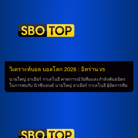
วิเคราะห์บอล บอลโลก 2026 : อิหร่าน vs
นิวซีแลนด์
นายใหญ่ อาเมียร์ กาเลโนอี คาดการณ์วัยทีมและกำลังพันธมิตร
ในการพบกับ นิวซีแลนด์ นายใหญ่ อาเมียร์ กาเลโนอี ผู้จัดการทีม
ชาติอิหร่านได้เผยแพร่ว่าซาเลห์ ฮาร์ดานี่ แบ็คขวาของทีมจะกลับ
มาช่วยทีมหลังจากพ้นโทษแบน นอกจากนี้ นายใหญ่ อาเมียร์ กา
เลโนอี ยังทำนายว่าทีมจะใช้ระบบ 4-2-3-1 ในการแข่งขันอีกครั้ง
การเตรียมทีม ในเกมนี้คาดว่าทีมชาติอิหร่านจะเล่นในระบบ 4-4-
2 โดยมี ซาลเล่ ฮาร์ดานี่, โชแจ คาลิลซาเดห์, อาลี เนมาตี, และ
มิล๊าด โมฮัมมาดี เป็นเส้นหลัง ที่เกมแข่งขัน ซามาน ก็อดดอส, ซา
อี๊ด เอซาโตลาฮี, เมห์ดี กาเยดี, และ ชาห์ริยาร์ โมกานลู ยังคาด
ว่าจะเป็นกำลังหลักในการเล่นเกม ความเข้มงวดในการแข่งขัน