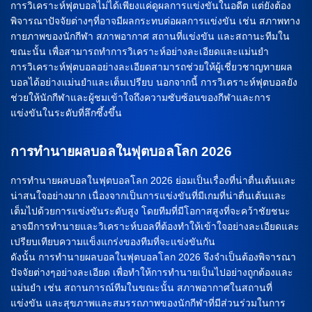
การวิเคราะห์ฟุตบอลไม่ได้เพียงแค่ดูผลการแข่งขันในอดีต แต่ยังต้อง
พิจารณาปัจจัยต่างๆที่อาจมีผลกระทบต่อผลการแข่งขัน เช่น สภาพทาง
กายภาพของนักกีฬา สภาพอากาศ สถานที่แข่งขัน และสถานะทีมใน
ขณะนั้น เพื่อสามารถทำการวิเคราะห์อย่างละเอียดและแม่นยำ
การวิเคราะห์ฟุตบอลอย่างละเอียดสามารถช่วยให้ผู้เชี่ยวชาญทายผล
บอลได้อย่างแม่นยำและเต็มเปรียบ นอกจากนี้ การวิเคราะห์ฟุตบอลยัง
ช่วยให้นักกีฬาและผู้ชมเข้าใจถึงความซับซ้อนของกีฬาและการ
แข่งขันในระดับที่ลึกซึ้งขึ้น
การทำนายผลบอลในฟุตบอลโลก 2026
การทำนายผลบอลในฟุตบอลโลก 2026 ย่อมเป็นเรื่องที่น่าตื่นเต้นและ
น่าสนใจอย่างมาก เนื่องจากเป็นการแข่งขันที่มีเกมที่น่าตื่นเต้นและ
เต็มไปด้วยการแข่งขันระดับสูง โดยทีมที่มีโอกาสสูงที่จะคว้าชัยชนะ
อาจมีการทำนายและวิเคราะห์บอลที่ต้องทำให้เข้าใจอย่างละเอียดและ
เปรียบเทียบความแข็งแกร่งของทีมที่จะแข่งขันกัน
ดังนั้น การทำนายผลบอลในฟุตบอลโลก 2026 จึงจำเป็นต้องพิจารณา
ปัจจัยต่างๆอย่างละเอียด เพื่อทำให้การทำนายเป็นไปอย่างถูกต้องและ
แม่นยำ เช่น สถานการณ์ทีมในขณะนั้น สภาพอากาศในสถานที่
แข่งขัน และสุขภาพและสมรรถภาพของนักกีฬาที่มีส่วนร่วมในการ