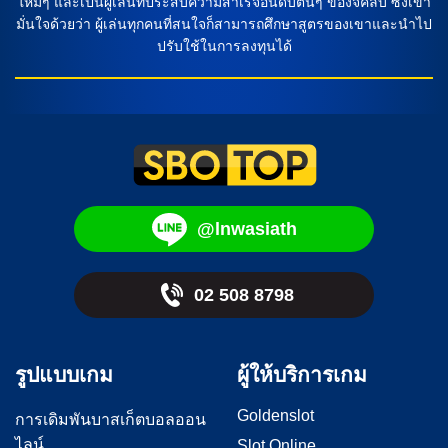
ใหม่ๆ และเป็นผู้เล่นที่ประสบความสำเร็จอันดับต้นๆ ของจีคลับ ซึ่งเขา
ความสำเร็จในการแข่งขัน ทำนายผลการแข่งขัน การทำนายผล
มั่นใจด้วยว่า ผู้เล่นทุกคนที่สนใจก็สามารถศึกษาสูตรของเขาและนำไป
การแข่งขันระหว่างทีมชาติแคนาดากับทีมชาติกาตาร์คาดว่าจะ
เป็นการแข่งขันที่มีความสนุกสนานและท้าทาย โดยมีความน่าจะ
ปรับใช้ในการลงทุนได้
เป็นที่ทีมชาติแคนาดาอาจจะชนะได้ในการแข่งขันนี้ แต่ก็ยังมี
ความเป็นไปได้ที่ทีมชาติกาตาร์อาจจะสามารถทำให้เกมนี้มีความ
น่าดูและท้าทายอย่างมาก อย่าลืมติดตามการแข่งขันนี้และ
เพลิดเพลินกับทั้งสองทีมในการแสดงความสามารถของพวกเขา
ในสนามแข่งขัน การวิเคราะห์ฟุตบอล การทำนายผลการแข่งขัน
ฟุตบอลระหว่างทีมชาติแคนาดากับทีมชาติกาตาร์เป็นเรื่องที่ทุก
คนต้องตื่นเต้นรอคอย เพราะทั้งสองทีมเป็นทีมชาติที่มีความ
สามารถและศักยภาพที่สูง การวิเคราะห์บอลไม่ได้มองเพียงแค่ผล
การแข่งขันเพียงอย่างเดียว แต่ยังต้องพิจารณาด้านกลยุทธ์ […]
@lnwasiath
02 508 8798
รูปแบบเกม
ผู้ให้บริการเกม
Goldenslot
การเดิมพันบาสเก็ตบอลออน
ไลน์
Slot Online