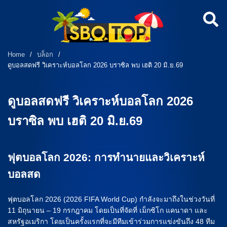
Home
/
บล็อก
/
ดูบอลสดฟรี วิเคราะห์บอลโลก 2026 บราซิล พบ เฮติ 20 มิ.ย.69
ดูบอลสดฟรี วิเคราะห์บอลโลก 2026
บราซิล พบ เฮติ 20 มิ.ย.69
ฟุตบอลโลก 2026: การทำนายและวิเคราะห์
บอลสด
ฟุตบอลโลก 2026 (2026 FIFA World Cup) กำลังจะมาถึงในช่วงวันที่
11 มิถุนายน – 19 กรกฎาคม โดยเป็นที่จัดที่ เม็กซิโก แคนาดา และ
สหรัฐอเมริกา โดยเป็นครั้งแรกที่จะมีทีมเข้าร่วมการแข่งขันถึง 48 ทีม