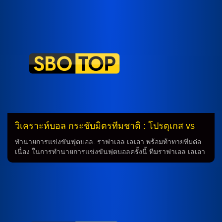
นานโด บาติสต้า ทำให้นักวิเคราะห์บอลและผู้ชมทั่วโลกตื่นเต้น
มากขึ้น เมื่อทราบถึงความสามารถของทั้งสองทีม ทีมของ นาย
ใหญ่ โธมัส ทูเคิ่ล นายใหญ่ โธมัส ทูเคิ่ล มีความมั่นใจในการเตรี
ยมความพร้อมของทีมของเขา โดยจะใช้แผนการเล่น 4-2-3-1 ใน
การป้องกันและโจมตี เจมส์ แทร็ฟฟอร์ดจะเป็นผู้รักษาประตู และ
เอซรี่ คอนซ่า และ แดน เบิร์น จะคอยควบคุมแผงหลัง ในขณะที่ดี
แคลน ไรซ์ และ เอลเลียต แอนเดอร์สัน จะเป็นเกมเกอร์กลางที่ส่ง
บอลไปยัง จู๊ด เบลลิ่งแฮม และ โอลลี่ วัตกิ้นส์ ที่เป็นผู้ทำประตูหลัก
ทีมของ นายใหญ่ เฟร์นานโด บาติสต้า ในฝ่ายตรงข้าม นายใหญ่
[…]
วิเคราะห์บอล กระชับมิตรทีมชาติ : โปรตุเกส vs
ไนจีเรีย
ทำนายการแข่งขันฟุตบอล: ราฟาเอล เลเอา พร้อมท้าทายทีมต่อ
เนื่อง ในการทำนายการแข่งขันฟุตบอลครั้งนี้ ทีมราฟาเอล เลเอา
จะต้องเผชิญกับความท้าทายจากทีมอีกครั้งหลังจากต้องหมดสิทธิ์
ใช้งานในรายการที่ผ่านมาเพียงรายเดียวเท่านั้นเนื่องจากติดโทษ
แบนด้านการจัดทัพในระบบ 4-2-3-1 แต่ทีมก็ยังคาดหวังได้ว่าจะมี
การโรเตชั่นจากผู้เล่นหลายคนในเกมนี้ การตั้งทีมในระบบ 4-2-3-
1 จะเห็นได้ว่า นักเตะหลายคนเช่น เจา เฟลิกซ์, เปโดร เนโต้, ฟ
รานซิสโก้ ตรินเกา และ รูเบน เนเวส จะได้โอกาสในการแสดง
ความสามารถของตนในวันนี้ ในระบบ 4-4-2 ที่อาจจะเป็นตัว