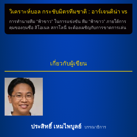
แชมป์โลก ด้านกลางจะมี […]
วิเคราะห์บอล กระชับมิตรทีมชาติ : อาร์เจนติน่า vs
ตรินิแดด และ ไอซ์แลนด์
การทำนายทีม “ฟ้าขาว” ในการแข่งขัน ทีม “ฟ้าขาว” ภายใต้การ
คุมของกุนซือ ลิโอเนล สกาโลนี่ จะต้องเผชิญกับการขาดการเล่น
ของเลโอนาร์โด บาเลร์ดี้ และ กอนซาโล มอนติเอล ที่มีอาการ
บาดเจ็บรบกวน ทว่า ผู้รักษาประตูมือหนึ่ง เอมิเลียโน มาร์ติเนซ ก็
เริ่มกลับมาซ้อมกับลูกบอลหลังจากนิ้วหัก แม้ว่ายังไม่แน่ใจว่าจะ
เข้าสนามหรือไม่ ซึ่งอาจจะทำให้ ฮวน มุสโซ่ ต้องเป็นผู้รักษา
ประตูแทนอีกครั้ง การจัดทัพและระบบเล่น การทำนายทีม “ฟ้า
เกี่ยวกับผู้เขียน
ขาว” คาดว่าจะใช้ระบบเล่น 4-4-2 โดยมี อเล็กซิส แม็ค อัลลิส
เตอร์ และ เอ็นโซ่ เฟร์นานเดซ ประสานงานกลาง และคู่กองหน้า
จะเป็น เลาตาโร มาร์ติเนซ และ ติอาโก้ อัลมาด้า ที่มีโอกาสทำ
ประตูได้ในเกมนี้ อาร์เจนตินา (4-4-2) ทีม: ฮวน มุสโซ่ – ออกุสติ
น ฆิอาย, คริสเตียน โรเมโร่, ลิซานโดร […]
ประสิทธิ์ เหมไพบูลย์
บรรณาธิการ