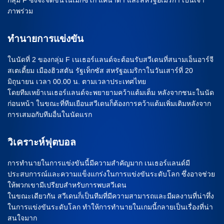
กลุ่ม F ซึ่งจะจัดขึ้นในเม็กซิโก แคนาดา และสหรัฐอเมริกา เป็นเจ้า
ภาพร่วม
ทำนายการแข่งขัน
ในนัดที่ 2 ของกลุ่ม F เนเธอร์แลนด์จะต้อนรับสวีเดนที่สนามเอ็นอาร์จี
สเตเดี้ยม เมืองฮิวสตัน รัฐเท็กซัส สหรัฐอเมริกาในวันเสาร์ที่ 20
มิถุนายน เวลา 00.00 น. ตามเวลาประเทศไทย
โดยทีมเหย้าเนเธอร์แลนด์จะพยายามคว้าแต้มเต็ม หลังจากชนะในนัด
ก่อนหน้า ในขณะที่ทีมเยือนสวีเดนก็ต้องการคว้าแต้มเพิ่มเติมหลังจาก
การเสมอกับทีมอื่นในนัดแรก
วิเคราะห์ฟุตบอล
การทำนายในการแข่งขันนี้มีความสำคัญมาก เนเธอร์แลนด์มี
ประสบการณ์และความแข็งแกร่งในการแข่งขันระดับโลก ซึ่งอาจช่วย
ให้พวกเขามีเปรียบสำหรับการพบสวีเดน
ในขณะเดียวกัน สวีเดนก็เป็นทีมที่มีความสามารถและมีผลงานที่น่าทึ่ง
ในการแข่งขันระดับโลก ทำให้การทำนายในเกมนี้กลายเป็นเรื่องที่น่า
สนใจมาก