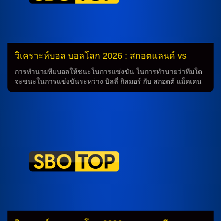
เคนาน ยิลดิซ จะเป็นทุกของสนามเพื่อสร้างประตู ในหน้าเกมก่อน
มีผู้ทีมหลายคนได้รับการเตือนด้วยใบเหลือง ซึ่งอาจมีการโรเตชั่น
เพิ่มเติมในเกมนี้ ในการจัดทัพในระบบ 4-2-3-1 ทีมมีแกนหลักที่
อันเดรส คูบาส ที่เป็นจุดสำคัญในการคุมเกม และในแนวรุกจะมี
เมาริซิโอ ที่จะช่วยสร้างสรรค์เกมร่วมกับ มิเกล […]
วิเคราะห์บอล บอลโลก 2026 : สกอตแลนด์ vs
โมร็อกโก
การทำนายทีมบอลให้ชนะในการแข่งขัน ในการทำนายว่าทีมใด
จะชนะในการแข่งขันระหว่าง บิลลี่ กิลมอร์ กับ สกอตต์ แม็คเคน
น่า นั้น มีความน่าสนใจมาก เนื่องจากทั้งสองทีมมีผลการแข่งขันที่
ดีในระหว่างช่วงเวลาที่ผ่านมา การเริ่มต้นของทีมบอล ทีมบอล
บิลลี่ กิลมอร์ ได้ใช้ระบบ 4-4-2 ในการจัดทัพ โดยมีแกนหลักที่ ลู
อิส เฟอร์กูสัน กับ สกอตต์ แม็คโทมิเนย์ และคู่กองหน้าเป็น เช
อดัมส์ กับ ลอว์เรนซ์ แชงค์แลนด์ ล่าสกอร์ ส่วนทีมบอล สกอตต์
แม็คเคนน่า ก็ใช้ระบบ 4-4-2 เช่นเดียวกัน โดยมีนักเตะเด่น อาทิ
แองกัส กันน์ และ เบน โด๊ค ที่มีฝีเท้าดีและสามารถสร้างโอกาสได้
ผู้เล่นที่มีปัญหาอาการบาดเจ็บ ทั้งสองทีมก็มีผู้เล่นที่มีปัญหาอาการ
บาดเจ็บ ที่จะทำให้สมาชิกทีมต้องหมดสิทธิ์ใช้งาน ด้วยแต่ละทีม
จะพยายามสร้างกำลังใจให้กับผู้เล่นที่เหลืออยู่ให้มีประสิทธิภาพ
สูงสุด ทำนายผลการแข่งขัน จากการทำนายฟุตบอล ดูบอลสด
และ วิเคราะห์ฟุตบอล ทางการสำนักงานที่เป็นผู้ทำนาย ทำนาย
ว่าชนะในการแข่งขันนี้อาจจะอยู่ในฝ่ายของทีม […]