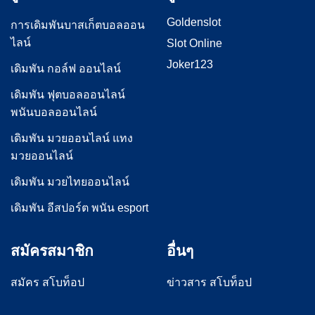
Goldenslot
การเดิมพันบาสเก็ตบอลออน
ไลน์
Slot Online
Joker123
เดิมพัน กอล์ฟ ออนไลน์
เดิมพัน ฟุตบอลออนไลน์
พนันบอลออนไลน์
เดิมพัน มวยออนไลน์ แทง
มวยออนไลน์
เดิมพัน มวยไทยออนไลน์
เดิมพัน อีสปอร์ต พนัน esport
สมัครสมาชิก
อื่นๆ
สมัคร สโบท็อป
ข่าวสาร สโบท็อป