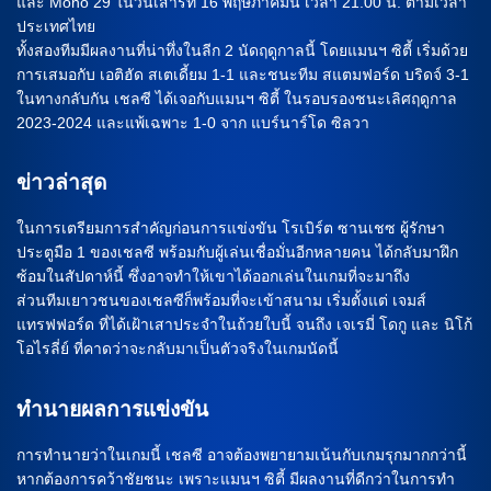
และ Mono 29 ในวันเสาร์ที่ 16 พฤษภาคมนี้ เวลา 21.00 น. ตามเวลา
ประเทศไทย
ทั้งสองทีมมีผลงานที่น่าทึ่งในลีก 2 นัดฤดูกาลนี้ โดยแมนฯ ซิตี้ เริ่มด้วย
การเสมอกับ เอติฮัด สเตเดี้ยม 1-1 และชนะทีม สแตมฟอร์ด บริดจ์ 3-1
ในทางกลับกัน เชลซี ได้เจอกับแมนฯ ซิตี้ ในรอบรองชนะเลิศฤดูกาล
2023-2024 และแพ้เฉพาะ 1-0 จาก แบร์นาร์โด ซิลวา
ข่าวล่าสุด
ในการเตรียมการสำคัญก่อนการแข่งขัน โรเบิร์ต ซานเชซ ผู้รักษา
ประตูมือ 1 ของเชลซี พร้อมกับผู้เล่นเชื่อมั่นอีกหลายคน ได้กลับมาฝึก
ซ้อมในสัปดาห์นี้ ซึ่งอาจทำให้เขาได้ออกเล่นในเกมที่จะมาถึง
ส่วนทีมเยาวชนของเชลซีก็พร้อมที่จะเข้าสนาม เริ่มตั้งแต่ เจมส์
แทรฟฟอร์ด ที่ได้เฝ้าเสาประจำในถ้วยใบนี้ จนถึง เจเรมี่ โดกู และ นิโก้
โอไรลี่ย์ ที่คาดว่าจะกลับมาเป็นตัวจริงในเกมนัดนี้
ทำนายผลการแข่งขัน
การทำนายว่าในเกมนี้ เชลซี อาจต้องพยายามเน้นกับเกมรุกมากกว่านี้
หากต้องการคว้าชัยชนะ เพราะแมนฯ ซิตี้ มีผลงานที่ดีกว่าในการทำ