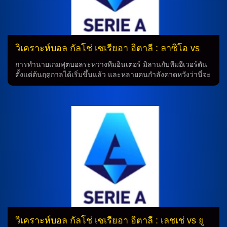
สามารถในการเข้าร่วมการแข่งขันอย่างเต็มที่ และจะพยายามให้
ประสบความสำเร็จในการแข่งขันนี้ เมื่อพูดถึงการทำนายทีมบอล
การทำนายทีมลิเวอร์พูลในการแข่งขันถอนนั้นอาจจะมี
ประสิทธิภาพมากขึ้นเมื่อทีมมีนักเตะที่บาดเจ็บกำลังพร้อมกลับมา
เล่น อย่างมัตเตีย เฟลิซี่, ลูก้า มาซซิเตลลี่, ริยาด อิดริสซี่, เลโอ
วิเคราะห์บอล กัลโช่ เซเรียอา อิตาลี : ลาซิโอ vs
นาร์โด้ ปาโวเล็ตติ, เจนนาโร บอร์เรลลี่ และ อเลสซานโดร เด
อินเตอร์ มิลาน
โอล่า ที่สามารถมีผลดีต่อทีมในการแข่งขัน โดยทีมลิเวอร์พูลจะ
การทำนายเกมฟุตบอลระหว่างทีมอินเตอร์ มิลานกับทีมอีเวอร์ตัน
พยายามใช้กำลังในการป้องกันและโจมตีในเกมนี้ โดยมีความ
ตั้งแต่ต้นฤดูกาลได้เริ่มขึ้นแล้ว และหลายคนกำลังคาดหวังว่านี่จะ
สามารถในการเข้าร่วมการแข่งขันอย่างเต็มที่ และจะพยายามให้
เป็นเกมที่น่าสนใจอย่างแน่นอน โดยเฉพาะเมื่อทำความเข้าใจถึง
ประสบความสำเร็จในการแข่งขันนี้ […]
นักฟุตบอลบาดเจ็บและไม่สามารถเข้าเล่นได้ในเกมนี้ เกมที่น่า
ติดตาม ในเกมนี้ทีมอินเตอร์ มิลานจะต้องพบกับทีมอีเวอร์ตันที่อยู่
ในสถานะที่น่าห่วงอย่างมาก เนื่องจากมีผู้เล่นหลายคนที่บาดเจ็บ
และไม่สามารถเข้าร่วมเกมได้ เช่น ซามูแอล ซิโกต์, มาริโอ จิล่า,
อีวาน โปรเวเดล และ ดานิโล่ คาตัลดี้ ที่เป็นส่วนสำคัญของทีม
การทำนายผลของเกม การทำนายว่าทีมอินเตอร์ มิลานจะมีความ
ได้เปรียบในเกมนี้ เนื่องจากมีความสมบูรณ์และครบครันในทีม
มากกว่าทีมอีเวอร์ตัน ซึ่งมีผู้เล่นหลายคนที่ขาดหายไปจากทีม
การเตรียมการและความพร้อมของทีม ทีมอินเตอร์ มิลานจะ
เตรียมตัวด้วยระบบ 4-3-3 โดยมีนักเตะเชื่อมโยงกลางที่สำคัญ
อย่าง โตมา บาซิช และนักเตะทางด้านหน้าที่พร้อมจะทำประตู
อย่าง บูลาเย่ ดิอา และ มัตเตีย ซัคคานญี่ ที่จะเป็นกำลังใจให้กับ
ทีม การเข้ารวมของทีม ทีมอินเตอร์ มิลานจะมีนักเตะหลายคน
วิเคราะห์บอล กัลโช่ เซเรียอา อิตาลี : เลชเช่ vs ยู
ที่มาช่วยเสริมทีมในเกมนี้ อย่าง โจเซฟ มาร์ติเนซ, ฟรานเชสโก้