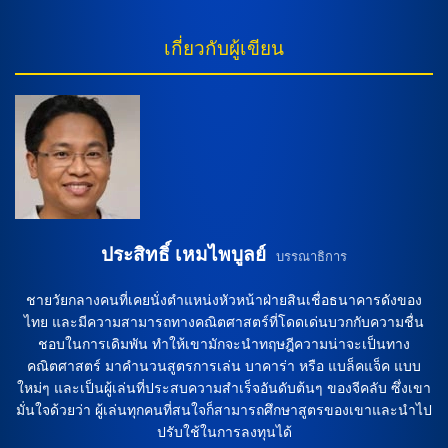
วางแผนเล่นในระบบ 3-4-2-1 โดยมีคริสแล็ง มัตซิม่า คุมแผงหลัง
และมีฟาเบียน รีเดอ และอเล็กซิส โคล้ด-มอริซในแนวรุก เพื่อ
เกี่ยวกับผู้เขียน
สร้างความสามารถในการเสริมรักในการโจมตี การอัพเดตทีมก
ลัดบัค ในขณะที่ทีมกลัดบัคจะต้องเล่นโดยไม่มีโจ สคัลลี่และฟิลิ
ปป์ ซานเดอร์ หลังจากที่ทั้งคู่ติดโทษและบาดเจ็บ แต่ก็ยังมีบอกเล่า
เยียวยาอยู่ใน มาร์วิน ฟรีดริค และยานนิค เอนเจลฮาร์ดต์ ที่จะ
ช่วยเสริมแรงในการป้องกันและโจมตีของทีม ทำนายผลบอล จาก
การวิเคราะห์ฟุตบอล ทำนายว่าทีมเอ๊าก์สบวร์กอาจจะชนะในเกม
นี้ เนื่องจากมีประสิทธิภาพดีกว่าทีมกลัดบัค โดยมีโอกาสเป็นไป
ได้ที่ทีมเอ๊าก์สบวร์กจะเก็บชัยไปได้ตามคาด ดังนั้น รอให้ดูผลการ
แข่งขันว่าทำนายเป็นจริงหรือไม่ และพบกันในการดูบอลสด
ออนไลน์เพื่อสนุกสนานกับการดูบอลสดในสนามแข่งขัน การ
วิเคราะห์บอลในเวทีนาฬิกายุร การทำนายผลบอลไม่เพียงแค่การ
ประสิทธิ์ เหมไพบูลย์
บรรณาธิการ
ดูสถิติของทีมและผู้เล่น แต่ยังควรพิจารณาถึงบรรยากาศและเวที
การแข่งขันด้วย ในเกมของทีมเอ๊าก์สบวร์กและกลัดบัคที่จะมีการ
ชายวัยกลางคนที่เคยนั่งตำแหน่งหัวหน้าฝ่ายสินเชื่อธนาคารดังของ
แข่งขันบนเวทีนาฬิกายุร เวทีที่มีประวัติความสำคัญและอาจมี
ไทย และมีความสามารถทางคณิตศาสตร์ที่โดดเด่นบวกกับความชื่น
ผลกระทบต่อผลการแข่งขัน การทำนายในสภาพอากาศที่มี
ชอบในการเดิมพัน ทำให้เขามักจะนำทฤษฎีความน่าจะเป็นทาง
อุณหภูมิสูง และความชื้นสูงในเวทีนาฬิกายุร อาจส่งผลต่อ
คณิตศาสตร์ มาคำนวนสูตรการเล่น บาคาร่า หรือ แบล็คแจ็ค แบบ
สมรรถนะของทีมทั้งสอง ทีมที่มีความพร้อมที่ดีกับสภาพอากาศอาจ
ใหม่ๆ และเป็นผู้เล่นที่ประสบความสำเร็จอันดับต้นๆ ของจีคลับ ซึ่งเขา
มีสิ่งได้เป็นอย่างมากในการเอ่ยชนะ บทบาทของผู้โค้ชในการ
มั่นใจด้วยว่า ผู้เล่นทุกคนที่สนใจก็สามารถศึกษาสูตรของเขาและนำไป
ทำนายผลบอล ผู้โค้ชมีบทบาทสำคัญในการทำนายผลบอลไม่เพียง
แค่การเลือกตัวสมองและกลยุทธ์การเล่นทีม แต่ยังต้องสามารถ
ปรับใช้ในการลงทุนได้