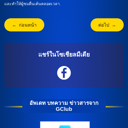
และทำให้ผู้ชมตื่นเต้นตลอดเวลา.
← ก่อนหน้า
ต่อไป →
แชร์ในโซเชียลมีเดีย
อัพเดท บทความ ข่าวสารจาก
GClub