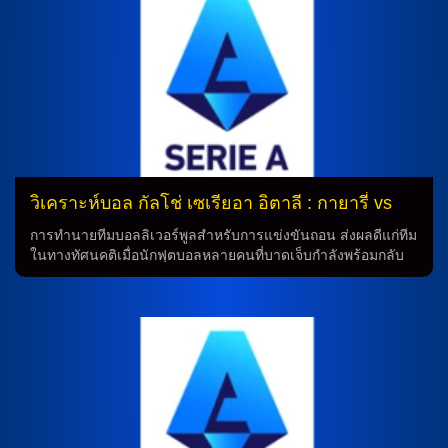
วิเคราะห์บอล กัลโช่ เซเรียอา อิตาลี : กายารี่ vs
อูดิเนเซ่
การทำนายทีมบอลลิเวอร์พูลสำหรับการแข่งขันถอน ส่งผลดีแก่ทีม
ในทางทัศนคติเมื่อนักฟุตบอลหลายคนที่บาดเจ็บกำลังพร้อมกลับ
มาสำรองที่เกมนี้ อย่างอาจรวมถึงมัตเตีย เฟลิซี่, ลูก้า มาซซิเตลลี่,
ริยาด อิดริสซี่, เลโอนาร์โด้ ปาโวเล็ตติ, เจนนาโร บอร์เรลลี่ และ
อเลสซานโดร เดโอล่า ที่บาดเจ็บในระบบ 4-5-1 แดนกลางวาง
จะกลับมาเล่นในเกมนี้ วิเคราะห์บอลดูบอลสด พบกับ ทีมลิเวอร์พูล
ที่ต้องพบกับทีมเชลซีในการแข่งขันถอน โดยทีมจะไม่มีคริสเตียน
คาบาเซเล่ ที่ติดโทษแบน นอกจากนี้ยังมีการตัดสินใจใช้ระบบ 3-
5-2 แดนกลางวาง ยาว มากขึ้นในเกมนี้ ขณะที่ทีมลิเวอร์พูลจะมี
ความสม่ำเสมอในการเล่นกับทีมเชลซี แม้ว่ากายารี่ด้านการเล่น
อาจจะมีความนิ่งและเสียสมาธิ อย่างไรก็ตาม ทีมยังมีความ