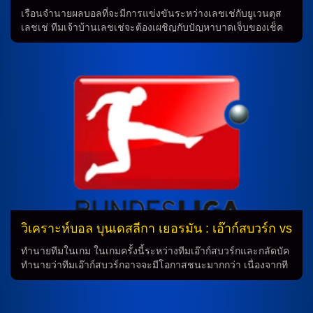
เวนตุส
อาแซร์บี้, และ เฟเดริโก้ ดิมาร์โก้ ซึ่งจะเป็นประโยชน์ในการช่วย
เรือนจำนายผลบอลที่จะมีการแข่งขันระหว่างเลชเช่กับยูเวนตุส
เพิ่มความแข็งแกร่งให้กับทีมของเขา อย่างไรก็ตาม ทีมอีเวอร์ตันก็
เลชเช่ ทีมเจ้าบ้านเลชเช่จะต้องเผชิญกับปัญหาบาดเจ็บของเช็ค
ยังมีความพร้อมด้วยระบบ 3-5-2 และมีนักเตะคุณภาพอย่าง มาร์คุ
เครือ่า ซาดิก โฟฟาน่า และ เกียลอนดา กาสปาร์ ที่เป็นส่วนหนึ่ง
ส […]
ของการเล่นของทีม อย่างไรก็ตาม ลาเม็ก บันดา กองหน้ายังต้อง
ประเมินความพร้อมก่อนเกม แม้ว่าเขาจะมีชื่อในเกมนี้ ทีมเจ้าบ้าน
คาดหวังที่จะวางระบบ 4-2-3-1 และเน้นการรุกในเกมนี้ ด้วยการ
วาง ออมรี่ กันเดลมัน และ วาลิด เชดดิร่า ที่เป็นหัวหอกตัวเป้าของ
ทีม ตัวแบนและตัวเจ็บของทีม ตัวเจ็บในทีมสามารถแบ่งได้เป็นตัว
เจ็บในกองหลังที่ประสบบาดเจ็บคือ เกียลอนดา กาสปาร์ และ ซา
ดิก โฟฟาน่า และ ตัวเจ็บในกองกลางคือ เมดอน เบริช่า ตัวจัดวาง
ในระบบ 4-2-3-1 ที่ทีมคาดหวังจะใช้คืนนี้ มีผู้เล่นอย่าง วลาดิมิโร
ฟัลโกเน่ ในประตู และ ดานิโล่ เวก้า, ยามิล ซีเบิร์ต, ติอาโก้ กาเบ
รียล, อันโตนิโน่ กัลโล ในกองหลัง และ อิลเบอร์ […]
วิเคราะห์บอล บุนเดสลีกา เยอรมัน : เอ๊าก์สบวร์ก vs
กลัดบัค
ทำนายทีมในเกม ในเกมครั้งนี้ระหว่างทีมเอ๊าก์สบวร์กและกลัดบัค
ทำนายว่าทีมเอ๊าก์สบวร์กอาจจะมีโอกาสชนะมากกว่า เนื่องจากที
มกลัดบัคไม่มีผู้เล่นสำคัญอย่าง โจ สคัลลี่ ที่ติดโทษและฟิลิปป์
ซานเดอร์ที่บาดเจ็บ ในขณะที่ทีมเอ๊าก์สบวร์กมั่นใจจากการไม่เคย
พ่ายใน 5 นัดล่าสุด การเตรียมการของทีม ทีมเอ๊าก์สบวร์กจะ