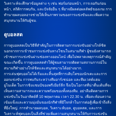
วิเคราะห์จะศึกษาข้อมูลต่าง ๆ เช่น ฟอร์มก่อนหน้า, การเจอกันก่อน
หน้า, สถิติการพบกัน, และปัจจัยอื่น ๆ ที่อาจมีผลต่อผลลัพธ์ของเกม การ
ทำนายผลบอลอาจช่วยให้เห็นภาพรวมของการแข่งขันและเพิ่มความ
สนุกสนานให้กับผู้ชม.
ดูบอลสด
การดูบอลสดเป็นวิธีที่สำคัญในการติดตามการแข่งขันอย่างใกล้ชิด
นอกจากการเข้าชมการแข่งขันทางโซนในสนามกีฬา ผู้ชมยังสามารถ
เข้าชมการแข่งขันผ่านช่องทางออนไลน์ เพื่อไม่พลาดเหตุการณ์สำคัญ
ขณะเกิดขึ้น การดูบอลสดทำให้ผู้ชมสามารถติดตามสถานการณ์ใน
สนามกีฬาอย่างใกล้ชิดและสนุกสนานได้อย่างมาก.
การเล่นฟุตบอลไม่ได้เริ่มและสิ้นสุดที่การเติบโตของนักเตะและการ
ออกแข่งขัน การพบกันระหว่างทีมอาร์เซน่อล และทีมเวสต์แฮม
ยูไนเต็ด ในการชิงแชมป์ของพรีเมียร์ลีก จึงเป็นโอกาสที่น่าตื่นเต้นที่จะ
เห็นความสามารถและความพร้อมของทั้งสองทีม. อย่าลืมติดตามการ
แข่งขันในวันอาทิตย์ที่ 10 พฤษภาคม เวลา 22.30 น. เพื่อสะท้อนความ
เข้มแข็งและความมุ่งมั่นของนักกีฬาที่มีใจกล้าในการต่อสู้เพื่อเข้าถึงสิ่ง
ที่ยิ่งใหญ่. การทำนายผลบอล, วิเคราะห์บอล, ดูบอลสด, และการ
วิเคราะห์ฟุตบอลเป็นสิ่งที่ช่วยเพิ่มความสนุกสนานให้กับการแข่งขัน