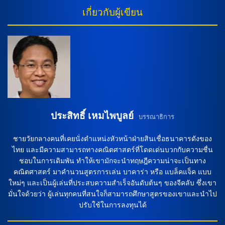
มองไปที่ทีมที่จะต้องสู้กันในเกมฟุตบอลรอบต่อไป จะเห็นว่าทีมทั้ง
เกี่ยวกับผู้เขียน
สองมีทั้งผู้เล่นที่สามารถส่งผลกระทบต่อผลลัพธ์ของเกม การ
ทำนายและวิเคราะห์เกมนั้นจึงกลับมาที่ความสามารถของแต่ละ
ทีมในการจัดตัวของตนเอง ทีมที่หมดสิทธิ์ใช้งาน ในฝั่งทีมหนึ่ง มี
การประกาศว่า ฆวนมี่ ที่มียานที่บาดเจ็บและ อับเดล อับคาร์ ที่ติด
โทษแบน จะไม่สามารถใช้งานในเกมถัดๆไป การที่พวกเขาไม่
สามารถมีส่วนร่วมในเกมนั้นอาจจะทำให้ทีมมีปัญหาในด้านต่างๆ
และต้องพยายามหาวิธีแก้ไข ทีมที่ต้องเผชิญกับการบาดเจ็บ ใน
ทางตรงกันข้าม ทีมอีกฝั่งก็ไม่ได้พ้นจากปัญหาเมื่อมีผู้เล่นมีอาการ
บาดเจ็บ ซึ่งแยน ซาลาส, มาลาช คุมบุลล่า, อันโตนิโอ ไรโญ่
และ มาเตโอ โจเซฟ ต่างก็จะต้องกลับเข้าสู่สถานการณ์ที่ไม่สบาย
ซึ่งทำให้การจัดออกแผนเกมของทีมกลาสเป็นเรื่องที่มีความสำคัญ
ประสิทธิ์ เหมไพบูลย์
บรรณาธิการ
อย่างยิ่ง การปรับตัวก่อนเกม เมื่อพูดถึงการทำนายผลของเกม การ
ปรับตัวก่อนเกมนั้นเป็นสิ่งที่สำคัญมากๆ ซึ่งทีมใดที่สามารถปรับตัว
ชายวัยกลางคนที่เคยนั่งตำแหน่งหัวหน้าฝ่ายสินเชื่อธนาคารดังของ
ได้อย่างดีก่อนเริ่มเกมอาจจะมีโอกาสชนะมากขึ้นในเกมนั้น สรุป
ไทย และมีความสามารถทางคณิตศาสตร์ที่โดดเด่นบวกกับความชื่น
การทำนายและวิเคราะห์เกมฟุตบอลไม่ใช่เรื่องง่ายแต่ก็มีความ
ชอบในการเดิมพัน ทำให้เขามักจะนำทฤษฎีความน่าจะเป็นทาง
สำคัญอย่างมากในการเตรียมตัวของทีมก่อนเข้าสู่เกม การที่มีการ
คณิตศาสตร์ มาคำนวนสูตรการเล่น บาคาร่า หรือ แบล็คแจ็ค แบบ
ทำนายที่แม่นยำอาจจะช่วยให้ทีมมีโอกาสชนะในเกมได้มากขึ้น
ใหม่ๆ และเป็นผู้เล่นที่ประสบความสำเร็จอันดับต้นๆ ของจีคลับ ซึ่งเขา
ดังนั้น ขณะที่ทีมทั้งสองกำลังพยายามสร้างกลยุทธ์ที่ดีที่สุดในการ
มั่นใจด้วยว่า ผู้เล่นทุกคนที่สนใจก็สามารถศึกษาสูตรของเขาและนำไป
เข้าสู่เกม การทำนายและวิเคราะห์เกมก็จึงกลับมาเป็นเรื่องที่น่า
สนใจและน่าตื่นเต้นอย่างมาก. การทำนายและวิเคราะห์เกม
ปรับใช้ในการลงทุนได้
ฟุตบอลในองค์กรการพนันออนไลน์ การทำนายและวิเคราะห์เกม
ฟุตบอลไม่เพียงแค่เป็นเรื่องที่น่าสนใจสำหรับแฟนพันธุ์แท้ของ