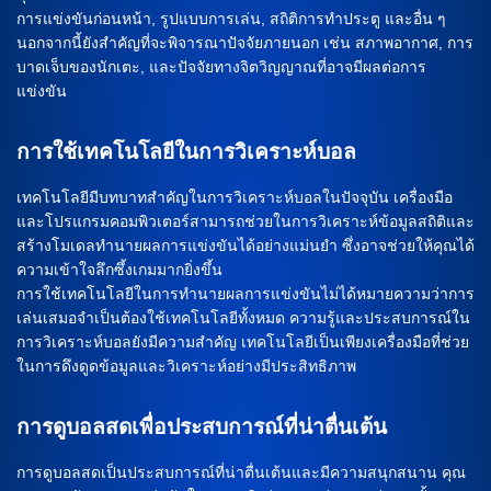
การแข่งขันก่อนหน้า, รูปแบบการเล่น, สถิติการทำประตู และอื่น ๆ
นอกจากนี้ยังสำคัญที่จะพิจารณาปัจจัยภายนอก เช่น สภาพอากาศ, การ
บาดเจ็บของนักเตะ, และปัจจัยทางจิตวิญญาณที่อาจมีผลต่อการ
แข่งขัน
การใช้เทคโนโลยีในการวิเคราะห์บอล
เทคโนโลยีมีบทบาทสำคัญในการวิเคราะห์บอลในปัจจุบัน เครื่องมือ
และโปรแกรมคอมพิวเตอร์สามารถช่วยในการวิเคราะห์ข้อมูลสถิติและ
สร้างโมเดลทำนายผลการแข่งขันได้อย่างแม่นยำ ซึ่งอาจช่วยให้คุณได้
ความเข้าใจลึกซึ้งเกมมากยิ่งขึ้น
การใช้เทคโนโลยีในการทำนายผลการแข่งขันไม่ได้หมายความว่าการ
เล่นเสมอจำเป็นต้องใช้เทคโนโลยีทั้งหมด ความรู้และประสบการณ์ใน
การวิเคราะห์บอลยังมีความสำคัญ เทคโนโลยีเป็นเพียงเครื่องมือที่ช่วย
ในการดึงดูดข้อมูลและวิเคราะห์อย่างมีประสิทธิภาพ
การดูบอลสดเพื่อประสบการณ์ที่น่าตื่นเต้น
การดูบอลสดเป็นประสบการณ์ที่น่าตื่นเต้นและมีความสนุกสนาน คุณ