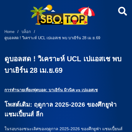
Home
/
บล็อก
/
ดูบอลสด ! วิเคราะห์ UCL เปแอสเช พบ บาเยิร์น 28 เม.ย.69
ดูบอลสด ! วิเคราะห์ UCL เปแอสเช พบ
บาเยิร์น 28 เม.ย.69
การทำนายเที่ยงฟุตบอล: บาเยิร์น มิวนิค vs เปแอสเช
โพสต์เดิม: ฤดูกาล 2025-2026 ของศึกยูฟ่า
แชมเปี้ยนส์ ลีก
ในรอบรองชนะเลิศของฤดูกาล 2025-2026 ของศึกยูฟ่า แชมเปี้ยนส์