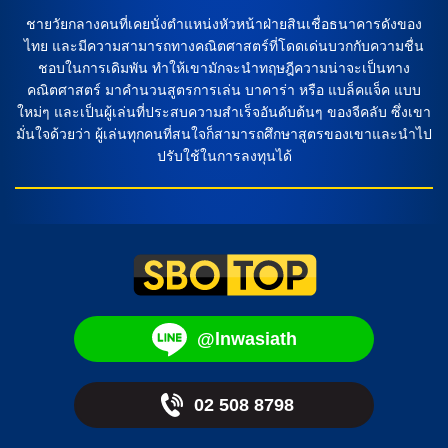
ชัยชนะและเป็นทีมที่สุดยอดในการแข่งขันนี้ […]
ชายวัยกลางคนที่เคยนั่งตำแหน่งหัวหน้าฝ่ายสินเชื่อธนาคารดังของ
ไทย และมีความสามารถทางคณิตศาสตร์ที่โดดเด่นบวกกับความชื่น
ชอบในการเดิมพัน ทำให้เขามักจะนำทฤษฎีความน่าจะเป็นทาง
คณิตศาสตร์ มาคำนวนสูตรการเล่น บาคาร่า หรือ แบล็คแจ็ค แบบ
ใหม่ๆ และเป็นผู้เล่นที่ประสบความสำเร็จอันดับต้นๆ ของจีคลับ ซึ่งเขา
มั่นใจด้วยว่า ผู้เล่นทุกคนที่สนใจก็สามารถศึกษาสูตรของเขาและนำไป
ปรับใช้ในการลงทุนได้
@lnwasiath
02 508 8798