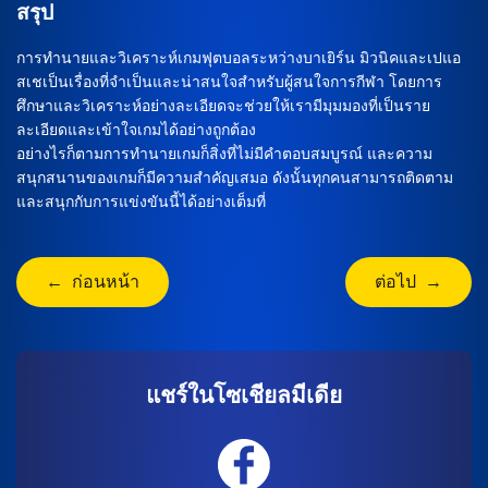
สรุป
การทำนายและวิเคราะห์เกมฟุตบอลระหว่างบาเยิร์น มิวนิคและเปแอ
สเชเป็นเรื่องที่จำเป็นและน่าสนใจสำหรับผู้สนใจการกีฬา โดยการ
ศึกษาและวิเคราะห์อย่างละเอียดจะช่วยให้เรามีมุมมองที่เป็นราย
ละเอียดและเข้าใจเกมได้อย่างถูกต้อง
อย่างไรก็ตามการทำนายเกมก็สิ่งที่ไม่มีคำตอบสมบูรณ์ และความ
สนุกสนานของเกมก็มีความสำคัญเสมอ ดังนั้นทุกคนสามารถติดตาม
และสนุกกับการแข่งขันนี้ได้อย่างเต็มที่
← ก่อนหน้า
ต่อไป →
แชร์ในโซเชียลมีเดีย