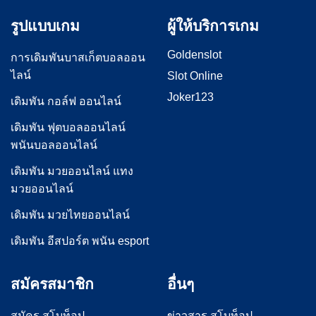
รูปแบบเกม
ผู้ให้บริการเกม
Goldenslot
การเดิมพันบาสเก็ตบอลออน
ไลน์
Slot Online
Joker123
เดิมพัน กอล์ฟ ออนไลน์
เดิมพัน ฟุตบอลออนไลน์
พนันบอลออนไลน์
เดิมพัน มวยออนไลน์ แทง
มวยออนไลน์
เดิมพัน มวยไทยออนไลน์
เดิมพัน อีสปอร์ต พนัน esport
สมัครสมาชิก
อื่นๆ
สมัคร สโบท็อป
ข่าวสาร สโบท็อป