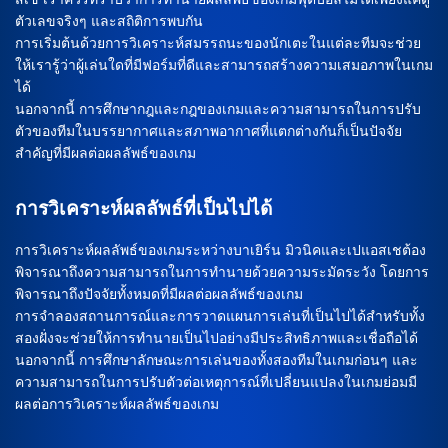
ตัวเลขจริงๆ และสถิติการพบกัน
การเริ่มต้นด้วยการวิเคราะห์สมรรถนะของนักเตะในแต่ละทีมจะช่วย
ให้เรารู้ว่าผู้เล่นใดที่มีฟอร์มที่ดีและสามารถสร้างความเสมอภาพในเกม
ได้
นอกจากนี้ การศึกษากฎและกฎของเกมและความสามารถในการปรับ
ตัวของทีมในบรรยากาศและสภาพอากาศที่แตกต่างกันก็เป็นปัจจัย
สำคัญที่มีผลต่อผลลัพธ์ของเกม
การวิเคราะห์ผลลัพธ์ที่เป็นไปได้
การวิเคราะห์ผลลัพธ์ของเกมระหว่างบาเยิร์น มิวนิคและเปแอสเชต้อง
พิจารณาถึงความสามารถในการทำนายด้วยความระมัดระวัง โดยการ
พิจารณาถึงปัจจัยทั้งหมดที่มีผลต่อผลลัพธ์ของเกม
การจำลองสถานการณ์และการวาดแผนการเล่นที่เป็นไปได้สำหรับทั้ง
สองฝั่งจะช่วยให้การทำนายเป็นไปอย่างมีประสิทธิภาพและเชื่อถือได้
นอกจากนี้ การศึกษาลักษณะการเล่นของทั้งสองทีมในเกมก่อนๆ และ
ความสามารถในการปรับตัวต่อเหตุการณ์ที่เปลี่ยนแปลงในเกมย่อมมี
ผลต่อการวิเคราะห์ผลลัพธ์ของเกม