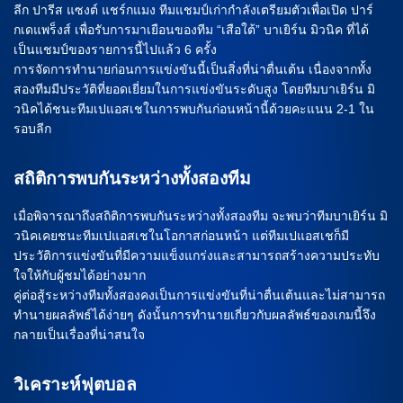
ลีก ปารีส แซงต์ แชร์กแมง ทีมแชมป์เก่ากำลังเตรียมตัวเพื่อเปิด ปาร์
กเดแพร็งส์ เพื่อรับการมาเยือนของทีม “เสือใต้” บาเยิร์น มิวนิค ที่ได้
เป็นแชมป์ของรายการนี้ไปแล้ว 6 ครั้ง
การจัดการทำนายก่อนการแข่งขันนี้เป็นสิ่งที่น่าตื่นเต้น เนื่องจากทั้ง
สองทีมมีประวัติที่ยอดเยี่ยมในการแข่งขันระดับสูง โดยทีมบาเยิร์น มิ
วนิคได้ชนะทีมเปแอสเชในการพบกันก่อนหน้านี้ด้วยคะแนน 2-1 ใน
รอบลีก
สถิติการพบกันระหว่างทั้งสองทีม
เมื่อพิจารณาถึงสถิติการพบกันระหว่างทั้งสองทีม จะพบว่าทีมบาเยิร์น มิ
วนิคเคยชนะทีมเปแอสเชในโอกาสก่อนหน้า แต่ทีมเปแอสเชก็มี
ประวัติการแข่งขันที่มีความแข็งแกร่งและสามารถสร้างความประทับ
ใจให้กับผู้ชมได้อย่างมาก
คู่ต่อสู้ระหว่างทีมทั้งสองคงเป็นการแข่งขันที่น่าตื่นเต้นและไม่สามารถ
ทำนายผลลัพธ์ได้ง่ายๆ ดังนั้นการทำนายเกี่ยวกับผลลัพธ์ของเกมนี้จึง
กลายเป็นเรื่องที่น่าสนใจ
วิเคราะห์ฟุตบอล