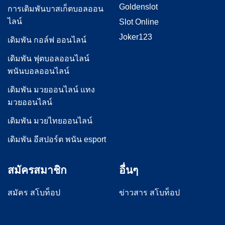
Goldenslot
การเดิมพันบาสเก็ตบอลออน
ไลน์
Slot Online
Joker123
เดิมพัน กอล์ฟ ออนไลน์
เดิมพัน ฟุตบอลออนไลน์
พนันบอลออนไลน์
เดิมพัน มวยออนไลน์ แทง
มวยออนไลน์
เดิมพัน มวยไทยออนไลน์
เดิมพัน อีสปอร์ต พนัน esport
สมัครสมาชิก
อื่นๆ
สมัคร สโบท็อป
ข่าวสาร สโบท็อป