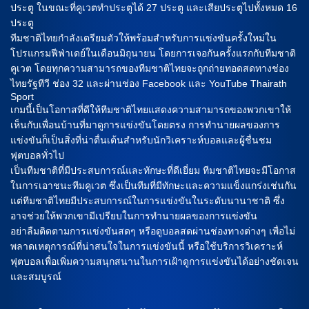
ประตู ในขณะที่คูเวตทำประตูได้ 27 ประตู และเสียประตูไปทั้งหมด 16
ประตู
ทีมชาติไทยกำลังเตรียมตัวให้พร้อมสำหรับการแข่งขันครั้งใหม่ใน
โปรแกรมฟีฟ่าเดย์ในเดือนมิถุนายน โดยการเจอกันครั้งแรกกับทีมชาติ
คูเวต โดยทุกความสามารถของทีมชาติไทยจะถูกถ่ายทอดสดทางช่อง
ไทยรัฐทีวี ช่อง 32 และผ่านช่อง Facebook และ YouTube Thairath
Sport
เกมนี้เป็นโอกาสที่ดีให้ทีมชาติไทยแสดงความสามารถของพวกเขาให้
เห็นกับเพื่อนบ้านที่มาดูการแข่งขันโดยตรง การทำนายผลของการ
แข่งขันก็เป็นสิ่งที่น่าตื่นเต้นสำหรับนักวิเคราะห์บอลและผู้ชื่นชม
ฟุตบอลทั่วไป
เป็นทีมชาติที่มีประสบการณ์และทักษะที่ดีเยี่ยม ทีมชาติไทยจะมีโอกาส
ในการเอาชนะทีมคูเวต ซึ่งเป็นทีมที่มีทักษะและความแข็งแกร่งเช่นกัน
แต่ทีมชาติไทยมีประสบการณ์ในการแข่งขันในระดับนานาชาติ ซึ่ง
อาจช่วยให้พวกเขามีเปรียบในการทำนายผลของการแข่งขัน
อย่าลืมติดตามการแข่งขันสดๆ หรือดูบอลสดผ่านช่องทางต่างๆ เพื่อไม่
พลาดเหตุการณ์ที่น่าสนใจในการแข่งขันนี้ หรือใช้บริการวิเคราะห์
ฟุตบอลเพื่อเพิ่มความสนุกสนานในการเฝ้าดูการแข่งขันได้อย่างชัดเจน
และสมบูรณ์