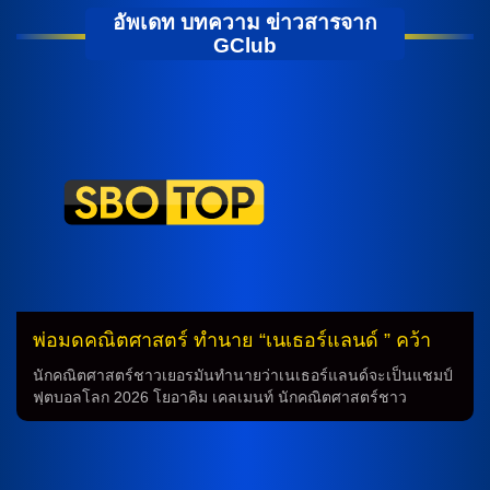
อัพเดท บทความ ข่าวสารจาก
GClub
พ่อมดคณิตศาสตร์ ทำนาย “เนเธอร์แลนด์ ” คว้า
แชมป์บอลโลก 2026
นักคณิตศาสตร์ชาวเยอรมันทำนายว่าเนเธอร์แลนด์จะเป็นแชมป์
ฟุตบอลโลก 2026 โยอาคิม เคลเมนท์ นักคณิตศาสตร์ชาว
เยอรมัน ได้สร้างความประหลาดใจให้กับโลกด้วยความถูกต้อง
ของการทำนายทีมชาติที่จะคว้าแชมป์ฟุตบอลโลก 3 ครั้งล่าสุด
(เยอรมนี 2014, ฝรั่งเศส 2018 และอาร์เจนตินา 2022) ด้วยแบบ
จำลองทางคณิตศาสตร์ ในการทำนายล่าสุด เคลเมนท์ได้ระบุว่า