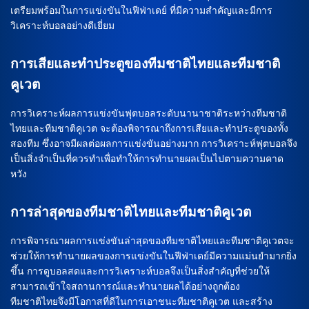
เตรียมพร้อมในการแข่งขันในฟีฟ่าเดย์ ที่มีความสำคัญและมีการ
วิเคราะห์บอลอย่างดีเยี่ยม
การเสียและทำประตูของทีมชาติไทยและทีมชาติ
คูเวต
การวิเคราะห์ผลการแข่งขันฟุตบอลระดับนานาชาติระหว่างทีมชาติ
ไทยและทีมชาติคูเวต จะต้องพิจารณาถึงการเสียและทำประตูของทั้ง
สองทีม ซึ่งอาจมีผลต่อผลการแข่งขันอย่างมาก การวิเคราะห์ฟุตบอลจึง
เป็นสิ่งจำเป็นที่ควรทำเพื่อทำให้การทำนายผลเป็นไปตามความคาด
หวัง
การล่าสุดของทีมชาติไทยและทีมชาติคูเวต
การพิจารณาผลการแข่งขันล่าสุดของทีมชาติไทยและทีมชาติคูเวตจะ
ช่วยให้การทำนายผลของการแข่งขันในฟีฟ่าเดย์มีความแม่นยำมากยิ่ง
ขึ้น การดูบอลสดและการวิเคราะห์บอลจึงเป็นสิ่งสำคัญที่ช่วยให้
สามารถเข้าใจสถานการณ์และทำนายผลได้อย่างถูกต้อง
ทีมชาติไทยจึงมีโอกาสที่ดีในการเอาชนะทีมชาติคูเวต และสร้าง