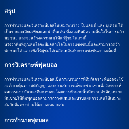
สรุป
การทำนายและวิเคราะห์บอลในเกมระหว่าง โปแลนด์ และ ยูเครน ได้
เป็นรายละเอียดเพียงและน่าตื่นเต้น ทั้งสองทีมมีความมั่นใจในการคว้า
ชัยชนะ และจะสร้างความสุขให้แก่ผู้ชมในเกมนี้
หวังว่าทีมที่คุณสนใจจะมีผลสำเร็จในการแข่งขันนี้และสามารถคว้า
ชัยชนะได้ และเพื่อให้ผู้ชมได้เพลิดเพลินกับการแข่งขันอย่างเต็มที่
การวิเคราะห์ฟุตบอล
การทำนายและวิเคราะห์บอลเป็นกระบวนการที่ทีมวิเคราะห์บอลจะใช้
องค์กระตุ้นทางสติปัญญาและประสบการณ์ของพวกเขาเพื่อวิเคราะห์
ผลการแข่งขันของทีมฟุตบอล โดยการทำนายนั้นมีความสำคัญเพราะ
มันช่วยให้ทีมฟุตบอลสามารถวางแผนและปรับแผนการเล่นให้เหมาะ
สมกับทีมตรงข้ามได้อย่างเหมาะสม
การทำนายฟุตบอล