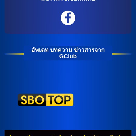
อัพเดท บทความ ข่าวสารจาก
GClub