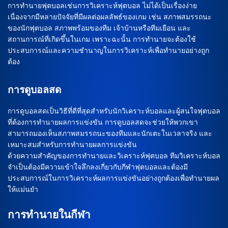
การทำนายฟุตบอลเช่นการวิเคราะห์ฟุตบอล ไม่ได้เป็นเรื่องง่าย
เนื่องจากมีหลายปัจจัยที่มีผลต่อผลลัพธ์ของเกม เช่น สภาพสมรรถนะ
ของนักฟุตบอล สภาพพร้อมของทีม เจ้าบ้านหรือทีมเยือน และ
สถานการณ์ที่เกิดขึ้นในเกม เพราะฉะนั้น การทำนายจะต้องใช้
ประสบการณ์และความชำนาญในการวิเคราะห์เพื่อทำนายอย่างถูก
ต้อง
การดูบอลสด
การดูบอลสดเป็นวิธีที่ดีที่สุดสำหรับนักวิเคราะห์บอลและผู้สนใจฟุตบอล
ที่ต้องการทำนายผลการแข่งขัน การดูบอลสดจะช่วยให้พวกเขา
สามารถมองเห็นสภาพสมรรถนะของทีมและนักเตะในเวลาจริง และ
เหมาะสมสำหรับการทำนายผลการแข่งขัน
ด้วยความสำคัญของการทำนายและวิเคราะห์ฟุตบอล ทีมวิเคราะห์บอล
จำเป็นต้องมีความเข้าใจลึกลงเกี่ยวกับกีฬาฟุตบอลและต้องมี
ประสบการณ์ในการวิเคราะห์ผลการแข่งขันอย่างถูกต้องเพื่อทำนายผล
ให้แม่นยำ
การทำนายในกีฬา