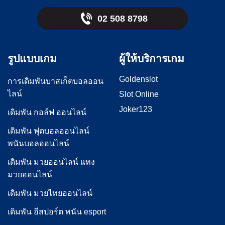
02 508 8798
รูปแบบเกม
ผู้ให้บริการเกม
Goldenslot
การเดิมพันบาสเก็ตบอลออน
ไลน์
Slot Online
Joker123
เดิมพัน กอล์ฟ ออนไลน์
เดิมพัน ฟุตบอลออนไลน์
พนันบอลออนไลน์
เดิมพัน มวยออนไลน์ แทง
มวยออนไลน์
เดิมพัน มวยไทยออนไลน์
เดิมพัน อีสปอร์ต พนัน esport