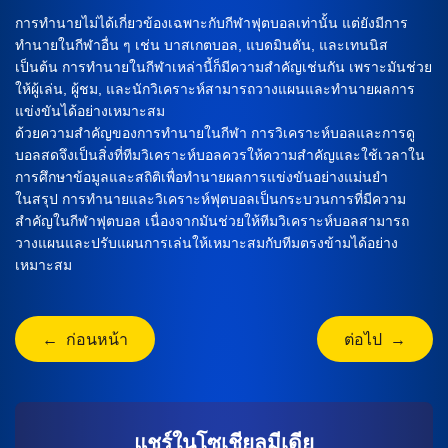
การทำนายไม่ได้เกี่ยวข้องเฉพาะกับกีฬาฟุตบอลเท่านั้น แต่ยังมีการ
ทำนายในกีฬาอื่น ๆ เช่น บาสเกตบอล, แบดมินตัน, และเทนนิส
เป็นต้น การทำนายในกีฬาเหล่านี้ก็มีความสำคัญเช่นกัน เพราะมันช่วย
ให้ผู้เล่น, ผู้ชม, และนักวิเคราะห์สามารถวางแผนและทำนายผลการ
แข่งขันได้อย่างเหมาะสม
ด้วยความสำคัญของการทำนายในกีฬา การวิเคราะห์บอลและการดู
บอลสดจึงเป็นสิ่งที่ทีมวิเคราะห์บอลควรให้ความสำคัญและใช้เวลาใน
การศึกษาข้อมูลและสถิติเพื่อทำนายผลการแข่งขันอย่างแม่นยำ
ในสรุป การทำนายและวิเคราะห์ฟุตบอลเป็นกระบวนการที่มีความ
สำคัญในกีฬาฟุตบอล เนื่องจากมันช่วยให้ทีมวิเคราะห์บอลสามารถ
วางแผนและปรับแผนการเล่นให้เหมาะสมกับทีมตรงข้ามได้อย่าง
เหมาะสม
← ก่อนหน้า
ต่อไป →
แชร์ในโซเชียลมีเดีย