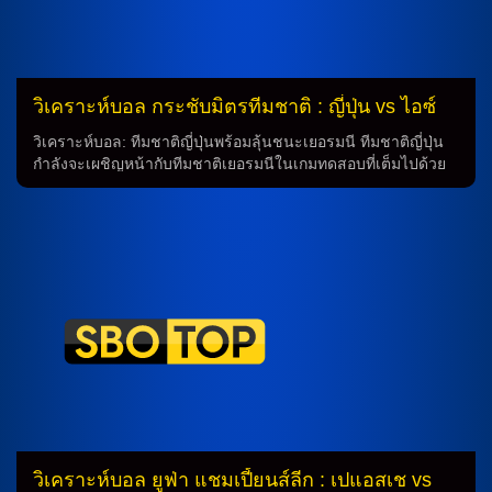
มาร์ มีหลายปัจจัยที่สามารถนำมาพิจารณาเพื่อให้พบคำตอบที่
ล่า ซาเลฟสกี้ ออกสตาร์ทเป็นสามประสานแดนหน้า ทีมจะ
แม่นยำ โดยไม่ว่าจะเป็นจากประวัติการพบกันก่อนหน้านี้ ฟอร์ม
พยายามสร้างโอกาสในการทำประตูและคว้าชัยชนะในเกมนี้ ทีม
ของทีมในขณะนี้ […]
ยูเครน ทีมยูเครน ยังไม่มีความมั่นใจในโค้ชหลัก และภาพรวม
ของทีมยังไม่มั่นคงเท่ากับทีมโปแลนด์ อย่างไรก็ตาม ทีมยูเครน มุ่ง
หวังที่จะสร้างประตูและคว้าชัยชนะในเกมนี้เช่นกัน อย่างไรก็ตาม
วิเคราะห์บอล กระชับมิตรทีมชาติ : ญี่ปุ่น vs ไอซ์
คามิล กราบาร่า ได้ทำนายว่าทีมโปแลนด์ จะมีความได้เปรียบใน
แลนด์
เกมนี้ และมีโอกาสคว้าชัยชนะเป็นอย่างมาก สรุป การทำนาย
วิเคราะห์บอล: ทีมชาติญี่ปุ่นพร้อมลุ้นชนะเยอรมนี ทีมชาติญี่ปุ่น
และวิเคราะห์บอลในเกมระหว่าง โปแลนด์ และ ยูเครน ได้เป็น
กำลังจะเผชิญหน้ากับทีมชาติเยอรมนีในเกมทดสอบที่เต็มไปด้วย
รายละเอียดเพียงและน่าตื่นเต้น ทั้งสองทีมมีความมั่นใจในการ
ความตื่นเต้น โดยมีความคาดหวังจากผู้เชี่ยวชาญว่ามีโอกาสที่จะ
คว้าชัยชนะ และจะสร้างความสุขให้แก่ผู้ชมในเกมนี้ หวังว่าทีมที่
ชนะได้ในเกมนี้ การทำนายทีมญี่ปุ่น หลังจากที่ทราบข่าวการบาด
คุณสนใจจะมีผลสำเร็จในการแข่งขันนี้และสามารถคว้าชัยชนะ
เจ็บของ คาโอรุ มิโตมะ และ ทาคุมิ มินามิโนะ ทำให้เสียหายไป
ได้ และเพื่อให้ผู้ชมได้เพลิดเพลินกับการแข่งขันอย่างเต็มที่ การ
ในทีมชาติญี่ปุ่น แต่ยังมีนักเตะชาวญี่ปุ่นคุณภาพอยู่ในทีม เช่น
วิเคราะห์ฟุตบอล […]
ไอจิ คามาดะ ที่เป็นแกนหลักในระบบ 4-3-3 และ อายาเสะ อูเอดะ
ที่พร้อมที่จะวางโคตรโชว์กับ ไดเซน มาเอดะ และ จุนยะ อิโตะ
ระบบการเล่น (4-3-3) ของญี่ปุ่น ไซออน ซูซูกิ บนโต๊ะประตู ยีวกิ
นาริ ซูกาวาระ, ซึโยชิ วาตานาเบะ, โชโกะ ทานิคูชิ, ยูโตะ นากา
โตโมะ ที่เข้ามาควบคุมเกม รวมถึง คิชู ซาโนะ ที่จะเป็นกำลังใจ
ต่อเนื่องในการโต้วาทีมเยอรมนี นักเตะหลักที่ขาดของเยอรมนี
เมื่อพูดถึงทีมชาติเยอรมนี คุณจะพบว่า โยฮันน์ เบิร์ก กุดมุนด์สสัน,
อันดรี้ กุดยอห์นเซ่น และ […]
วิเคราะห์บอล ยูฟ่า แชมเปี้ยนส์ลีก : เปแอสเช vs