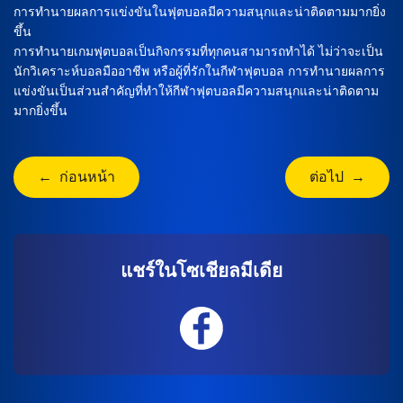
การทำนายผลการแข่งขันในฟุตบอลมีความสนุกและน่าติดตามมากยิ่ง
ขึ้น
การทำนายเกมฟุตบอลเป็นกิจกรรมที่ทุกคนสามารถทำได้ ไม่ว่าจะเป็น
นักวิเคราะห์บอลมืออาชีพ หรือผู้ที่รักในกีฬาฟุตบอล การทำนายผลการ
แข่งขันเป็นส่วนสำคัญที่ทำให้กีฬาฟุตบอลมีความสนุกและน่าติดตาม
มากยิ่งขึ้น
← ก่อนหน้า
ต่อไป →
แชร์ในโซเชียลมีเดีย