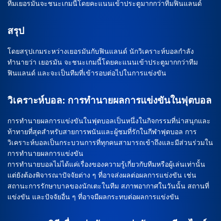
ทีมเยอรมันจะชนะเกมนี้โดยคะแนนเข้าประตูมากกว่าทีมฟินแลนด์
สรุป
โดยสรุปเกมระหว่างเยอรมันกับฟินแลนด์ นักวิเคราะห์บอลกำลัง
ทำนายว่า เยอรมัน จะชนะเกมนี้โดยคะแนนเข้าประตูมากกว่าทีม
ฟินแลนด์ และจะเป็นทีมที่เข้ารอบต่อไปในการแข่งขัน
วิเคราะห์บอล: การทำนายผลการแข่งขันในฟุตบอล
การทำนายผลการแข่งขันในฟุตบอลเป็นหนึ่งในกิจกรรมที่น่าสนุกและ
ท้าทายที่สุดสำหรับสายการพนันและผู้ชมที่รักในกีฬาฟุตบอล การ
วิเคราะห์บอลเป็นกระบวนการที่ทุกคนสามารถเข้าถึงและมีส่วนร่วมใน
การทำนายผลการแข่งขัน
การทำนายบอลไม่ได้แค่เรื่องของความรู้เกี่ยวกับทีมหรือผู้เล่นเท่านั้น
แต่ยังต้องพิจารณาปัจจัยต่าง ๆ ที่อาจส่งผลต่อผลการแข่งขัน เช่น
สถานะการรักษาบาลของนักเตะในทีม สภาพอากาศในวันนั้น สถานที่
แข่งขัน และปัจจัยอื่น ๆ ที่อาจมีผลกระทบต่อผลการแข่งขัน