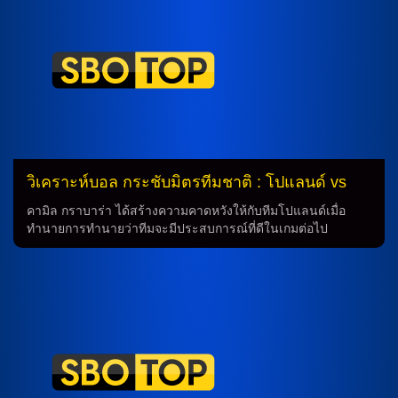
ไปที่เมืองบราซิลพร้อมกับปัญหาอาการบาดเจ็บของผู้เล่นหลายคน
ในขณะที่บราซิลก็กำลังพยายามผนึกกำลังกับนักเตะมืออาชีพ
อย่าง มาเตอุส คุนญ่า และ ราฟินญ่า ที่จะมาช่วยเสริมทัพให้ทีม
ของเขา **ตัวตนของทั้งสองทีม** บราซิลจะเล่นในด้านเหนือทุก
มิติเมื่อพบกับเนย์มาร์ และจะได้รับการสนับสนุนจากสนามเหล็ก
ของพวกเขาที่จะเป็นประโยชน์ในการเล่นในบ้าน นอกจากนี้
คุณภาพและความหลากหลายในการโจมตีของทีมนี้ยังเป็นจุดเด่น
ที่มีโอกาสทำให้เกมนี้เป็นที่น่าตื่นเต้น **ตัวตนของทีมบราซิล**
บราซิลจะนำทีมออกมาในระบบการเล่น 4-3-3 โดยมีนักเตะ
เชี่ยวชาญอย่าง คาเซมิโร่, บรูโน่ กิมาไรส์, และ ดานิโล่ ซาน
วิเคราะห์บอล กระชับมิตรทีมชาติ : โปแลนด์ vs
โต๊ส ที่จะช่วยให้ทีมมีการโจมตีที่มั่นคง **ตัวตนของทีมเนย์มาร์**
ยูเครน
เนย์มาร์ก็ไม่หลงเพื่อนระหว่างที่จะเล่นในระบบเดียวกัน 4-3-3
คามิล กราบาร่า ได้สร้างความคาดหวังให้กับทีมโปแลนด์เมื่อ
และจะพึ่งกับ โฆเซ่ ฟาฆาร์โด้, อิสมาเอล ดิอาซ, และ อัลเบร์โต้
ทำนายการทำนายว่าทีมจะมีประสบการณ์ที่ดีในเกมต่อไป
กินเตโร่ ในการทำปฏิบัติการโจมตี **สรุป** ด้วยความพร้อมของ
โปแลนด์ จะต้องต่อสู้กับยูเครนในการแข่งขันฟุตบอลที่คาดว่าจะ
ทั้งสองทีมและความสามารถในการเล่นและโจมตีที่มีคุณภาพ
เป็นการแข่งขันรุนแรงและน่าตื่นเต้น การทำนายและวิเคราะห์
ทำให้เกมนี้น่าจะมีความสนุกสุดๆ และคาดว่าจะมีคะแนนที่สูงสุด
บอล หลังจากการสำรวจข้อมูลเกี่ยวกับนักเตะและสภาพการณ์ทั้ง
แซมบ้า จะมีโอกาสได้แสดงความสามารถในการยิงประตูและ
สองทีม นักวิเคราะห์บอลคามิล กราบาร่าได้ทำนายว่าเกมระหว่าง
เป็นตัวเปรียบเทียบให้ดูว่าทีมไหนจะเป็นผู้ชนะในเกมนี้บ้าง ดังนั้น
โปแลนด์ และ ยูเครน จะเป็นการแข่งขันที่น่าตื่นเต้นและมีความ
ไม่ควรพลาดที่จะติดตามการแข่งขันระหว่างบราซิลกับเนย์มาร์
สุกงอมาก โปแลนด์ จะมีความแข็งแกร่งในฐานะทีมเหย้าและมี
เพื่อดูผลการทำนายและความสามารถของทั้งสองทีมในการ
ความมั่นใจที่จะคว้าชัยชนะในเกมนี้ ทีมโปแลนด์ โค้ชคุณภาพ
แข่งขันในเกมนี้ การทำนายผลการแข่งขันระหว่างบราซิลกับเนย์
คามิล กราบาร่า ได้เลือกสร้างทีมในระบบ 4-3-3 โดยมีนักเตะ
มาร์ เมื่อพูดถึงการทำนายผลการแข่งขันระหว่างบราซิลกับเนย์
สำคัญอย่าง ปิโอเตอร์ ซีลินสกี้, โรเบิร์ต เลวานดอฟสกี้, และ นิโค