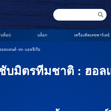
บท็อป
บล็อก
เครื่องคิดเลขพาร์เลย์
ฮอลแลนด์ -vs- แอลจีเรีย
ชับมิตรทีมชาติ : ฮอล