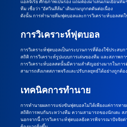
แอลจีเรีย ศักยภาพเป็นรอง แถมต้องมาเล่นเกมเยือนทีมระ
ทีม เชื่อว่า “อัศวินสีส้ม” เดินเกมบุกกดดันต่อเนื่อง
ดังนั้น การทำนายทีมฟุตบอลและการวิเคราะห์บอลสดในเกม
การวิเคราะห์ฟุตบอล
การวิเคราะห์ฟุตบอลเป็นกระบวนการที่ต้องใช้ประสบการ
สถิติ การวิเคราะห์รูปแบบการเล่นของทีม และสภาพก
การวิเคราะห์บอลสดนั้นมีความสำคัญอย่างมากในการตัด
สามารถสังเกตสภาพจริงและปรับกลยุทธ์ได้อย่างถูกต้อ
เทคนิคการทำนาย
การทำนายผลการแข่งขันฟุตบอลไม่ได้เพียงแค่การทายผ
สถิติการพบกันระหว่างทีม ความสามารถของนักเตะ ส
นอกจากนี้ การวิเคราะห์ฟุตบอลยังควรพิจารณาปัจจัยต่า
ต้องมากยิ่งขึ้น