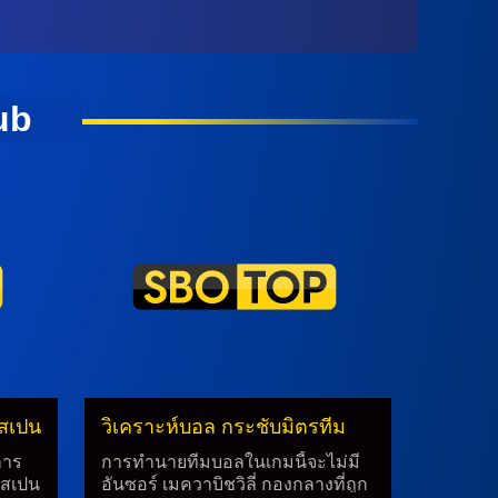
ub
 สเปน
วิเคราะห์บอล กระชับมิตรทีม
6
ชาติ : จอร์เจีย vs โรมาเนีย
การ
การทำนายทีมบอลในเกมนี้จะไม่มี
ิสเปน
อันซอร์ เมควาบิชวิลี่ กองกลางที่ถูก