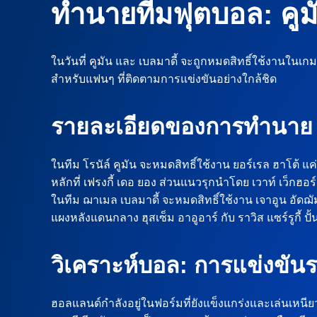
ทำนายทีมฟุตบอล: คูม
ในวันที่ คูมัน และ เบลมาดี้ จะถูกหมดสิทธิ์ใช้งานใน
สำหรับแฟนๆ ที่ติดตามการแข่งขันอย่างใกล้ชิด
รายละเอียดของการทำนาย
ในทีม โรนัล์ คูมัน จะหมดสิทธิ์ใช้งาน ยอร์เรล ฮาโต้ 
หลักที่ เฟรงกี้ เดอ ยอง ส่วนแนวรุกนำโดย เวาท์ เว็กฮอ
ในทีม ฌาเมล เบลมาดี้ จะหมดสิทธิ์ใช้งาน เจาอูน อัดฌัม
แผงหลังแดนกลาง ฮุสเซ็ม อาอูอาร์ กับ ราวิส แซร์รูกี้ ปั
วิเคราะห์บอล: การแข่งขัน
ฮอลแลนด์กำลังอยู่ในฟอร์มที่ยังแข็งแกร่งและเล่นเหนี