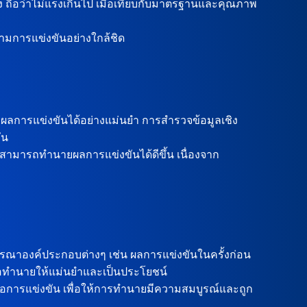
ึ่ง ถือว่าไม่แรงเกินไป เมื่อเทียบกับมาตรฐานและคุณภาพ
ตามการแข่งขันอย่างใกล้ชิด
ยผลการแข่งขันได้อย่างแม่นยำ การสำรวจข้อมูลเชิง
ัน
สามารถทำนายผลการแข่งขันได้ดีขึ้น เนื่องจาก
รณาองค์ประกอบต่างๆ เช่น ผลการแข่งขันในครั้งก่อน
อทำนายให้แม่นยำและเป็นประโยชน์
ลต่อการแข่งขัน เพื่อให้การทำนายมีความสมบูรณ์และถูก