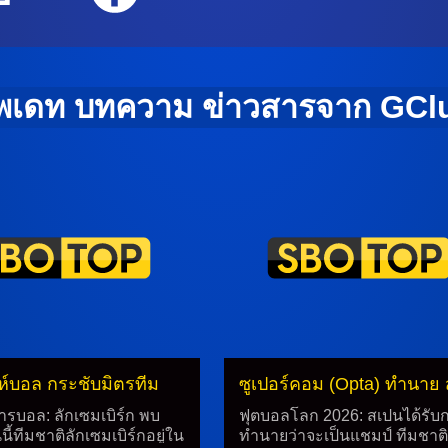
ัพเดท บทความ ข่าวสารจาก GCl
ห์บอล กระชับมิตรทีม
ซูเปอร์คอม (Opta) ทำนาย
ักเซมเบิร์ก -vs- อิตาลี
คว้าแชมป์ฟุตบอลโลก 202
รบอล: ลักเซมเบิร์ก พบ
ฟุตบอลโลก 2026: สเปนได้รับ
นนี้ทีมชาติลักเซมเบิร์กอยู่ใน
ทำนายว่าจะเป็นแชมป์ ทีมชาต