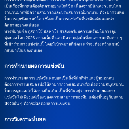
เป็นเรื่องที่ทุกคนต้องติดตามอย่างใกล้ชิด เนื่องจากมีนักเตะระดับโลก
จำนวนมากที่มีความสามารถและประสบการณ์มากมาย ที่จะมาร่วมทีม
ในการลุยชิงแชมป์โลก ซึ่งจะเป็นการแข่งขันที่น่าตื่นเต้นและน่า
ติดตามอย่างแน่นอน
ทางทีมกุนซือ กุสตาโบ้ อัลฟาโร่ กำลังเตรียมความพร้อมในการลุย
ฟุตบอลโลก 2026 อย่างเต็มที่ และมีความมุ่งมั่นที่จะเอาชนะทีมต่าง ๆ
ที่เข้าร่วมการแข่งขันนี้ โดยมีเป้าหมายที่ชัดเจนว่าจะต้องคว้าแชมป์
กลับมาเป็นของตนเอง
การทำนายผลการแข่งขัน
การทำนายผลการแข่งขันฟุตบอลเป็นสิ่งที่นักกีฬาและผู้ชมทุกคน
ต้องการทราบเสมอ เพื่อให้สามารถวางเดิมพันหรือเพื่อความสนุกสนาน
ในการดูบอลสดได้อย่างตื่นเต้น เป็นที่รู้กันอยู่ว่าการทำนายผลการ
แข่งขันไม่เพียงแต่เรื่องของความสามารถของทีม แต่ยังขึ้นอยู่กับหลาย
ปัจจัยอื่น ๆ ที่อาจมีผลต่อผลการแข่งขัน
การวิเคราะห์บอล