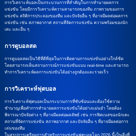
การวิเคราะห์บอลเป็นกระบวนการที่สำคัญในการทำนายผลการ
แข่งขัน โดยมีการวิเคราะห์ความสามารถของทีม ภาพรวมของการ
แข่งขัน สถิติการประลองของทีม และปัจจัยอื่น ๆ ที่อาจมีผลต่อผลการ
แข่งขัน เช่น สภาพอากาศ สถานที่จัดการแข่งขัน ความพร้อมของนัก
เตะ และอื่น ๆ
การดูบอลสด
การดูบอลสดเป็นวิธีที่ดีที่สุดในการติดตามการแข่งขันอย่างใกล้ชิด
โดยสามารถเห็นสถานการณ์การแข่งขันแบบ real-time และสามารถ
ทำการวิเคราะห์ผลการแข่งขันได้อย่างถูกต้องและรวดเร็ว
การวิเคราะห์ฟุตบอล
การวิเคราะห์ฟุตบอลเป็นกระบวนการที่ซับซ้อนและต้องใช้ความ
ชำนาญเพื่อทำการทำนายผลการแข่งขันได้อย่างแม่นยำ โดยต้อง
พิจารณาปัจจัยต่าง ๆ ที่อาจมีผลต่อผลลัพธ์ เช่น การฟิตเนสของนักเตะ
สถานที่จัดการแข่งขัน สภาพอากาศ และปัจจัยอื่น ๆ ที่อาจมีผลต่อการ
เล่นของทีม
ในสรุปการเตรียมการสำหรับการแข่งขันฟุตบอลโลก 2026 นี้เป็นสิ่งที่