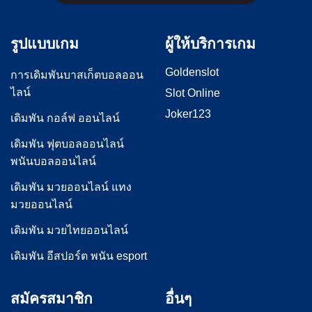
รูปแบบเกม
ผู้ให้บริการเกม
Goldenslot
การเดิมพันบาสเก็ตบอลออน
ไลน์
Slot Online
Joker123
เดิมพัน กอล์ฟ ออนไลน์
เดิมพัน ฟุตบอลออนไลน์
พนันบอลออนไลน์
เดิมพัน มวยออนไลน์ แทง
มวยออนไลน์
เดิมพัน มวยไทยออนไลน์
เดิมพัน อีสปอร์ต พนัน esport
สมัครสมาชิก
อื่นๆ