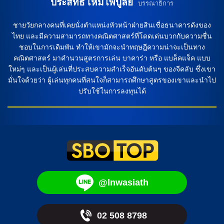
ประสิทธิ์ เหมไพบูลย์
บรรณาธิการ
ชายวัยกลางคนที่เคยนั่งตำแหน่งหัวหน้าฝ่ายสินเชื่อธนาคารดังของ
ไทย และมีความสามารถทางคณิตศาสตร์ที่โดดเด่นบวกกับความชื่น
ชอบในการเดิมพัน ทำให้เขามักจะนำทฤษฎีความน่าจะเป็นทาง
คณิตศาสตร์ มาคำนวนสูตรการเล่น บาคาร่า หรือ แบล็คแจ็ค แบบ
ใหม่ๆ และเป็นผู้เล่นที่ประสบความสำเร็จอันดับต้นๆ ของจีคลับ ซึ่งเขา
มั่นใจด้วยว่า ผู้เล่นทุกคนที่สนใจก็สามารถศึกษาสูตรของเขาและนำไป
ปรับใช้ในการลงทุนได้
@lnwasiath
02 508 8798