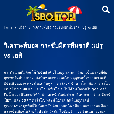
Home
/
บล็อก
/
วิเคราะห์บอล กระชับมิตรทีมชาติ :เปรู vs เฮติ
วิเคราะห์บอล กระชับมิตรทีมชาติ :เปรู
vs เฮติ
การทำนายทีมที่จะได้รับชัยสำคัญในฤดูกาลหน้าเริ่มต้นขึ้นมาพอดีกับ
ฤดูกาลใหม่ของการแข่งขันฟุตบอลระดับโลก ฤดูกาลนี้เหล่านักเตะที่
มีชื่อเสียงอย่าง หลุยส์ แอดวินคูล่า, คาร์ลอส ซัมบราโน่, มิเกล เทราโก้,
เรนาโต้ ทาเปีย และ เปาโล เกร์เรโร่ จะไม่ได้รับโอกาสในชุดสเตอร์
ทีมนี้ แต่จะมีโอกาสให้กับนักเตะหน้าใหม่อย่างเปโดร กาเยเซ่, โยชิมาร์
โยตุน และ อังเดร คาร์ริโญ่ ที่จะมีโอกาสเด่นในฤดูกาลนี้
คุณภาพของชุดทีมนี้ไม่น้อยหลังเล็กเล็กนัก โดยมีนักเตะหลายคนที่เคย
สร้างชื่อเสียงในลีกยุโรป เช่น วิลสัน ไอซิดอร์, ฌอง-ริชเนอร์ เบลเลก