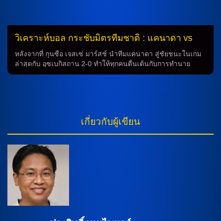
วิกเตอร์ ยูคาโนวิช และ อันเดรย์ คอสติช ออกสตาร์ทเป็นคู่
ประสานแดนหน้า ผู้เล่นสำคัญที่ไม่ผ่านการคัดเลือกในทีมเริ่มต้น
ทีมมอนเตเนโกรก็ต้องยอมรับว่า มีการพลาดใช้งาน สเตวาน […]
วิเคราะห์บอล กระชับมิตรทีมชาติ : แคนาดา vs
ไอร์แลนด์
หลังจากที่ กุนซือ เจสเซ่ มาร์สช์ นำทีมแคนาดา สู่ชัยชนะในเกม
ล่าสุดกับ อุซเบกิสถาน 2-0 ทำให้ทุกคนตื่นเต้นกับการทำนาย
สำหรับเกมถัดไปของทีมชาติไทย กับการทำนายบอล ทีมที่กำลัง
เตรียมตัวอย่างดีและมีสภาพจิตใจดีจากการชนะล่าสุด จะต้องพบ
กับคู่แข่งที่เชื่อว่าจะเป็นเกมที่ท้าทายมากที่สุดในทวีปอเมริกาเหนือ
กุนซือ มาร์สช์ และแผนการสำหรับเกม กุนซือ เจสเซ่ มาร์สช์ จะ
นำทีมแข่งขันด้วยระบบ 4-4-2 โดยมี สเตฟาน ยูสตากีโอ้ กัล อิส
เกี่ยวกับผู้เขียน
มาแอล โกเน่ จะคอยควบคุมกลางสนาม ณ ขณะที่ โจนาธาน ดา
วิด และ ไคล์ ลาริน จะเป็นตัวแทนในการโจมตีในเกมนี้ ระบบทีม
(4-4-2) มักซิม เกรโป – อลิสแตร์ จอห์นสตัน, มอยเซ่ บอมบิโต้,
เดเร็ค คอร์เนลิอุส, ริชี่ ลาร์เยีย – ทาจอน บูชาแนน, สเตฟาน ยูส
ตากีโอ้, อิสมาแอล โกเน่, […]