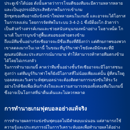
ประตูเข้าได้บ่อย ดังนั้นคาดว่าการโจมตีของทีมจะมีความหลากหลาย
และเป็นอุปกรณ์มีประสิทธิภาพในการเข้าเกม
อีกชุดของทีมอาจมีแข้งหน้าใหม่หลายคนในเกมนี้ และอาจจะได้โอกาส
ในการลงเล่น โดยการจัดทัพในระบบ 3-4-2-1 ซึ่งมีด็องโก อัวตาร่า
เป็นตัวสร้างสรรค์เกมและช่วยสนับสนุนกองหน้าอย่าง โมฮาเหม็ด โก
นาเต้ ในการบุกเข้าสู่พื้นเสมอของฝ่ายตรงข้าม
ถึงแม้ทีมชั้นอย่างรัสเซียอาจจะมีชื่อเสียงที่ดียิ่งกว่า แต่ศักยภาพของพวก
เขาลดลงมากในเวลานี้ ในขณะที่บูร์กินาฟาโซยังคงมีนักเตะที่มี
คุณสมบัติและประสบการณ์มากมาย ทำให้สามารถท้าทายทีมตรงข้าม
ได้โดยไม่เกรงกลัว
ในการทำนายเกมนี้ คาดว่าทีมชั้นอย่างชั้นรัสเซียอาจจะมีโอกาสชนะ
สูงกว่า แต่ทีมบูร์กินาฟาโซก็ยังมีโอกาสที่ไม่น้อยเพียงแค่นั้น ผู้ที่สนใจดู
บอลสดและวิเคราะห์ฟุตบอลน่าจะต้องติดตามการแข่งขันให้ระวัง
อย่างใกล้ชิดเพื่อเห็นกำลังใจและความสามารถของทั้งสองทีมในเกมนี้
ซึ่งอาจเป็นโอกาสที่น่าตื่นเต้นและไม่ควรพลาด
การทำนายเกมฟุตบอลอย่างแท้จริง
การทำนายผลการแข่งขันฟุตบอลไม่มีคำตอบแน่นอน แต่สามารถใช้
ความรู้และประสบการณ์ในการวิเคราะห์บอลเพื่อทำนายผลได้อย่าง