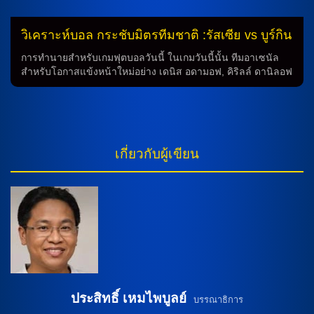
วิเคราะห์บอล กระชับมิตรทีมชาติ :รัสเซีย vs บูร์กิน
าฟาโซ
การทำนายสำหรับเกมฟุตบอลวันนี้ ในเกมวันนี้นั้น ทีมอาเซนัล
สำหรับโอกาสแข้งหน้าใหม่อย่าง เดนิส อดามอฟ, คิริลล์ ดานิลอฟ
และ อามีร์ อิบรากิมอฟ จะได้รับโอกาสในการลงเล่น เพื่อ
สนับสนุนกองหน้าตัวเป้าอย่าง โมฮาเหม็ด โกนาเต้ ในเกมนี้ ทีม
มัชซิตี้ ซึ่งมีเมคซิม กลูเชนคอฟ เป็นหนึ่งในนักฟุตบอลที่มีสกอร์
สูงสุด จะเห็นเป็นสัดส่วนในการทำนายเกมนี้ การจัดทัพของทีม
ทีมอาเซนัลจะใช้ระบบ 4-3-3 ในเกมนี้ โดยแนวรุกพร้อมวาง อี
เกี่ยวกับผู้เขียน
วาน ออบยาคอฟ, อีวาน เซอร์เกเยฟ และ มัคซิม กลูเชนคอฟ จะ
เป็นตัวนำทีมลงสู่ศึก จากด้านอีกฝั่ง ทีมมัชซิตี้จะใช้ระบบ 3-4-2-1
โดยตำแหน่งแนวรุกจะมีด็องโก อัวตาร่า เป็นตัวสร้างความแตก
ต่างและปั้นเกมให้กับทีม การทำนายผลการแข่งขัน จากการ
ทำนายฟุตบอล สามารถเห็นว่าทั้งทีมอาเซนัลและทีมมัชซิตี้เป็น
ทีมที่มีคุณภาพและสามารถสร้างสรรค์เกมได้อย่างมีประสิทธิภาพ
โดยเมื่อพิจารณาจากความแข็งแกร่งและประสิทธิภาพของทั้งสอง
ทีม การทำนายคือมีโอกาสที่ทั้งสองทีมจะแข่งขันอย่างเข้มข้นและ
รุนแรง แต่จากความเป็นจริงในการแข่งขัน ผลลัพธ์สามารถ
ทำนายได้โดยง่ายด้วยการดูบอลสด และวิเคราะห์บอล อีกทั้งยัง
สามารถติดตามวิเคราะห์ฟุตบอลต่างๆ ในช่องทางออนไลน์ สรุป
ประสิทธิ์ เหมไพบูลย์
บรรณาธิการ
ได้ว่า การทำนายผลการแข่งขันนั้นเป็นสิ่งที่น่าตื่นเต้นและน่า