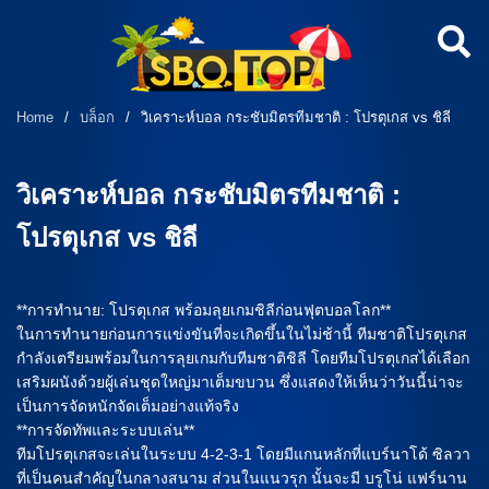
Home
/
บล็อก
/
วิเคราะห์บอล กระชับมิตรทีมชาติ : โปรตุเกส vs ชิลี
วิเคราะห์บอล กระชับมิตรทีมชาติ :
โปรตุเกส vs ชิลี
**การทำนาย: โปรตุเกส พร้อมลุยเกมชิลีก่อนฟุตบอลโลก**
ในการทำนายก่อนการแข่งขันที่จะเกิดขึ้นในไม่ช้านี้ ทีมชาติโปรตุเกส
กำลังเตรียมพร้อมในการลุยเกมกับทีมชาติชิลี โดยทีมโปรตุเกสได้เลือก
เสริมผนังด้วยผู้เล่นชุดใหญ่มาเต็มขบวน ซึ่งแสดงให้เห็นว่าวันนี้น่าจะ
เป็นการจัดหนักจัดเต็มอย่างแท้จริง
**การจัดทัพและระบบเล่น**
ทีมโปรตุเกสจะเล่นในระบบ 4-2-3-1 โดยมีแกนหลักที่แบร์นาโด้ ซิลวา
ที่เป็นคนสำคัญในกลางสนาม ส่วนในแนวรุก นั้นจะมี บรูโน่ แฟร์นาน