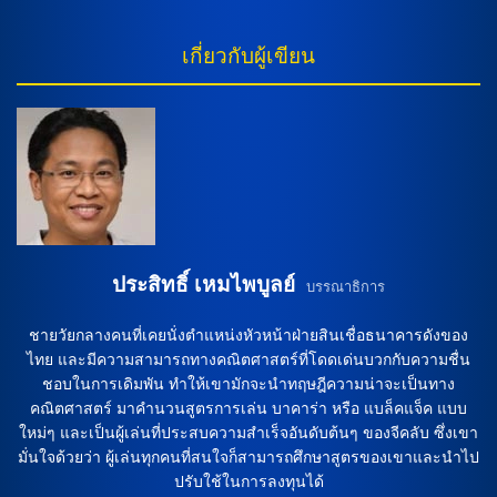
อย่างเปโดร กาเยเซ่, โยชิมาร์ โยตุน และ อังเดร คาร์ริโญ่ ที่จะมี
โอกาสเด่นในฤดูกาลนี้ คุณภาพของชุดทีมนี้ไม่น้อยหลังเล็กเล็กนัก
เกี่ยวกับผู้เขียน
โดยมีนักเตะหลายคนที่เคยสร้างชื่อเสียงในลีกยุโรป เช่น วิลสัน
ไอซิดอร์, ฌอง-ริชเนอร์ เบลเลการ์, คาร์เลนส์ อาร์คุส รวมไปถึง
กัปตันทีม จอห์นนี่ พลาซิเด้ ที่จะมีบทบาทสำคัญในการนำทีมเข้าสู่
ชัยชนะในฤดูกาลนี้ วิเคราะห์บอลต่างๆ ก็เห็นว่าทีมนี้จะมีโอกาส
ในการเข้าสู่สนามประจำการในสนามทั้งหมด และจะมีการ
แข่งขันอย่างดุเดือดในทุกการแข่งขัน แฟนๆ ดูบอลสดก็คงไม่ควร
พลาดการติดตามฤดูกาลนี้เพราะความน่าสนใจและความ
สนุกสนานที่จะเกิดขึ้นในสนาม ทำนายว่าทีมนี้จะเป็นหนึ่งในทีมที่
น่าสนใจที่สุดในฤดูกาลนี้ และมีโอกาสที่จะได้ผลงานที่น่าประทับ
ใจในการแข่งขันฟุตบอลระดับโลก นับว่าการทำนายทีมนี้เป็นสิ่ง
ที่น่าตื่นเต้นและน่าติดตามอย่างแน่นอน สำหรับแฟนๆ วิเคราะห์
ประสิทธิ์ เหมไพบูลย์
บรรณาธิการ
ฟุตบอลที่สนใจ อย่าลืมติดตามทีมนี้ในฤดูกาลนี้ เพราะจะมีการ
แข่งขันแบบไม่เหมือนใครที่จะเต็มไปด้วยความสนุกสนานและ
ชายวัยกลางคนที่เคยนั่งตำแหน่งหัวหน้าฝ่ายสินเชื่อธนาคารดังของ
ความสนุกสนานที่ไม่มีที่สิ้นสุด การทำนายทีมที่มีโอกาสสำคัญใน
ไทย และมีความสามารถทางคณิตศาสตร์ที่โดดเด่นบวกกับความชื่น
ฤดูกาลถัดไป เมื่อเรามองไปที่ฤดูกาลฟุตบอลที่น่าตื่นเต้นของการ
ชอบในการเดิมพัน ทำให้เขามักจะนำทฤษฎีความน่าจะเป็นทาง
แข่งขันระดับโลก ทีมที่มีโอกาสสำคัญในปีนี้จะเป็นทีมที่มีความ
คณิตศาสตร์ มาคำนวนสูตรการเล่น บาคาร่า หรือ แบล็คแจ็ค แบบ
สามารถทั้งในการโจมตีและป้องกันอย่างดีที่สุด นอกจากนี้ ความ
ใหม่ๆ และเป็นผู้เล่นที่ประสบความสำเร็จอันดับต้นๆ ของจีคลับ ซึ่งเขา
สมดุลของทีมที่สามารถรวมกลุ่มนักเตะที่มีคุณภาพและ
มั่นใจด้วยว่า ผู้เล่นทุกคนที่สนใจก็สามารถศึกษาสูตรของเขาและนำไป
ประสบการณ์มากมายจะเป็นปัจจัยสำคัญในการทำนายว่าทีมใด
จะเป็นตัวแทนที่มั่นคงในฤดูกาลนี้ การวิเคราะห์บอลที่ดีนั้นไม่
ปรับใช้ในการลงทุนได้