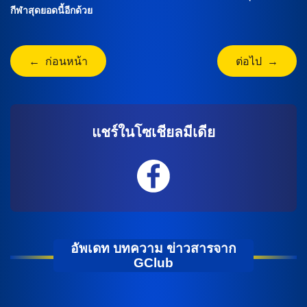
กีฬาสุดยอดนี้อีกด้วย
← ก่อนหน้า
ต่อไป →
แชร์ในโซเชียลมีเดีย
อัพเดท บทความ ข่าวสารจาก
GClub