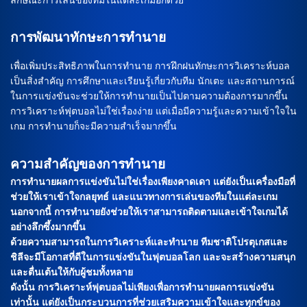
การพัฒนาทักษะการทำนาย
เพื่อเพิ่มประสิทธิภาพในการทำนาย การฝึกฝนทักษะการวิเคราะห์บอล
เป็นสิ่งสำคัญ การศึกษาและเรียนรู้เกี่ยวกับทีม นักเตะ และสถานการณ์
ในการแข่งขันจะช่วยให้การทำนายเป็นไปตามความต้องการมากขึ้น
การวิเคราะห์ฟุตบอลไม่ใช่เรื่องง่าย แต่เมื่อมีความรู้และความเข้าใจใน
เกม การทำนายก็จะมีความสำเร็จมากขึ้น
ความสำคัญของการทำนาย
การทำนายผลการแข่งขันไม่ใช่เรื่องเพียงคาดเดา แต่ยังเป็นเครื่องมือที่
ช่วยให้เราเข้าใจกลยุทธ์ และแนวทางการเล่นของทีมในแต่ละเกม
นอกจากนี้ การทำนายยังช่วยให้เราสามารถติดตามและเข้าใจเกมได้
อย่างลึกซึ้งมากขึ้น
ด้วยความสามารถในการวิเคราะห์และทำนาย ทีมชาติโปรตุเกสและ
ชิลีจะมีโอกาสที่ดีในการแข่งขันในฟุตบอลโลก และจะสร้างความสนุก
และตื่นเต้นให้กับผู้ชมทั้งหลาย
ดังนั้น การวิเคราะห์ฟุตบอลไม่เพียงเพื่อการทำนายผลการแข่งขัน
เท่านั้น แต่ยังเป็นกระบวนการที่ช่วยเสริมความเข้าใจและทุกข์ของ