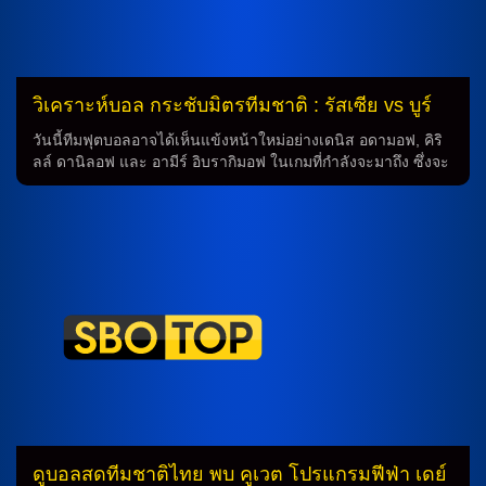
ตั้งแต่ต้นเกม เพื่อสร้างความสมดุลในทุกๆ ด้านของสนาม
วิเคราะห์ฟุตบอล นอกจากนี้ การวิเคราะห์ฟุตบอลในเกมนี้ยังระบุ
ว่าทั้งสองทีมมีโอกาสที่เท่าเทียมในการชนะเกม โดยทีม อียิปต์
อาจมีความไว้วางใจมากขึ้นหลังจากชนะเกมที่ผ่านมา ในขณะที่
ทีม […]
วิเคราะห์บอล กระชับมิตรทีมชาติ : รัสเซีย vs บูร์
กินาฟาโซ
วันนี้ทีมฟุตบอลอาจได้เห็นแข้งหน้าใหม่อย่างเดนิส อดามอฟ, คิริ
ลล์ ดานิลอฟ และ อามีร์ อิบรากิมอฟ ในเกมที่กำลังจะมาถึง ซึ่งจะ
เป็นโอกาสที่น่าตื่นเต้นสำหรับแฟนๆ ทีมต่างๆ ที่ติดตามการ
แข่งขันอย่างใกล้ชิด สำหรับทีมเชลซี นักเตะเช่น มัตเวย์ ซาโฟน
อฟ จะไม่ได้รับโอกาสในเกมนี้เนื่องจากได้พักหลังลงเล่นในเกม
แชมเปี้ยนส์ลีก ในการจัดทัพของทีมในเกมนี้เชลซีจะใช้ระบบ 4-
3-3 โดยมีเดิน ออบยาคอฟ, เซอร์เกเยฟ และ กลูเชนคอฟ ซึ่งเป็น
นักเตะที่มีศักยภาพในการทำประตูเข้าได้บ่อย ดังนั้นคาดว่าการ
โจมตีของทีมจะมีความหลากหลายและเป็นอุปกรณ์มีประสิทธิภาพ
ในการเข้าเกม อีกชุดของทีมอาจมีแข้งหน้าใหม่หลายคนในเกมนี้
และอาจจะได้โอกาสในการลงเล่น โดยการจัดทัพในระบบ 3-4-2-
1 ซึ่งมีด็องโก อัวตาร่า เป็นตัวสร้างสรรค์เกมและช่วยสนับสนุน
กองหน้าอย่าง โมฮาเหม็ด โกนาเต้ ในการบุกเข้าสู่พื้นเสมอของ
ฝ่ายตรงข้าม ถึงแม้ทีมชั้นอย่างรัสเซียอาจจะมีชื่อเสียงที่ดียิ่งกว่า
แต่ศักยภาพของพวกเขาลดลงมากในเวลานี้ ในขณะที่บูร์กินาฟา
โซยังคงมีนักเตะที่มีคุณสมบัติและประสบการณ์มากมาย ทำให้
ดูบอลสดทีมชาติไทย พบ คูเวต โปรแกรมฟีฟ่า เดย์