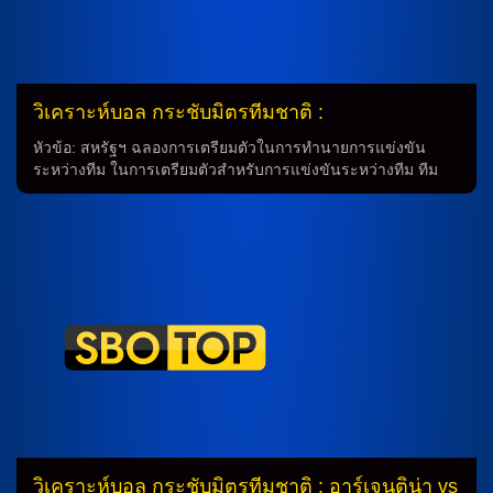
เคน, และ ดิเอโก้ มอร์เรรา จะเป็นแนวรุกหลัก โดยมี โรเมลู ลูกา
กู เป็นหน้าเป้า การเตรียมตัวของทีม การเตรียมตัวของทีมเป็นสิ่ง
สำคัญในการแข่งขัน ฮันนิบาล เมจบรี จะต้องรอการตรวจสอบว่า
สามารถเข้าสู่สนามได้หรือไม่ แต่ดูได้แล้วว่าอาจจะต้องให้เวลา
พักให้ผู้เล่น […]
วิเคราะห์บอล กระชับมิตรทีมชาติ :
สหรัฐอเมริกา vs เยอรมัน
หัวข้อ: สหรัฐฯ ฉลองการเตรียมตัวในการทำนายการแข่งขัน
ระหว่างทีม ในการเตรียมตัวสำหรับการแข่งขันระหว่างทีม ทีม
ชาติสหรัฐฯกำลังเตรียมตัวให้พร้อมที่สุดก่อนการพบกับทีมชาติ
เยอรมัน ซึ่งเป็นเจ้าภาพของเกมนี้ โดยการทำนายว่าทีมชาติ
สหรัฐฯจะใช้ระบบ 4-2-3-1 ในการจัดทัพ เพื่อตอบโจทย์การ
แข่งขันอย่างเต็มที่ หลักของทีมพร้อมที่จะต่อสู้ในเกมนี้คาดว่าจะ
เป็น คริสเตียน โรลดาน, จานลูก้า บูซิโอ และ แบรนดอน์ วาซ
เกซ ที่จะนำทีมสู่ความสำเร็จ โดยมีเจ้ด โคเวลล์ อยู่ที่ด้านหน้า
ของทีม ในขณะเดียวกัน ทีมชาติเยอรมันก็ไม่ได้มีช่วงเวลาสบาย
เท่านั้น เพราะมีผู้บาดเจ็บค่อนข้างมาก ทำให้ทีมจะต้องปรับเปลี่ยน
แผนการเล่นบ้าง โดยการพบกับทีมชาติสหรัฐฯโดยใช้ระบบ 4-2-
3-1 ร่วมกับยามาล มูเซียล่า นำทีมสู่การโจมตีอย่างเต็มที่ นอกจาก
นี้ ทีมชาติเยอรมันยังมีนักเตะระดับโลกอย่างเลออน โกเรตซ์ก้า
และ อังเจโล่ สติลเลอร์ที่จะเป็นประตูหลักของทีม และยังมีนักเตะ
ที่มีความสามารถเหนือธรรมดาอย่าง ยามาล มูเซียล่า ที่จะช่วย
เสริมทีมให้มีสมรรถนะที่ดีกว่า ด้วยการทำนายนี้ทำให้เรามั่นใจได้
วิเคราะห์บอล กระชับมิตรทีมชาติ : อาร์เจนติน่า vs