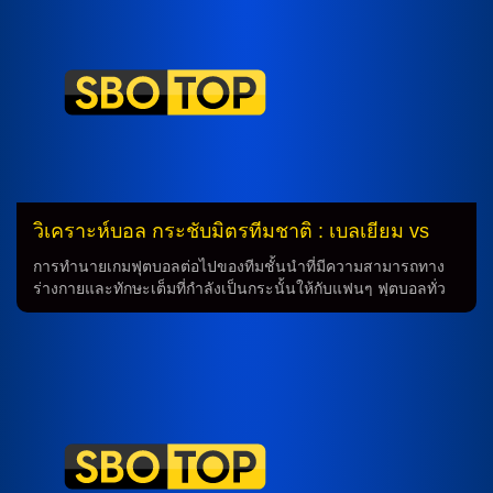
ทัวร์นาเม้นต์จะเริ่ม โดยทีมอาจมีการปรับตัวมากมายในระหว่าง
เกม การทำนายการเล่นของทีม ทีมอาจใช้ระบบการเล่น 4-2-3-1
และคาดว่าจะเห็น แอนโธนี่ กอร์ดอน ออกสตาร์ทแนวรุก โดยมี
โอลลี่ วัตกิ้นส์ ยืนแดนหน้าตั้งแต่ต้นเกม ทีมอังกฤษ (4-2-3-1) :
จอร์แดน พิคฟอร์ด – ติโน่ ลิฟราเมนโต้, เอซรี่ คอนซ่า, มาร์ก
เกอี, นิโก้ โอเรลลี่ – ดีแคลน ไรซ์, ค๊อบบี้ ไมนู – บูกาโย่ ซาก้า,
จู๊ด […]
วิเคราะห์บอล กระชับมิตรทีมชาติ : เบลเยียม vs
ตูนิเซีย
การทำนายเกมฟุตบอลต่อไปของทีมชั้นนำที่มีความสามารถทาง
ร่างกายและทักษะเต็มที่กำลังเป็นกระนั้นให้กับแฟนๆ ฟุตบอลทั่ว
โลก การกำหนดทีมที่จะเข้าสู่สนามในวันนี้ไม่มีปัญหาใด ๆ จาก
เกมที่ผ่านมา และคาดการณ์ว่าการแข่งขันนี้อาจจะมีการโรเตชั่
นของนักเตะหลายคน การจัดทัพและระบบการเล่น ในการจัดทัพ
ในระบบ 4-2-3-1 ทีมจะมีแกนหลักที่ควบคุมเกมอย่างมี
ประสิทธิภาพ โดยมี อักเซล วิตเซล ในบทบาทนั้น ส่วนแนวรุกมี
ฮานส์ วานาเคน และ คอยปั้นเกมให้กับทีม โดยมี โรเมลู ลูกากู
เป็นหน้าเป้า ระบบการเล่น (4-2-3-1) ในตำแหน่งนี้ เซนเน่ ลัม
เมนส์ จะเป็นผู้เปิดเกมในประตู และ อักเซล วิตเซล และ นิโคลัส
ราสกิน จะควบคุมแกนกลาง ส่วน โดดี้ ลูเกบากิโอ, ฮานส์ วานา