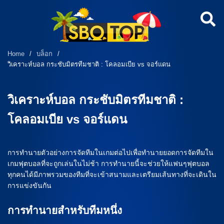
Home
/
บล็อก
/
วิเคราะห์บอล กระชับมิตรทีมชาติ : โคลอมเบีย vs จอร์แดน
วิเคราะห์บอล กระชับมิตรทีมชาติ :
โคลอมเบีย vs จอร์แดน
การทำนายตัวอย่างการจัดทีมในเกมต่อไปเพื่อทำนายยอดการจัดทีมใน
เกมฟุตบอลที่จะถูกเล่นในไม่ช้า การทำนายนี้จะช่วยให้แฟนๆฟุตบอล
ทุกคนได้มีภาพรวมของทีมที่จะเข้าสนามและเตรียมเส้นทางที่จะเดินใน
การแข่งขันกัน
การทำนายสำหรับทีมหนึ่ง