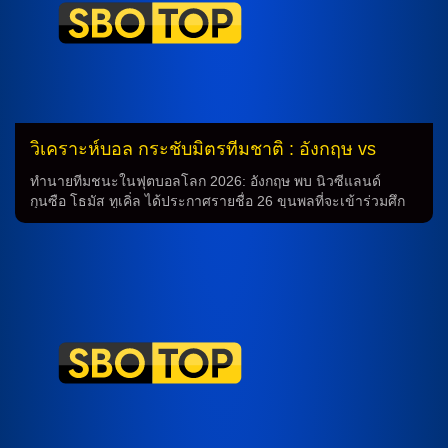
ใหม่ๆ โดยวางระบบ 4-3-3 และให้ อัลเบิร์ต กรอนเบค, ราสมุส ฮอ
ยลุนด์ และ กุสตาฟ อิซัคเซ่น เป็นสามประสานแดนหน้า รายชื่อ
นักเตะที่คาดว่าจะเข้าเล่นในเกมถัดไป ในระบบ 4-3-3 ของทีมจะ
มี มัดส์ เฮอร์มานเซ่น อเล็กซานเดอร์ บาห์, โยอาคิม อันเดอร์เซ่น,
ยานนิค เวสเตอร์การ์ด, โยอาคิม เมห์เล่ และ มอร์เท่น ฮุลมานด์,
ปิแอร์-เอมิล ฮอยเบิร์ก, คริสเตียน อีริคเซ่น อัลเบิร์ต […]
วิเคราะห์บอล กระชับมิตรทีมชาติ : อังกฤษ vs
นิวซีแลนด์
ทำนายทีมชนะในฟุตบอลโลก 2026: อังกฤษ พบ นิวซีแลนด์
กุนซือ โธมัส ทูเคิ่ล ได้ประกาศรายชื่อ 26 ขุนพลที่จะเข้าร่วมศึก
ฟุตบอลโลก 2026 ซึ่งมีเหล่านักเตะดาวระดับโลกอย่างฟิล โฟ
เดน, โคล พาลเมอร์ และ แฮร์รี่ แม็กไกวร์ติดอยู่ในรายชื่อ แต่
สถานการณ์อาจมีการเปลี่ยนแปลงหากมีการบาดเจ็บเข้ามาก่อน
ทัวร์นาเม้นต์จะเริ่ม โดยทีมอาจมีการปรับตัวมากมายในระหว่าง
เกม การทำนายการเล่นของทีม ทีมอาจใช้ระบบการเล่น 4-2-3-1
และคาดว่าจะเห็น แอนโธนี่ กอร์ดอน ออกสตาร์ทแนวรุก โดยมี
โอลลี่ วัตกิ้นส์ ยืนแดนหน้าตั้งแต่ต้นเกม ทีมอังกฤษ (4-2-3-1) :
จอร์แดน พิคฟอร์ด – ติโน่ ลิฟราเมนโต้, เอซรี่ คอนซ่า, มาร์ก
เกอี, นิโก้ โอเรลลี่ – ดีแคลน ไรซ์, ค๊อบบี้ ไมนู – บูกาโย่ ซาก้า,
จู๊ด […]