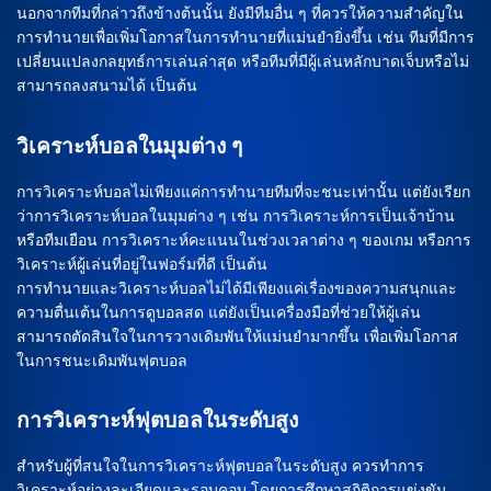
นอกจากทีมที่กล่าวถึงข้างต้นนั้น ยังมีทีมอื่น ๆ ที่ควรให้ความสำคัญใน
การทำนายเพื่อเพิ่มโอกาสในการทำนายที่แม่นยำยิ่งขึ้น เช่น ทีมที่มีการ
เปลี่ยนแปลงกลยุทธ์การเล่นล่าสุด หรือทีมที่มีผู้เล่นหลักบาดเจ็บหรือไม่
สามารถลงสนามได้ เป็นต้น
วิเคราะห์บอลในมุมต่าง ๆ
การวิเคราะห์บอลไม่เพียงแค่การทำนายทีมที่จะชนะเท่านั้น แต่ยังเรียก
ว่าการวิเคราะห์บอลในมุมต่าง ๆ เช่น การวิเคราะห์การเป็นเจ้าบ้าน
หรือทีมเยือน การวิเคราะห์คะแนนในช่วงเวลาต่าง ๆ ของเกม หรือการ
วิเคราะห์ผู้เล่นที่อยู่ในฟอร์มที่ดี เป็นต้น
การทำนายและวิเคราะห์บอลไม่ได้มีเพียงแค่เรื่องของความสนุกและ
ความตื่นเต้นในการดูบอลสด แต่ยังเป็นเครื่องมือที่ช่วยให้ผู้เล่น
สามารถตัดสินใจในการวางเดิมพันให้แม่นยำมากขึ้น เพื่อเพิ่มโอกาส
ในการชนะเดิมพันฟุตบอล
การวิเคราะห์ฟุตบอลในระดับสูง
สำหรับผู้ที่สนใจในการวิเคราะห์ฟุตบอลในระดับสูง ควรทำการ
วิเคราะห์อย่างละเอียดและรอบคอบ โดยการศึกษาสถิติการแข่งขัน