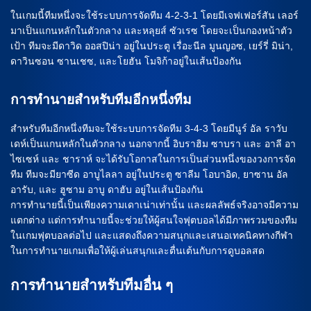
ในเกมนี้ทีมหนึ่งจะใช้ระบบการจัดทีม 4-2-3-1 โดยมีเจฟเฟอร์สัน เลอร์
มาเป็นแกนหลักในตัวกลาง และหลุยส์ ซัวเรซ โดยจะเป็นกองหน้าตัว
เป้า ทีมจะมีดาวิด ออสปิน่า อยู่ในประตู เรื่อะนีล มูนญอซ, เยร์รี่ มิน่า,
ดาวินซอน ซานเชซ, และโยฮัน โมจิก้าอยู่ในเส้นป้องกัน
การทำนายสำหรับทีมอีกหนึ่งทีม
สำหรับทีมอีกหนึ่งทีมจะใช้ระบบการจัดทีม 3-4-3 โดยมีนูร์ อัล ราวับ
เดห์เป็นแกนหลักในตัวกลาง นอกจากนี้ อิบราฮิม ซาบรา และ อาลี อา
ไซเซห์ และ ชาราห์ จะได้รับโอกาสในการเป็นส่วนหนึ่งของวงการจัด
ทีม ทีมจะมียาซีด อาบูไลลา อยู่ในประตู ซาลีม โอบาอิด, ยาซาน อัล
อารับ, และ ฮูซาม อาบู ดาฮับ อยู่ในเส้นป้องกัน
การทำนายนี้เป็นเพียงความเดาเน่าเท่านั้น และผลลัพธ์จริงอาจมีความ
แตกต่าง แต่การทำนายนี้จะช่วยให้ผู้สนใจฟุตบอลได้มีภาพรวมของทีม
ในเกมฟุตบอลต่อไป และแสดงถึงความสนุกและเสนอเทคนิคทางกีฬา
ในการทำนายเกมเพื่อให้ผู้เล่นสนุกและตื่นเต้นกับการดูบอลสด
การทำนายสำหรับทีมอื่น ๆ