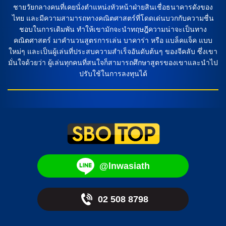
ชายวัยกลางคนที่เคยนั่งตำแหน่งหัวหน้าฝ่ายสินเชื่อธนาคารดังของ
ไทย และมีความสามารถทางคณิตศาสตร์ที่โดดเด่นบวกกับความชื่น
ชอบในการเดิมพัน ทำให้เขามักจะนำทฤษฎีความน่าจะเป็นทาง
คณิตศาสตร์ มาคำนวนสูตรการเล่น บาคาร่า หรือ แบล็คแจ็ค แบบ
ใหม่ๆ และเป็นผู้เล่นที่ประสบความสำเร็จอันดับต้นๆ ของจีคลับ ซึ่งเขา
มั่นใจด้วยว่า ผู้เล่นทุกคนที่สนใจก็สามารถศึกษาสูตรของเขาและนำไป
ปรับใช้ในการลงทุนได้
@lnwasiath
02 508 8798