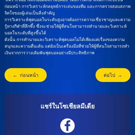
ก่อนหน้า การวิเคราะห์กลยุทธ์การเล่นของทีม และการตรวจสอบสภาพ
จิตใจของผู้เล่นเป็นสิ่งสำคัญ
การวิเคราะห์ฟุตบอลในระดับสูงอาจต้องการความเชี่ยวชาญและความ
รู้ทางกีฬาที่ลึกซึ้ง ซึ่งจะช่วยให้ผู้ที่สนใจสามารถทำนายและวิเคราะห์
บอลในระดับที่สูงขึ้นได้
ดังนั้น การทำนายและวิเคราะห์ฟุตบอลไม่ได้เพียงแค่เรื่องของความ
สนุกและความตื่นเต้น แต่ยังเป็นเครื่องมือที่ช่วยให้ผู้ที่สนใจสามารถทำ
เงินจากการวางเดิมพันฟุตบอลอย่างมีประสิทธิภาพ
← ก่อนหน้า
ต่อไป →
แชร์ในโซเชียลมีเดีย