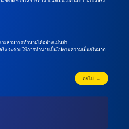
จน ซึ่งจะช่วยให้การทำนายผลเป็นไปตามความเป็นจริง
ำนายสามารถทำนายได้อย่างแม่นยำ
ท้จริง จะช่วยให้การทำนายเป็นไปตามความเป็นจริงมาก
ต่อไป →