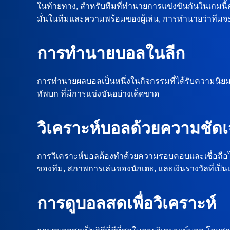
ในท้ายทาง, สำหรับทีมที่ทำนายการแข่งขันกันในเกมนี้คงเป
มั่นในทีมและความพร้อมของผู้เล่น, การทำนายว่าทีมจะสา
การทำนายบอลในลีก
การทำนายผลบอลเป็นหนึ่งในกิจกรรมที่ได้รับความนิยมอ
ทัพบก ที่มีการแข่งขันอย่างเด็ดขาด
วิเคราะห์บอลด้วยความชัด
การวิเคราะห์บอลต้องทำด้วยความรอบคอบและเชื่อถือได
ของทีม, สภาพการเล่นของนักเตะ, และเงินรางวัลที่เป็น
การดูบอลสดเพื่อวิเคราะห์