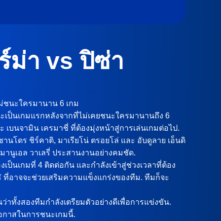
์ม่า vs ปิซ่า
ี้ไม่ชนะใครมานาน 6 เกม
ยชนะเป็นเกมแรกหลังจากที่ไม่เคยชนะใครมานานถึง 6
จามิน เครมาชี่ ที่ต้องมุ่งหน้าสู่การเล่นเกมต่อไป.
านโดร ชิร์คาติ, มาเรียโน่ ตรอยโล่ และ อับดูลาย เอ็นดิ
เอ็มมานูเอล วาเลรี่ ประสานงานอย่างคมชัด.
็นเกมที่ 4 ติดต่อกัน และกำลังเข้าสู่ช่วงเวลาที่ต้อง
่ ที่อาจจะช่วยเสริมความแข็งแกร่งของทีม. ทีมก็จะ
ว่าทั้งสองทีมกำลังเตรียมตัวอย่างดีเพื่อการแข่งขัน.
ีโอกาสในการชนะเกมนี้.