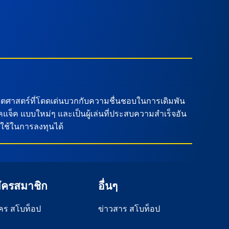
าล
แข่งขันนั้นเป็นสิ่งที่นักวิเคราะห์บอล
ก
และผู้ใช้บอลสนใจอย่างมาก ในนัดที่
จพลาด
35 ของฤดูกาลนี้ “ท็อฟฟี่บลูส์” ที่ตอน
วต
นี้อยู่ในอันดับที่ 8 ของตารางคะแนน
อน
พร้อมที่จะเปิดฮิลล์ดิ๊กคินสัน สเตเดี้ย
ะบบ
ม ที่อยู่ในอันดับที่ 2 และกำลังไล่ล่า
นีล,
แชมป์ “เรือใบสีฟ้า” แมนเชสเตอร์
ิลิ
ซิตี้ ที่อยู่ในอันดับที่ 1 ของตาราง
น
คะแนน การทำนายผลการแข่งขัน
นผู้
จากการดูบอลสด 5 นัดที่ผ่านมาระ
ตศาสตร์ที่โดดเด่นบวกกับความชื่นชอบในการเดิมพัน
มน
หว่างท็อฟฟี่บลูส์ และ เรือใบสีฟ้า
็ค แบบใหม่ๆ และเป็นผู้เล่นที่ประสบความสำเร็จอัน
อย่าง
แมนซิตี้ มีผลการแข่งขันค่อนข้าง
บใช้ในการลงทุนได้
จะ
ใกล้เคียงกัน โดยทีมเหย้าชั้นนำก่อน
ซ, รู
เป็นแมนซิตี้ที่ชนะ 4 นัดและเสมอ 1
ิโอล
นัด ในขณะที่ท็อฟฟี่บลูส์ ได้แพ้ 2 นัด
ีม
และเสมอ 1 นัด นอกจากนี้ ในเกม
การ
เปิดบ้านของท็อฟฟี่บลูส์ในฤดูกาลนี้
 แชร์
ก็ได้เออร์ลิ่่งฮาลันด์ เป็นคนทำประตู
ัครสมาชิก
อื่นๆ
ระสาน
สำหรับทีมเหย้า 2 ประตู ซึ่งเป็นผู้ทำ
เป็น
ประตูสุดเยี่ยมของทีมในฤดูกาลนี้
คร สโบท็อป
ข่าวสาร สโบท็อป
ัง
วิเคราะห์ฟุตบอล คู่แข่งระหว่างท็อฟ
มี
ฟี่บลูส์ และ […]