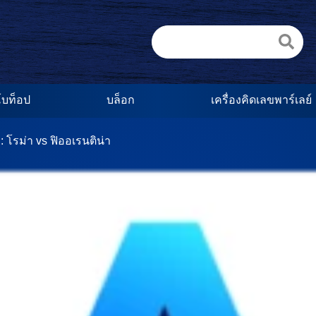
บท็อป
บล็อก
เครื่องคิดเลขพาร์เลย์
 : โรม่า vs ฟิออเรนติน่า