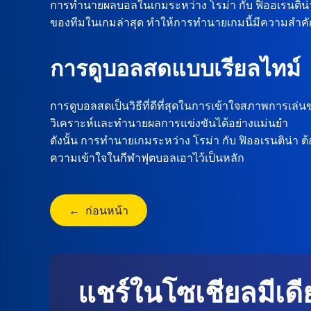
การทำนายผลบอลในเกมระหว่าง โรม่า กับ ฟิออเรนติน่า 
ของทีมในเกมล่าสุด ทำให้การทำนายเกมนี้มีความสำค
การดูบอลสดแบบเรียลไทม์
การดูบอลสดเป็นวิธีที่ดีที่สุดในการเข้าใจสภาพการเ
วิเคราะห์และทำนายผลการแข่งขันได้อย่างแม่นยำ
ดังนั้น การทำนายเกมระหว่าง โรม่า กับ ฟิออเรนติน่
ความเข้าใจในกีฬาฟุตบอลเอาไว้เป็นหลัก
← ก่อนหน้า
แชร์ในโซเชียลมีเดี