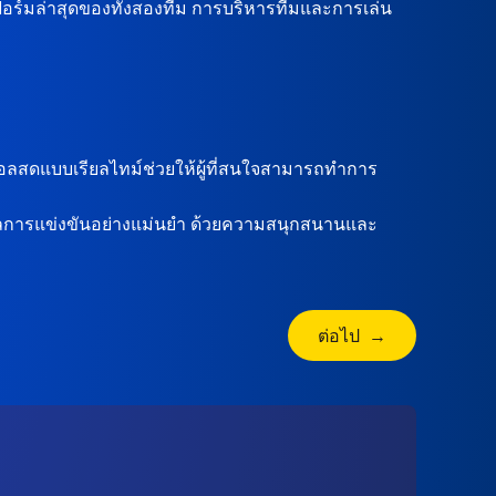
ฟอร์มล่าสุดของทั้งสองทีม การบริหารทีมและการเล่น
อลสดแบบเรียลไทม์ช่วยให้ผู้ที่สนใจสามารถทำการ
ยผลการแข่งขันอย่างแม่นยำ ด้วยความสนุกสนานและ
ต่อไป →