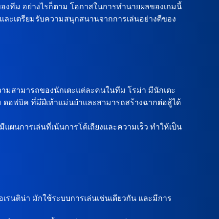
นของทีม อย่างไรก็ตาม โอกาสในการทำนายผลของเกมนี้
เวลา และเตรียมรับความสนุกสนานจากการเล่นอย่างดีของ
คือความสามารถของนักเตะแต่ละคนในทีม โรม่า มีนักเตะ
ดอฟบิค ที่มีฝีเท้าแม่นยำและสามารถสร้างฉากต่อสู้ได้
มีแผนการเล่นที่เน้นการโต้เถียงและความเร็ว ทำให้เป็น
อเรนติน่า มักใช้ระบบการเล่นเช่นเดียวกัน และมีการ