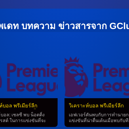
ัพเดท บทความ ข่าวสารจาก GCl
ห์บอล พรีเมียร์ลีก
วิเคราะห์บอล พรีเมียร์ลีก
: เชลซี vs น็อตติ้งแฮม
อังกฤษ : เอฟเวอร์ตัน vs แ
์บอล: เชลซี พบ น็อตติ้ง
เอฟเวอร์ตันพบกับการทำนาย
์
ซิตี้
สต์ ในการแข่งขันที่จะ
แข่งขันที่น่าตื่นเต้นเมื่อพบกับท
ิดในสนามเชลซี ทีมเชลซี
แมนเชสเตอร์ซิตี้ ซึ่งคาดว่าจะเ