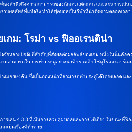
่า จะต้องคำนึงถึงความสามารถของนักเตะแต่ละคน และแผนการเล่
ื่อทราบผลลัพธ์ที่แท้จริง ทำให้ฟุตบอลเป็นกีฬาที่น่าติดตามตลอด
กม: โรม่า vs ฟิออเรนติน่า
ปัจจัยหลายปัจจัยที่สำคัญที่ส่งผลต่อผลลัพธ์ของเกม หนึ่งในนั้น
ีความสามารถในการทำประตูอย่างน่าทึ่ง รวมถึง โชมูโรและอาร์เตม 
อย่างมอยเซ่ คีน ซึ่งเป็นกองหน้าที่สามารถทำประตูได้โดยตลอด และ
บบการเล่น 4-3-3 ที่เน้นการควบคุมบอลและการโต้เถียง ในขณะที่ฟิอ
มเป็นเรื่องที่ท้าทาย