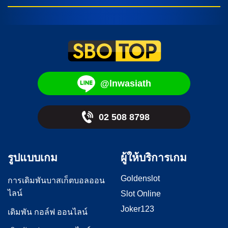
@lnwasiath
02 508 8798
รูปแบบเกม
ผู้ให้บริการเกม
Goldenslot
การเดิมพันบาสเก็ตบอลออน
ไลน์
Slot Online
Joker123
เดิมพัน กอล์ฟ ออนไลน์