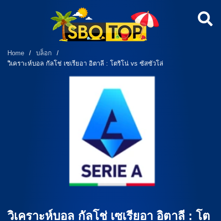
Home
/
บล็อก
/
วิเคราะห์บอล กัลโช่ เซเรียอา อิตาลี : โตริโน่ vs ซัสซัวโล่
วิเคราะห์บอล กัลโช่ เซเรียอา อิตาลี : โต