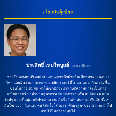
ของทีมในการแข่งขันนี้ **ทีมที่แข่งขัน** ทีมคริสตัล พาเลซ จะใช้
ระบบการเล่น 3-4-3 ในเกมนี้ โดยมีแกนหลักที่ดัม วาร์ตัน และมี
เกี่ยวกับผู้เขียน
ฌอง ฟิลิปป์-มาเตต้า และ อิสไมลาร์ ซาร์ และ เยเรเมี่ ปิโน่ ในฝั่ง
แนวรุก ทีมชัคตาร์ นั้น จะใามระบบการเล่น 4-3-3 โดยมีแกนหลัก
ที่ดมิโทร ครีสกี้ และมี ลาสซิน่า ตราโอเร่ และ เอกีนัลโด้ และ เป
ดรินโญ่ ในฝั่งแนวรุก **การทำนาย** […]
ประสิทธิ์ เหมไพบูลย์
บรรณาธิการ
ชายวัยกลางคนที่เคยนั่งตำแหน่งหัวหน้าฝ่ายสินเชื่อธนาคารดังของ
ไทย และมีความสามารถทางคณิตศาสตร์ที่โดดเด่นบวกกับความชื่น
ชอบในการเดิมพัน ทำให้เขามักจะนำทฤษฎีความน่าจะเป็นทาง
คณิตศาสตร์ มาคำนวนสูตรการเล่น บาคาร่า หรือ แบล็คแจ็ค แบบ
ใหม่ๆ และเป็นผู้เล่นที่ประสบความสำเร็จอันดับต้นๆ ของจีคลับ ซึ่งเขา
มั่นใจด้วยว่า ผู้เล่นทุกคนที่สนใจก็สามารถศึกษาสูตรของเขาและนำไป
ปรับใช้ในการลงทุนได้