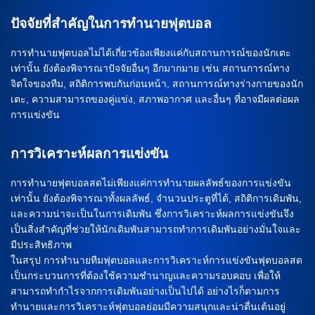
ปัจจัยที่สำคัญในการทำนายฟุตบอล
การทำนายฟุตบอลไม่ได้เกี่ยวข้องเพียงแค่กับสถานการณ์ของนักเตะ
เท่านั้น ยังต้องพิจารณาปัจจัยอื่นๆ อีกมากมาย เช่น สถานการณ์ทาง
จิตใจของทีม, สถิติการพบกันก่อนหน้า, สถานการณ์ทางร่างกายของนัก
เตะ, ความสามารถของคู่แข่ง, สภาพอากาศ และอื่นๆ ที่อาจมีผลต่อผล
การแข่งขัน
การวิเคราะห์ผลการแข่งขัน
การทำนายฟุตบอลสดไม่เพียงแค่การทำนายผลลัพธ์ของการแข่งขัน
เท่านั้น ยังต้องพิจารณาทั้งผลลัพธ์, จำนวนประตูที่ได้, สถิติการเดิมพัน,
และความน่าจะเป็นในการเดิมพัน ซึ่งการวิเคราะห์ผลการแข่งขันจึง
เป็นสิ่งสำคัญที่ช่วยให้นักเดิมพันสามารถทำการเดิมพันอย่างมั่นใจและ
มีประสิทธิภาพ
ในสรุป การทำนายทีมฟุตบอลและการวิเคราะห์การแข่งขันฟุตบอลสด
เป็นกระบวนการที่ต้องใช้ความชำนาญและความรอบคอบ เพื่อให้
สามารถทำกำไรจากการเดิมพันอย่างเป็นไปได้ อย่างไรก็ตามการ
ทำนายและการวิเคราะห์ฟุตบอลย่อมมีความสนุกและน่าตื่นเต้นอยู่