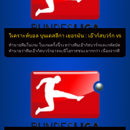
ในระบบ 4-2-3-1 ที่ทีมคาดหวังจะใช้คืนนี้ มีผู้เล่นอย่าง วลาดิมิโร
ฟัลโกเน่ ในประตู และ ดานิโล่ เวก้า, ยามิล ซีเบิร์ต, ติอาโก้ กาเบ
รียล, อันโตนิโน่ กัลโล ในกองหลัง และ อิลเบอร์ […]
วิเคราะห์บอล บุนเดสลีกา เยอรมัน : เอ๊าก์สบวร์ก vs
กลัดบัค
ทำนายทีมในเกม ในเกมครั้งนี้ระหว่างทีมเอ๊าก์สบวร์กและกลัดบัค
ทำนายว่าทีมเอ๊าก์สบวร์กอาจจะมีโอกาสชนะมากกว่า เนื่องจากที
มกลัดบัคไม่มีผู้เล่นสำคัญอย่าง โจ สคัลลี่ ที่ติดโทษและฟิลิปป์
ซานเดอร์ที่บาดเจ็บ ในขณะที่ทีมเอ๊าก์สบวร์กมั่นใจจากการไม่เคย
พ่ายใน 5 นัดล่าสุด การเตรียมการของทีม ทีมเอ๊าก์สบวร์กจะ
วางแผนเล่นในระบบ 3-4-2-1 โดยมีคริสแล็ง มัตซิม่า คุมแผงหลัง
และมีฟาเบียน รีเดอ และอเล็กซิส โคล้ด-มอริซในแนวรุก เพื่อ
สร้างความสามารถในการเสริมรักในการโจมตี การอัพเดตทีมก
ลัดบัค ในขณะที่ทีมกลัดบัคจะต้องเล่นโดยไม่มีโจ สคัลลี่และฟิลิ
ปป์ ซานเดอร์ หลังจากที่ทั้งคู่ติดโทษและบาดเจ็บ แต่ก็ยังมีบอกเล่า
เยียวยาอยู่ใน มาร์วิน ฟรีดริค และยานนิค เอนเจลฮาร์ดต์ ที่จะ
ช่วยเสริมแรงในการป้องกันและโจมตีของทีม ทำนายผลบอล จาก
การวิเคราะห์ฟุตบอล ทำนายว่าทีมเอ๊าก์สบวร์กอาจจะชนะในเกม
นี้ เนื่องจากมีประสิทธิภาพดีกว่าทีมกลัดบัค โดยมีโอกาสเป็นไป
ได้ที่ทีมเอ๊าก์สบวร์กจะเก็บชัยไปได้ตามคาด ดังนั้น รอให้ดูผลการ