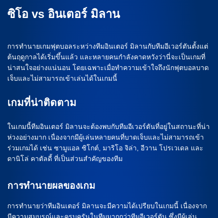
ซิโอ vs อินเตอร์ มิลาน
การทำนายเกมฟุตบอลระหว่างทีมอินเตอร์ มิลานกับทีมอีเวอร์ตันตั้งแต่
ต้นฤดูกาลได้เริ่มขึ้นแล้ว และหลายคนกำลังคาดหวังว่านี่จะเป็นเกมที่
น่าสนใจอย่างแน่นอน โดยเฉพาะเมื่อทำความเข้าใจถึงนักฟุตบอลบาด
เจ็บและไม่สามารถเข้าเล่นได้ในเกมนี้
เกมที่น่าติดตาม
ในเกมนี้ทีมอินเตอร์ มิลานจะต้องพบกับทีมอีเวอร์ตันที่อยู่ในสถานะที่น่า
ห่วงอย่างมาก เนื่องจากมีผู้เล่นหลายคนที่บาดเจ็บและไม่สามารถเข้า
ร่วมเกมได้ เช่น ซามูแอล ซิโกต์, มาริโอ จิล่า, อีวาน โปรเวเดล และ
ดานิโล่ คาตัลดี้ ที่เป็นส่วนสำคัญของทีม
การทำนายผลของเกม
การทำนายว่าทีมอินเตอร์ มิลานจะมีความได้เปรียบในเกมนี้ เนื่องจาก
มีความสมบูรณ์และครบครันในทีมมากกว่าทีมอีเวอร์ตัน ซึ่งมีผู้เล่น