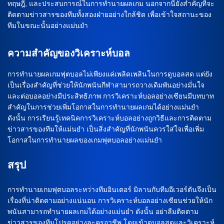
ทฤษฎี, และประสบการณ์ในการทำนายผลเกม นอกจากนี้ยังสำคัญที่จะ
ติดตามข่าวสารของทีมทั้งสองฝ่ายอย่างใกล้ชิด เพื่อเข้าใจสถานะของ
ทีมในขณะนั้นอย่างแม่นยำ
ความสำคัญของวิเคราะห์บอล
การทำนายผลเกมฟุตบอลไม่เพียงแค่เพลิดเพลินในการดูบอลสด แต่ยัง
เป็นเรื่องสำคัญที่ช่วยให้นักพนันกีฬาสามารถวางเดิมพันอย่างมั่นใจ
และต่อบอลอย่างมีประสิทธิภาพ การวิเคราะห์บอลอย่างเซียนมีบทบาท
สำคัญในการช่วยเพิ่มโอกาสในการทำนายผลเกมได้อย่างแม่นยำ
ดังนั้น การเรียนรู้เทคนิคการวิเคราะห์บอลอย่างถูกวิธีและการติดตาม
ข่าวสารของทีมให้แม่นยำ เป็นสิ่งสำคัญที่นักพนันควรใส่ใจเพื่อเพิ่ม
โอกาสในการทำนายผลของเกมฟุตบอลอย่างแม่นยำ
สรุป
การทำนายเกมฟุตบอลระหว่างทีมอินเตอร์ มิลานกับทีมอีเวอร์ตันจึงเป็น
เรื่องที่น่าติดตามอย่างแน่นอน การวิเคราะห์บอลอย่างเซียนช่วยให้นัก
พนันสามารถทำนายผลเกมได้อย่างแม่นยำ ดังนั้น อย่าลืมติดตาม
ข่าวสารของทีมโปรดอย่างละครอาชีพ โดยเข้าดูบอลสดและวิเคราะห์