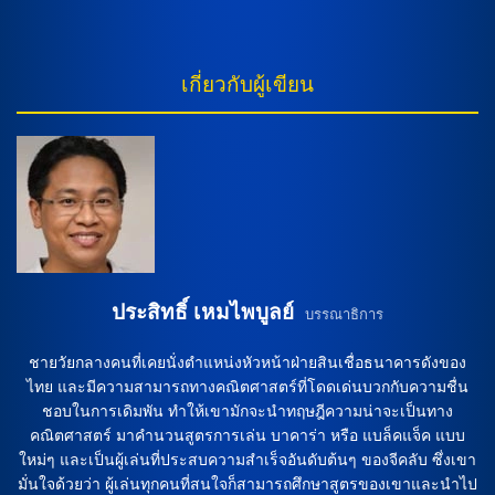
การแข่งขัน ทีมไลป์ซิก ในเกมนี้ทีมไลป์ซิกจะหายไป ปีเตอร์ กูลา
ซี่, ซาแวร์ ชลาเกอร์ และอัสซัน อูเอดราโอโก้ ที่เป็นนักเตะหลักที่
บาดเจ็บ ซึ่งทำให้ทีมต้องปรับเปลี่ยนแผนการเล่น แต่ยังคงมีผู้ร่วม
เกี่ยวกับผู้เขียน
เล่นแข้งหลักอื่นๆที่พร้อมลงสนาม ทีมไลป์ซิกจะใช้แผน 4-3-3
โดยนำโดยแนวรุกโดย โรมูโล่ คาร์โดโซ่ และยาน ดิโอม็องเด้
อย่างมั่นใจ ทีมอเล็กซานเดอร์ เบลสซิน ในขณะเดียวกันทีมอเล็ก
ซานเดอร์ เบลสซินก็ขาดตัวหลักอย่าง คารอล เม็ตซ์, เจมส์ แซนด์
และมาติอัส ลาเก้ เปเรย์ร่า ที่เป็นผู้ร่วมเล่นแข้งหลัก แต่ยังมีนัก
เตะอื่นๆที่พร้อมที่จะเข้าสนาม ทีมอเล็กซานเดอร์ เบลสซินจะใช้
แผน 3-4-2-1 และพร้อมสร้างสรรค์เกมรุกหน้าเพื่อเอาชนะทีมตรง
ข้าม การทำนาย จากภาพรวมของทั้งสองทีม น่าจะพบกันในการ
แข่งขันที่รุนแรงและน่าตื่นเต้น โดยทั้งสองทีมมีความตั้งใจที่จะ
เอาชนะเพื่อจะคว้าแต้มเต็ม การทำนายอาจยากแต่มีโอกาสที่ทั้ง
สองทีมจะสามารถทำประตูได้ นอกจากนี้ ความพยายามและสติ
ประสิทธิ์ เหมไพบูลย์
บรรณาธิการ
ปัญญาที่แท้จริงจะเป็นปัจจัยที่สำคัญในการทำนายผลการแข่งขัน
[…]
ชายวัยกลางคนที่เคยนั่งตำแหน่งหัวหน้าฝ่ายสินเชื่อธนาคารดังของ
ไทย และมีความสามารถทางคณิตศาสตร์ที่โดดเด่นบวกกับความชื่น
ชอบในการเดิมพัน ทำให้เขามักจะนำทฤษฎีความน่าจะเป็นทาง
คณิตศาสตร์ มาคำนวนสูตรการเล่น บาคาร่า หรือ แบล็คแจ็ค แบบ
ใหม่ๆ และเป็นผู้เล่นที่ประสบความสำเร็จอันดับต้นๆ ของจีคลับ ซึ่งเขา
มั่นใจด้วยว่า ผู้เล่นทุกคนที่สนใจก็สามารถศึกษาสูตรของเขาและนำไป