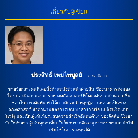
ชูลส์ กุนเด้ จะได้รับการผ่อนโทษและจะกลับมาร่วมทีมอีกครั้ง
เกี่ยวกับผู้เขียน
ส่วนนักเตะอื่น ๆ เช่น มาร์คัส แรชฟอร์ด, เฟรงกี้ เดอ ย็อง, เฟร์
ราน ตอร์เรส, โรนัลด์ อาเราโฮ และ มาร์ก เบร์นาล ก็พร้อมที่จะ
ลงสนามในครั้งนี้ การร่วมทีมของนักเตะ โรเบิร์ต เลวานดอฟสกี้
จะเป็นผู้เล่นหน้าเป้าในการแข่งขันนี้ โดยจะมีร่วมทีมด้วยกันกับ
มาร์คัส แรชฟอร์ด, ดาเนียล โอลโม่, เฟร์มีน โลเปซ ในการเดิน
เกมรุก ในขณะที่ เปโดร […]
ประสิทธิ์ เหมไพบูลย์
บรรณาธิการ
ชายวัยกลางคนที่เคยนั่งตำแหน่งหัวหน้าฝ่ายสินเชื่อธนาคารดังของ
ไทย และมีความสามารถทางคณิตศาสตร์ที่โดดเด่นบวกกับความชื่น
ชอบในการเดิมพัน ทำให้เขามักจะนำทฤษฎีความน่าจะเป็นทาง
คณิตศาสตร์ มาคำนวนสูตรการเล่น บาคาร่า หรือ แบล็คแจ็ค แบบ
ใหม่ๆ และเป็นผู้เล่นที่ประสบความสำเร็จอันดับต้นๆ ของจีคลับ ซึ่งเขา
มั่นใจด้วยว่า ผู้เล่นทุกคนที่สนใจก็สามารถศึกษาสูตรของเขาและนำไป
ปรับใช้ในการลงทุนได้