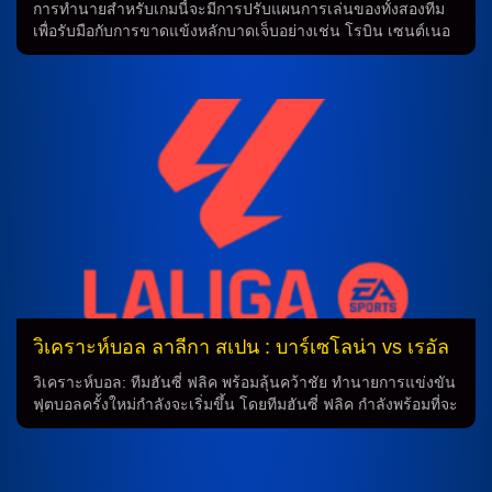
การทำนายสำหรับเกมนี้จะมีการปรับแผนการเล่นของทั้งสองทีม
เพื่อรับมือกับการขาดแข้งหลักบาดเจ็บอย่างเช่น โรบิน เซนต์เนอ
ร์, อันเดรียส ฮานเช่-โอลเซ่น และ ฟิลิปป์ เอ็มเวเน่ ของทีมเจ้า
บ้าน และชอง วู-ยอง กับ เฟรเดริค รอนโนว์ ของทีมเยือน . การ
ทำนายสำหรับทีมเจ้าบ้าน: ทีมเจ้าบ้านจะปรับมาใช้ระบบการเล่น
3-5-2 ในเกมนี้โดยมีสเตฟาน เบลล์ คุมแผงหลัง และนาเดียม อามิ
รี่ กับ อี แจ ซุง ขนาบข้างค่อยสร้างสรรค์เกมสนับสนุนคู่หน้าอย่าง
ฟิลลิป ทีตซ์ กับ เบเนดิกค์ โฮลเลอร์บัค ในการโจมตี. ตัวแบน: –
ตัวเจ็บ: – มักซิม ไลทช์ – ซิลาส – เบเนดิคต์ โฮเลอร์บัค สโตร์ตัว
เริง: (3-5-2) : ดาเนี่ยล บัตซ์ – แดนนี่ ดา คอสต้า, […]
วิเคราะห์บอล ลาลีกา สเปน : บาร์เซโลน่า vs เรอัล
มาดริด
วิเคราะห์บอล: ทีมฮันซี่ ฟลิค พร้อมลุ้นคว้าชัย ทำนายการแข่งขัน
ฟุตบอลครั้งใหม่กำลังจะเริ่มขึ้น โดยทีมฮันซี่ ฟลิค กำลังพร้อมที่จะ
ลุ้นคว้าชัยในการแข่งขันครั้งนี้ โดยทีมจะต้องเผชิญกับทีมอื่น ๆ ที่
มีทักษะและความเข้มแข็งเช่นเดียวกัน สภาพร่างกายของนักเตะ
ภายในทีมฮันซี่ ฟลิค จะมีการรายงานว่า ลามีน ยามาล และ อัน
เดรียส คริสเตนเซ่น ไม่มีสภาพร่างกายที่สมบูรณ์ ในขณะเดียวกัน