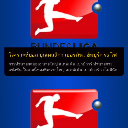
วิเคราะห์บอล บุนเดสลีกา เยอรมัน : ฮัมบูร์ก vs ไฟ
รบวร์ก
การทำนายผลบอล: นายใหญ่ สเตฟเฟ่น เบาม์การ์ ทำนายการ
แข่งขัน ในเกมนี้ของทีมนายใหญ่ สเตฟเฟ่น เบาม์การ์ จะไม่มีนัก
เตะสำคัญอย่าง ฟิลิป โอเตเล่ ที่ติดโทษแบนรวมถึง มิโร่ มูไฮม์
และ ยุสซุฟ โพลเซ่น ซึ่งต้องลงเตะเนื่องจากบาดเจ็บ ทำให้ทีมต้อง
ปรับระบบเล่นเป็น 3-4-1-2 ในการเริ่มแข่งขัน โดยมี นิโคไล เรม
เบิร์ก และ แซมบี้ โรก็องก้า ควบคุมกลางสนาม ส่วน ฟาบิโอ วิเอ
ร่า จะเป็นผู้สร้างสรรค์เกมรุก ร่วมกับ รานส์ฟอร์ด โคนิกส์ดอร์ฟ
เฟอร์ และ โรเบิร์ต กลัตเซล ที่เป็นประตูเป้าของทีม ทีมตัวแบน
และตัวเจ็บ ในเกมนี้ทีมนายใหญ่ สเตฟเฟ่น เบาม์การ์ จะต้องเสีย
การบรรยายของ มิโร่ มูไฮม์ และ อเล็กซานเดอร์ เรอซิง-เลเลซิ
อิต ในกองหลังเนื่องจากบาดเจ็บ ระบบเล่น (3-4-1-2) ทีมของนาย
ใหญ่ สเตฟเฟ่น เบาม์การ์ […]