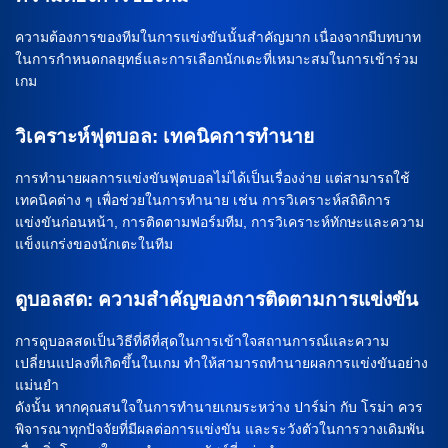
ความต้องการของทีมในการแข่งขันนั้นสำคัญมาก เนื่องจากมีบทบาท
ในการกำหนดกลยุทธ์และการเลือกนักเตะที่เหมาะสมในการเข้าร่วม
เกม
วิเคราะห์ฟุตบอล: เทคนิคการทำนาย
การทำนายผลการแข่งขันฟุตบอลไม่ได้เป็นเรื่องง่าย แต่สามารถใช้
เทคนิคต่าง ๆ เพื่อช่วยในการทำนาย เช่น การวิเคราะห์สถิติการ
แข่งขันก่อนหน้า, การติดตามฟอร์มทีม, การวิเคราะห์ทักษะและความ
แข็งแกร่งของนักเตะในทีม
ดูบอลสด: ความสำคัญของการติดตามการแข่งขัน
การดูบอลสดเป็นวิธีที่ดีที่สุดในการเข้าใจสถานการณ์และความ
เปลี่ยนแปลงที่เกิดขึ้นในเกม ทำให้สามารถทำนายผลการแข่งขันอย่าง
แม่นยำ
ดังนั้น หากคุณสนใจในการทำนายเกมระหว่าง ปาร์ม่า กับ โรม่า ควร
พิจารณาทุกปัจจัยที่มีผลต่อการแข่งขัน และระวังตัวในการวางเดิมพัน