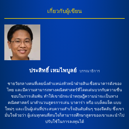
3-5-2 ในเกมนี้โดยมีสเตฟาน เบลล์ คุมแผงหลัง และนาเดียม อามิ
รี่ กับ อี แจ ซุง ขนาบข้างค่อยสร้างสรรค์เกมสนับสนุนคู่หน้าอย่าง
เกี่ยวกับผู้เขียน
ฟิลลิป ทีตซ์ กับ เบเนดิกค์ โฮลเลอร์บัค ในการโจมตี. ตัวแบน: –
ตัวเจ็บ: – มักซิม ไลทช์ – ซิลาส – เบเนดิคต์ โฮเลอร์บัค สโตร์ตัว
เริง: (3-5-2) : ดาเนี่ยล บัตซ์ – แดนนี่ ดา คอสต้า, […]
ประสิทธิ์ เหมไพบูลย์
บรรณาธิการ
ชายวัยกลางคนที่เคยนั่งตำแหน่งหัวหน้าฝ่ายสินเชื่อธนาคารดังของ
ไทย และมีความสามารถทางคณิตศาสตร์ที่โดดเด่นบวกกับความชื่น
ชอบในการเดิมพัน ทำให้เขามักจะนำทฤษฎีความน่าจะเป็นทาง
คณิตศาสตร์ มาคำนวนสูตรการเล่น บาคาร่า หรือ แบล็คแจ็ค แบบ
ใหม่ๆ และเป็นผู้เล่นที่ประสบความสำเร็จอันดับต้นๆ ของจีคลับ ซึ่งเขา
มั่นใจด้วยว่า ผู้เล่นทุกคนที่สนใจก็สามารถศึกษาสูตรของเขาและนำไป
ปรับใช้ในการลงทุนได้