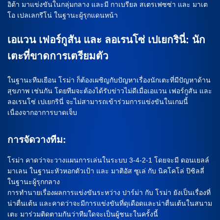
อิต้า มาแข่งขันในกลุ่มกลาง และมี กาเบรียล สเตรเฟซซ่า และ มาเต
โอ เปลเลกรีโน่ ในฐานะผู้รุกแดนหน้า
เอแวน เฟอร์กูสัน และ ลอเรนโซ่ เปเยกรินี่: นัก
เตะที่ขาดการเตรียมตัว
ในฐานะทีมเยือน โรม่า ก็ต้องเผชิญกับปัญหาเรื่องนักเตะที่มีปัญหาด้าน
สุขภาพ เช่นกัน โดยทีมจะต้องได้รับข่าวไม่ดีเมื่อเอแวน เฟอร์กูสัน และ
ลอเรนโซ่ เปเยกรินี่ จะไม่สามารถเข้าร่วมการแข่งขันในเกมนี้
เนื่องจากอาการบาดเจ็บ
การจัดวางทีม:
โรม่า คาดว่าจะวางแผนการเล่นในระบบ 3-4-2-1 โดยจะมี ดอนเยลล์
มาเลน ในฐานะหัวหอกตัวเป้า และ มาติอัส ซูเล่ กับ นิคโคโล่ ปิซิลลี่
ในฐานะผู้รุกกลาง
การทำนายเรื่องผลการแข่งขันระหว่าง ปาร์ม่า กับ โรม่า ยังเป็นเรื่องที่
น่าตื่นเต้น และคาดว่าจะมีการแข่งขันที่ดุเดือดและน่าตื่นเต้นในสนาม
เตะ มาร่วมติดตามกันว่าทีมใดจะเป็นผู้ชนะในครั้งนี้