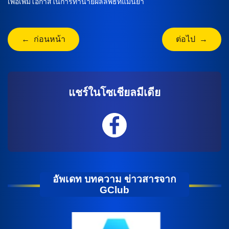
เพื่อเพิ่มโอกาสในการทำนายผลลัพธ์ที่แม่นยำ
← ก่อนหน้า
ต่อไป →
แชร์ในโซเชียลมีเดีย
อัพเดท บทความ ข่าวสารจาก
GClub