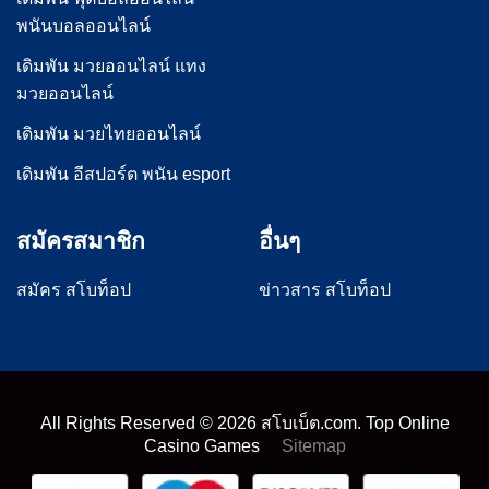
พนันบอลออนไลน์
เดิมพัน มวยออนไลน์ แทง
มวยออนไลน์
เดิมพัน มวยไทยออนไลน์
เดิมพัน อีสปอร์ต พนัน esport
สมัครสมาชิก
อื่นๆ
สมัคร สโบท็อป
ข่าวสาร สโบท็อป
All Rights Reserved ©
2026
สโบเบ็ต.com. Top Online
Casino Games
Sitemap