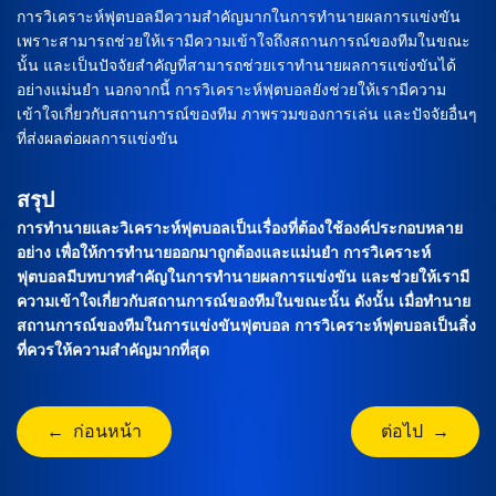
การวิเคราะห์ฟุตบอลมีความสำคัญมากในการทำนายผลการแข่งขัน
เพราะสามารถช่วยให้เรามีความเข้าใจถึงสถานการณ์ของทีมในขณะ
นั้น และเป็นปัจจัยสำคัญที่สามารถช่วยเราทำนายผลการแข่งขันได้
อย่างแม่นยำ นอกจากนี้ การวิเคราะห์ฟุตบอลยังช่วยให้เรามีความ
เข้าใจเกี่ยวกับสถานการณ์ของทีม ภาพรวมของการเล่น และปัจจัยอื่นๆ
ที่ส่งผลต่อผลการแข่งขัน
สรุป
การทำนายและวิเคราะห์ฟุตบอลเป็นเรื่องที่ต้องใช้องค์ประกอบหลาย
อย่าง เพื่อให้การทำนายออกมาถูกต้องและแม่นยำ การวิเคราะห์
ฟุตบอลมีบทบาทสำคัญในการทำนายผลการแข่งขัน และช่วยให้เรามี
ความเข้าใจเกี่ยวกับสถานการณ์ของทีมในขณะนั้น ดังนั้น เมื่อทำนาย
สถานการณ์ของทีมในการแข่งขันฟุตบอล การวิเคราะห์ฟุตบอลเป็นสิ่ง
ที่ควรให้ความสำคัญมากที่สุด
← ก่อนหน้า
ต่อไป →