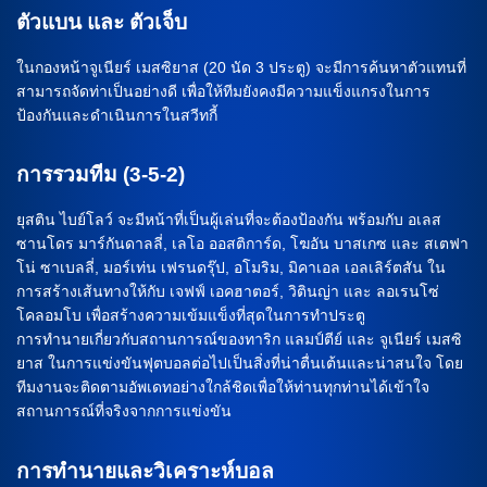
ตัวแบน และ ตัวเจ็บ
ในกองหน้าจูเนียร์ เมสซิยาส (20 นัด 3 ประตู) จะมีการค้นหาตัวแทนที่
สามารถจัดท่าเป็นอย่างดี เพื่อให้ทีมยังคงมีความแข็งแกรงในการ
ป้องกันและดำเนินการในสวีทกี้
การรวมทีม (3-5-2)
ยุสติน ไบย์โลว์ จะมีหน้าที่เป็นผู้เล่นที่จะต้องป้องกัน พร้อมกับ อเลส
ซานโดร มาร์กันดาลลี่, เลโอ ออสติการ์ด, โฆอัน บาสเกซ และ สเตฟา
โน่ ซาเบลลี่, มอร์เท่น เฟรนดรุ๊ป, อโมริม, มิคาเอล เอลเลิร์ตสัน ใน
การสร้างเส้นทางให้กับ เจฟฟ์ เอคฮาตอร์, วิตินญ่า และ ลอเรนโซ่
โคลอมโบ เพื่อสร้างความเข้มแข็งที่สุดในการทำประตู
การทำนายเกี่ยวกับสถานการณ์ของทาริก แลมป์ตีย์ และ จูเนียร์ เมสซิ
ยาส ในการแข่งขันฟุตบอลต่อไปเป็นสิ่งที่น่าตื่นเต้นและน่าสนใจ โดย
ทีมงานจะติดตามอัพเดทอย่างใกล้ชิดเพื่อให้ท่านทุกท่านได้เข้าใจ
สถานการณ์ที่จริงจากการแข่งขัน
การทำนายและวิเคราะห์บอล