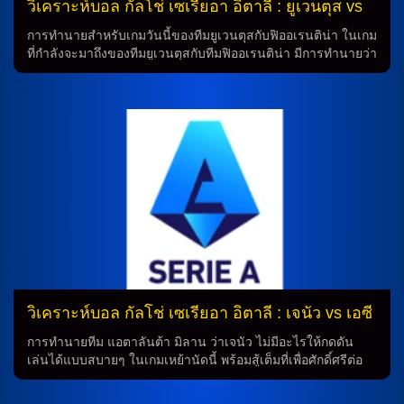
วิเคราะห์บอล กัลโช่ เซเรียอา อิตาลี : ยูเวนตุส vs
ฟิออเรนติน่า
การทำนายสำหรับเกมวันนี้ของทีมยูเวนตุสกับฟิออเรนติน่า ในเกม
ที่กำลังจะมาถึงของทีมยูเวนตุสกับทีมฟิออเรนติน่า มีการทำนายว่า
ทั้งสองทีมจะเข้าสู่ศึกอย่างดุเดือดและมีความพร้อมที่จะลงสนาม
อย่างแท้จริง ในทีมยูเวนตุส นักเตะหลายคนเหมาะสมที่จะเป็นตัว
แบ่งชั้นในการได้รับแต้มจากการเล่นเกมนี้ โดยมีนายใหญ่ ลูชา
โน่ สปัลเลตติฝ่ายหน้า คาบุและอาร์คาดิอุสซ์ มิลิคเป็นตัวที่มี
ความสามารถในการทำประตู นอกจากนี้ยังมีนายใหญ่ เปาโล วา
โนลี่ที่คอยควบคุมหลังแดนอย่างแม่นยำ ทำให้ทีมมีความมั่นใจใน
การเจรจาในลักษณะนี้ ทีมฟิออเรนติน่า ในฝ่ายกองกลางนั้น มี
นายใหญ่ เปาโล วาโนลี่ที่ถือเป็นตัวจังหวะในการควบคุมการเล่น
ของทีม และมีกองหลังที่มีความแข็งแกร่ง ทาริค แลมป์ตีย์
นอกจากนี้ กองแกนกลางจะมีดานิเอเล่ รูกานี่ และ ลูก้า รานิเอรี่
คอยสร้างสรรค์โอกาสในการทำประตูให้กับนักเตะหน้าของทีม
เมื่อพิจารณาถึงความแข็งแกร่งและความพร้อมของทั้งสองทีม นัก
วิเคราะห์บอลมั่นใจว่าเกมนี้จะเป็นการแข่งขันที่อันแรงกล้าและ
น่าตื่นเต้น โดยทีมยูเวนตุสจะมีความเป็นเจ้าบ้านที่น่ายอมรับ และ
วิเคราะห์บอล กัลโช่ เซเรียอา อิตาลี : เจนัว vs เอซี
มีสิ่งที่จะสามารถทำให้พวกเขายึดครองพื้นที่แชมเปี้ยนส์ลีกได้
มิลาน
อย่างแน่นอน เหตุการณ์ที่เกิดขึ้นก่อนหน้านี้ที่ทำให้ทีมฟิออเรนติ
การทำนายทีม แอตาลันต้า มิลาน ว่าเจนัว ไม่มีอะไรให้กดดัน
น่าตกมาจากลีกชั้นบนไม่สามารถเป็นเหตุผลที่ทำให้พวกเขาไม่
เล่นได้แบบสบายๆ ในเกมเหย้านัดนี้ พร้อมสู้เต็มที่เพื่อศักดิ์ศรีต่อ
สามารถทำผลงานได้ในการเล่นเกมนี้ ทั้งนี้ยังมีความมั่นใจใน
หน้าแฟนบอล ขณะที่ เอซี มิลาน แม้ต้องการชัยชนะ แต่สภาพทีม
ความสามารถของทีมและความพร้อมของนักเตะที่จะอยู่ในสนาม
ยังไม่สมบูรณ์ เกมนี้อาจเจองานหนักกว่าที่คิด ดังนั้นเกมนี้เชื่อว่า