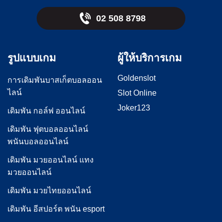
02 508 8798
รูปแบบเกม
ผู้ให้บริการเกม
Goldenslot
การเดิมพันบาสเก็ตบอลออน
ไลน์
Slot Online
Joker123
เดิมพัน กอล์ฟ ออนไลน์
เดิมพัน ฟุตบอลออนไลน์
พนันบอลออนไลน์
เดิมพัน มวยออนไลน์ แทง
มวยออนไลน์
เดิมพัน มวยไทยออนไลน์
เดิมพัน อีสปอร์ต พนัน esport