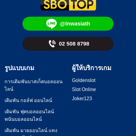
ดูบอลสดก็เป็นส่วนสำคัญที่ช่วยในการวิเคราะห์บอลอย่างมี
ประสิทธิภาพ เพราะการสังเกตทีมในการแข่งขันจริงๆ ช่วยใน
การปรับวิธีการเล่นหรือกลยุทธ์ได้อย่างทันที วิเคราะห์ฟุตบอลที่
ครอบคลุมทุกด้าน การทำนายเกมฟุตบอลไม่ได้มองแค่ด้านการ
@lnwasiath
โจมตีหรือป้องกันของทีมเท่านั้น แต่ยังควรพิจารณาด้านอื่นๆ เช่น
การควบคุมบอล, การโต้แย้ง, และสถิติการยิงประตู เพื่อให้การ
ทำนายมีความถูกต้องมากยิ่งขึ้น การทำนายเกมฟุตบอลมีส่วน
02 508 8798
สำคัญในการพนันกีฬา ซึ่งผู้เล่นสามารถใช้วิเคราะห์บอลและการ
ทำนายในการตัดสินใจวางเดิมพันให้ถูกต้อง การวางเดิมพันที่มีพื้น
ฐานและการทำนายที่ถูกต้องสามารถช่วยเพิ่มโอกาสในการชนะ
อย่าลืมว่าการทำนายเกมฟุตบอลไม่มักเป็นเรื่องง่าย […]
รูปแบบเกม
ผู้ให้บริการเกม
Goldenslot
การเดิมพันบาสเก็ตบอลออน
ไลน์
Slot Online
Joker123
เดิมพัน กอล์ฟ ออนไลน์
เดิมพัน ฟุตบอลออนไลน์
พนันบอลออนไลน์
เดิมพัน มวยออนไลน์ แทง