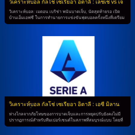
วิเคราะห์บอล กัลโช่ เซเรียอา อิตาลี : เลชเช่ vs เจ
ทีม ในขณะเดียวกัน ทีมนัดสุดท้ายก็ไม่พ้นจากปัญหานักเตะบาด
นัว
เจ็บ เช่น เอโดอาร์โด เปียรันโญโล่, ฟิลิปโป้ โรมันญ่า, ฟาลี กาน
วิเคราะห์บอล: เมดอน เบริช่า พนันบาดเจ็บ, นัดสุดท้ายรอ เปิด
เด้, เซบาสเตียน วาลูคีวิซ, เจย์ อิดเซส และ ดาเนียล โบโลค่า ซึ่ง
บ้านเอ็มเอฟซี ในการทำนายการแข่งขันฟุตบอลครั้งหนึ่งที่เตรียม
อาจส่งผลต่อประสิทธิภาพของทีมในการแข่งขัน ดังนั้น การ
พบกันในทางการแข่งขัน ประเทศสเปนอันดับสูง นัดชิง
ทำนายนัดนี้อาจไม่มีความแน่ใจ แต่การเล่นในบ้านและบ้านนัด
สถานการณ์เข้าร่วมทีมในทัพที่ โดนทำรายการเพียงอย่างเดียว
สุดท้ายอาจเป็นปัจจัยสำคัญในการตัดสินใจ แฟนบอลอาจต้องรอ
เท่านั้น คือ เมดอน เบริช่า ซึ่งพบปัญหาบาดเจ็บ อย่างไรก็ตาม มี
คอยดูผลการแข่งขันเพื่อเห็นว่าทีมใดจะเป็นผู้ชนะในนัดนี้ […]
คนอีก 2-3 คนที่ต้องรอเช็คความฟิต โดยท้ายที่จะมีการจัดทัพใน
ระบบ 4-2-3-1 โดยมีแกนหลักอยู่ที่ ลาสซาน่า คูลิบาลี่ ส่วนแนว
รุกจะใช้ ออมรี่ กันเดลมัน คอยปั้นเกม โดยมี วาลิด เชดดิร่า เป็นก
องหน้าตัวเป้า การทำนายการแข่งขันนี้ เอาไว้เชื่อมั่นกันทุกคนว่า
ชาวบ้านจะมีการตัดสินใจใช้งาน จูเนียร์ เมสซิอัส อีกคนหนึ่งที่มี
อาการบาดเจ็บเช่นเดียวกับ วิตินญ่า ที่ติดโทษแบน โดยจะถูกจัด
ทัพในระบบ 4-3-2-1 โดยกองหน้าตัวเป้าจะเป็นหน้าที่ของ ลอเรน
โซ่ โคลอมโบ พร้อมกับวาง ทอมมาโซ่ บัลดันซี่ กับ เจฟฟ์ เอคา
เตอร์ เป็นตัวสร้างสรรค์เกม เมื่อทดลองดูสถานการณ์ของทัพทั้ง
สองข้าง คล่าวได้ว่าเจนัว […]
วิเคราะห์บอล กัลโช่ เซเรียอา อิตาลี : เอซี มิลาน
vs กายารี่
ห่างไกลจากภัยโทษของการบาดเจ็บและการหยุดปรับยังคงไม่มี
ปรากฏการณ์สำหรับทีมเปอร์เซนต์ในสภาพที่สมบูรณ์แบบ โดยที่
ไม่มีผู้เล่นที่ได้รับบาดเจ็บหรือถูกหยุดจากการเล่นอย่างเด็ดขาด
แม้แต่คนเดียว หลังจากที่ตัวจริงระบบ 3-5-2 ที่มีลูก้า โมดริช ร่วม