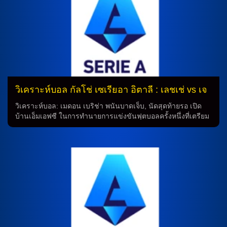
เล่นในบ้านยังช่วยให้ทีมที่เป็นเจ้าบ้านมีเสถียรภาพและมั่นใจใน
การแข่งขัน ทีมนัดสุดท้ายอาจมีความต้องการที่มากกว่าในการ
ชนะ เนื่องจากสถานการณ์รวมถึงชัยชนะจะมีผลต่อตำแหน่งของ
ทีมในตารางจัดอันดับ การเล่นในบ้านนัดสุดท้ายยังสร้างการกระ
ตุ้นและความมั่นใจในทีม จากข้อมูลล่าสุดที่มีจากทั้งสองทีม
อาจารย์ พบกับ ทีมที่ต้องเล่นในบ้านมีรายชื่อนักเตะที่เจ็บบาดเป็น
จำนวนมาก เช่น ฟิลิปโป รินัลดี้, เบนจามิน เครมาสชี่, ยาค็อบ ออ
นเดรย์ก้า, อาเดรียน เบร์นาเบ้, เกตาโน่ โอริสตานิโอ้, มาติย่า ฟริ
กัน, และ เนสต้า เอลเฟจ ซึ่งอาจมีผลกระทบต่อประสิทธิภาพของ
วิเคราะห์บอล กัลโช่ เซเรียอา อิตาลี : เลชเช่ vs เจ
ทีม ในขณะเดียวกัน ทีมนัดสุดท้ายก็ไม่พ้นจากปัญหานักเตะบาด
นัว
เจ็บ เช่น เอโดอาร์โด เปียรันโญโล่, ฟิลิปโป้ โรมันญ่า, ฟาลี กาน
วิเคราะห์บอล: เมดอน เบริช่า พนันบาดเจ็บ, นัดสุดท้ายรอ เปิด
เด้, เซบาสเตียน วาลูคีวิซ, เจย์ อิดเซส และ ดาเนียล โบโลค่า ซึ่ง
บ้านเอ็มเอฟซี ในการทำนายการแข่งขันฟุตบอลครั้งหนึ่งที่เตรียม
อาจส่งผลต่อประสิทธิภาพของทีมในการแข่งขัน ดังนั้น การ
พบกันในทางการแข่งขัน ประเทศสเปนอันดับสูง นัดชิง
ทำนายนัดนี้อาจไม่มีความแน่ใจ แต่การเล่นในบ้านและบ้านนัด
สถานการณ์เข้าร่วมทีมในทัพที่ โดนทำรายการเพียงอย่างเดียว
สุดท้ายอาจเป็นปัจจัยสำคัญในการตัดสินใจ แฟนบอลอาจต้องรอ
เท่านั้น คือ เมดอน เบริช่า ซึ่งพบปัญหาบาดเจ็บ อย่างไรก็ตาม มี
คอยดูผลการแข่งขันเพื่อเห็นว่าทีมใดจะเป็นผู้ชนะในนัดนี้ […]
คนอีก 2-3 คนที่ต้องรอเช็คความฟิต โดยท้ายที่จะมีการจัดทัพใน
ระบบ 4-2-3-1 โดยมีแกนหลักอยู่ที่ ลาสซาน่า คูลิบาลี่ ส่วนแนว
รุกจะใช้ ออมรี่ กันเดลมัน คอยปั้นเกม โดยมี วาลิด เชดดิร่า เป็นก
องหน้าตัวเป้า การทำนายการแข่งขันนี้ เอาไว้เชื่อมั่นกันทุกคนว่า
ชาวบ้านจะมีการตัดสินใจใช้งาน จูเนียร์ เมสซิอัส อีกคนหนึ่งที่มี
อาการบาดเจ็บเช่นเดียวกับ วิตินญ่า ที่ติดโทษแบน โดยจะถูกจัด
ทัพในระบบ 4-3-2-1 โดยกองหน้าตัวเป้าจะเป็นหน้าที่ของ ลอเรน