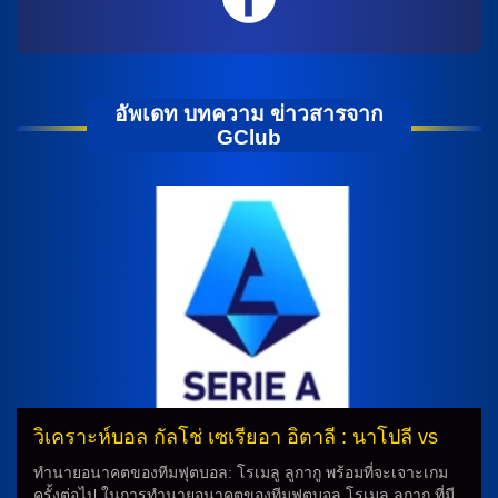
อัพเดท บทความ ข่าวสารจาก
GClub
วิเคราะห์บอล กัลโช่ เซเรียอา อิตาลี : นาโปลี vs
อูดิเนเซ่
ทำนายอนาคตของทีมฟุตบอล: โรเมลู ลูกากู พร้อมที่จะเจาะเกม
ครั้งต่อไป ในการทำนายอนาคตของทีมฟุตบอล โรเมลู ลูกากู ที่มี