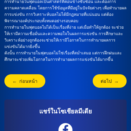
การทำนายในฟุตบอลเป็นศาสตร์ที่ค่อนข้างซับซ้อน และต้องการ
ความคลาดเคลื่อน โดยการใช้ข้อมูลที่มีอยู่ในปัจจัยต่างๆ เพื่อทำนายผล
การแข่งขัน การวิเคราะห์บอลไม่ได้มีกฎหมายที่แน่นอน แต่ต้อง
พิจารณาองค์ประกอบทั้งหมดอย่างรอบคอบ
การทำนายในฟุตบอลไม่ได้เป็นเรื่องที่ง่าย แต่เมื่อทำให้ถูกต้อง จะช่วย
ให้เรามีความเชื่อมั่นและความพอใจในผลการแข่งขัน การศึกษาและ
วิเคราะห์อย่างถูกต้องจะช่วยให้เรามีโอกาสในการทำนายผลการ
แข่งขันได้มากยิ่งขึ้น
ดังนั้น การทำนายในฟุตบอลไม่ใช่เรื่องที่สม่ำเสมอ แต่การฝึกฝนและ
ศึกษาจะช่วยเพิ่มโอกาสในการทำนายผลการแข่งขันได้มากขึ้น
← ก่อนหน้า
ต่อไป →
แชร์ในโซเชียลมีเดีย