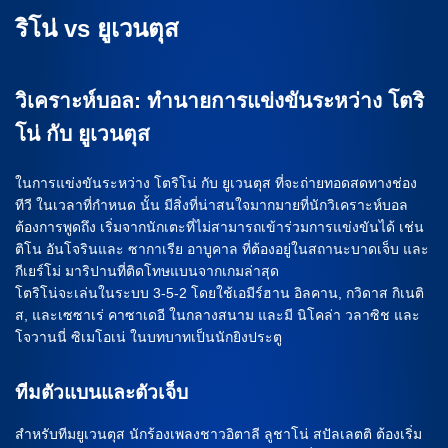
ริโน่ vs ยูเวนตุส
วิเคราะห์บอล: ทำนายการแข่งขันระหว่าง โตริ
โน่ กับ ยูเวนตุส
ในการแข่งขันระหว่าง โตริโน่ กับ ยูเวนตุส ที่จะถ่ายทอดสดทางช่อง
ทีวี ในเวลาที่กำหนด นั้น มีสิ่งที่น่าสนใจมากมายที่นักวิเคราะห์บอล
ต้องการพูดถึง เริ่มจากนักเตะที่ไม่สามารถเข้าร่วมการแข่งขันได้ เช่น
ติโน อันโจรินและ ซากาเรีย อาบูคาล ที่ต้องอยู่ในสถานะบาดเจ็บ และ
กีเยร์โม่ มาริปานที่ติดโทษแบนจากเกมล่าสุด
โตริโน่จะเล่นในระบบ 3-5-2 โดยใช้เอมีร์ฮาน อิลคาน, กวิดาส กิเนติ
ส, และเซซาเร่ คาซาเดอี ในกลางสนาม และมี นิโคล่า วลาซิช และ
โจวานนี่ ซิเมโอเน่ ในบทบาทเป็นนักยิงประตู
ทีมตัวแบนและตัวเจ็บ
สำหรับทีมยูเวนตุส นักร้องเพลงชาวอิตาลี ลูชาโน่ สปัลเลตติ ต้องเริ่ม