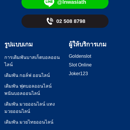
@lnwasiath
02 508 8798
รูปแบบเกม
ผู้ให้บริการเกม
Goldenslot
การเดิมพันบาสเก็ตบอลออน
ไลน์
Slot Online
Joker123
เดิมพัน กอล์ฟ ออนไลน์
เดิมพัน ฟุตบอลออนไลน์
พนันบอลออนไลน์
เดิมพัน มวยออนไลน์ แทง
มวยออนไลน์
เดิมพัน มวยไทยออนไลน์