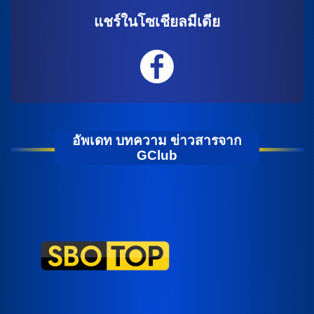
แชร์ในโซเชียลมีเดีย
อัพเดท บทความ ข่าวสารจาก
GClub