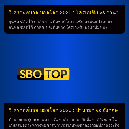
วิเคราะห์บอล บอลโลก 2026 : โครเอเชีย vs กาน่า
กุนซือ ซลัตโก้ ดาลิช ของทีมชาติโครเอเชียเอาชนะปานามา
กุนซือ ซลัตโก้ ดาลิช ของทีมชาติโครเอเชียเพิ่งนำทีมชนะ
ปานามา 1-0 ซึ่งถือเป็นสามแต้มแรกในทัวร์นาเม้นต์นี้ ในเกมนี้
กุนซือ ซลัตโก้ ดาลิช แสดงความพร้อมและสามารถในการ
เอาชนะอย่างมั่นใจ โดยไม่มีปัญหาเรื่องทราบหรือการติดโทษใด
ๆ ที่อาจมีผลกระทบต่อการแข่งขันของเขา สวมผ้าใบ 4-2-3-1 กับ
ผู้เล่นใหม่ กุนซือ ซลัตโก้ ดาลิช สวมผ้าใบระบบ 4-2-3-1 ในเกมนี้
พร้อมกับมาริโอ ปาซาลิช, มาร์ติน บาตูริน่า และ อิวาน เปริซิช ที่
ขึ้นเกมรุกสนับสนุน อันเต้ บูดิเมียร์ ที่เป็นหัวหอกตัวเก่งลงลุ้นสกอร์
สรุปตัวสเตอร์ทีม (4-2-3-1) : โดมินิค ลิวาโควิช – โยซิป สตานิ
ซิช, โยซิป ซูตาโล่, มาริน ปอนกราซิช, ยอสโก้ กวาร์ดิโอล – […]
วิเคราะห์บอล บอลโลก 2026 : ปานามา vs อังกฤษ
ทำนายเกมสุดยอดระหว่างทีมชาติปานามากับทีมชาติอังกฤษ ใน
เกมสุดยอดระหว่างทีมชาติปานามากับทีมชาติอังกฤษที่กำลังจะถึง