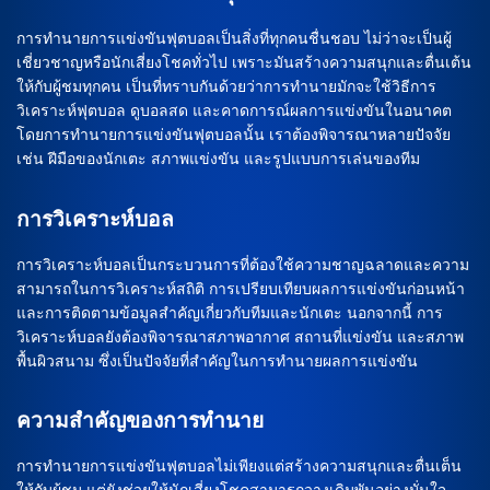
การทำนายการแข่งขันฟุตบอลเป็นสิ่งที่ทุกคนชื่นชอบ ไม่ว่าจะเป็นผู้
เชี่ยวชาญหรือนักเสี่ยงโชคทั่วไป เพราะมันสร้างความสนุกและตื่นเต้น
ให้กับผู้ชมทุกคน เป็นที่ทราบกันด้วยว่าการทำนายมักจะใช้วิธีการ
วิเคราะห์ฟุตบอล ดูบอลสด และคาดการณ์ผลการแข่งขันในอนาคต
โดยการทำนายการแข่งขันฟุตบอลนั้น เราต้องพิจารณาหลายปัจจัย
เช่น ฝีมือของนักเตะ สภาพแข่งขัน และรูปแบบการเล่นของทีม
การวิเคราะห์บอล
การวิเคราะห์บอลเป็นกระบวนการที่ต้องใช้ความชาญฉลาดและความ
สามารถในการวิเคราะห์สถิติ การเปรียบเทียบผลการแข่งขันก่อนหน้า
และการติดตามข้อมูลสำคัญเกี่ยวกับทีมและนักเตะ นอกจากนี้ การ
วิเคราะห์บอลยังต้องพิจารณาสภาพอากาศ สถานที่แข่งขัน และสภาพ
พื้นผิวสนาม ซึ่งเป็นปัจจัยที่สำคัญในการทำนายผลการแข่งขัน
ความสำคัญของการทำนาย
การทำนายการแข่งขันฟุตบอลไม่เพียงแต่สร้างความสนุกและตื่นเต็น