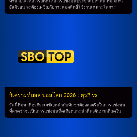
ทำนายสถานการณ์ทีมในการแข่งขันประจำสัปดาห์นี้ ทีม มิเกล
อัลมิร่อน จะต้องเผชิญกับการหมดสิทธิ์ใช้งานเฉพาะในการ
แข่งขันประจำสัปดาห์นี้ และน่าเสียดายที่เขาต้องติดโทษแบน
ทางการจัดทัพในระบบ 4-4-2 โดยทีมจะต้องพยายามเอาความ
สามารถอย่างเต็มที่ออกมาในการแข่งขันต้องแสดงถึงความ
สามารถของนักเตะทุกคน ในรายงานล่าสุดก็ยังไม่มีข้อมูลเรื่อง
การบาดเจ็บหรือการตัวแบนจากนักเตะทีม แม้ว่ามีเพียงแค่ แมทธิ
ว เลคกี้ ที่ต้องรอการตรวจสอบความพร้อมในการแข่งขัน ในขณะ
ที่ทีมจะต้องแข่งขันในระบบ 5-4-1 หรือ 5-4-1 โดยมีแกนหลักคือ
ไอเดน โอนีลล์, พอล โอคอน-เอ็นสต์เลอร์ และมีหน้าเป้าเป็น โม
ฮาเหม็ด ตูเร่ ที่จะต้องทุ่มเททุกความสามารถของตัวเองในการ
ช่วยทีมให้ได้ผลสำเร็จในการแข่งขัน ทำนายได้ว่าการแข่งขัน
ระหว่างทีม มิเกล อัลมิร่อน และ ทีม ออร์ลันโด้ จะเป็นการแข่งขัน
ที่มีความสนุกสนาน และน่าตื่นเต้นแน่นอน เนื่องจากทั้งสองทีมมี
ระบบการเล่นที่เชื่อถือได้และมีความสามารถในการทำประตูจาก
ทั้งสองฝั่ง ในรายงานล่าสุดยังไม่มีข้อมูลเรื่องการบาดเจ็บหรือการ
วิเคราะห์บอล บอลโลก 2026 : ตุรกี vs
ตัวแบนจากนักเตะทีม แม้ว่ามีเพียงแค่ แมทธิว เลคกี้ ที่ต้องรอการ
สหรัฐอเมริกา
ตรวจสอบความพร้อมในการแข่งขัน ในขณะที่ทีมจะต้องแข่งขัน
วันนี้ทีมชาติตุรกีจะเผชิญหน้ากับทีมชาติออสเตรียในการแข่งขัน
ในระบบ 5-4-1 หรือ 5-4-1 โดยมีแกนหลักคือ ไอเดน โอนีลล์,
ที่คาดว่าจะเป็นการแข่งขันที่ดุเดือดและน่าตื่นเต้นมากที่สุดใน
พอล โอคอน-เอ็นสต์เลอร์ และมีหน้าเป้าเป็น โมฮาเหม็ด ตูเร่ ที่จะ
รอบการแข่งขันที่น่าตื่นตามคาด. ทั้งสองทีมมีผลงานที่โดดเด่นใน
ต้องทุ่มเททุกความสามารถของตัวเองในการช่วยทีมให้ได้ผล
การแข่งขันล่าสุดซึ่งทำให้การทำนายผลการแข่งขันนี้กลายเป็น
สำเร็จในการแข่งขัน จากที่ทำนายได้ว่าการแข่งขันระหว่างทีม มิ
เรื่องที่น่าตื่นตาม. **ทีมชาติตุรกี** ในฐานะทีมเจ้าบ้าน ทีมชาติ
เกล […]
ตุรกีได้เตรียมความพร้อมอย่างดีเพื่อเอาชนะทีมชาติออสเตรีย โดย