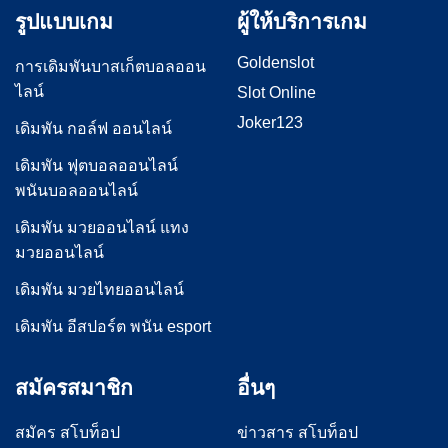
รูปแบบเกม
ผู้ให้บริการเกม
Goldenslot
การเดิมพันบาสเก็ตบอลออน
ไลน์
Slot Online
Joker123
เดิมพัน กอล์ฟ ออนไลน์
เดิมพัน ฟุตบอลออนไลน์
พนันบอลออนไลน์
เดิมพัน มวยออนไลน์ แทง
มวยออนไลน์
เดิมพัน มวยไทยออนไลน์
เดิมพัน อีสปอร์ต พนัน esport
สมัครสมาชิก
อื่นๆ
สมัคร สโบท็อป
ข่าวสาร สโบท็อป