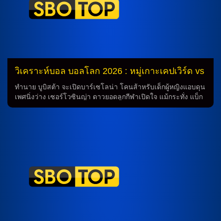
อาร์คานโช และชามิโร่ มอนไตโร่ เชื่อมต่อการเล่นร่วมกันอย่าง
มีประสิทธิภาพ รายชื่อทีมสำหรับเกม ทีมบูบิสต้าจะเริ่มเกมด้วย
แนว 4-1-4-1 โดยมีนักเตะต่างมาจากแผนกองหน้า ไดลอน ลิฟรา
เมนโต้ ออกสตาร์ทเพื่อล่าสกอร์ ทีมบูบิสต้า (4-1-4-1): โวซินญ่า –
สตีเว่น โมไรร่า, ปิโก้ โลเปส, ดิเนย์ บอร์เกส, สโตปิร่า – เควิน ปิ
น่า – ไรอัน เมนเดส, เตลโม่ อาร์คานโช, ชามิโร่ มอนไตโร่, เฮลิ
โอ้ วาเรล่า – […]
วิเคราะห์บอล บอลโลก 2026 : หมู่เกาะเคปเวิร์ด vs
ซาอุดิอาระเบีย
ทำนาย บูบิสต้า จะเปิดบาร์เซโลน่า โคนส้าหรับเด็กผู้หญิงแอบดุน
เพศนิ่งว่าง เซอร์โวซินญ่า ดาวยอดลูกกีฬาเปิดใจ แม้กระทั่ง แบ็ก
ซ้ายแนวร็อคเนอร์อย่าง ซิดนี่ โลเปส คาบราล จะหมดสิทธิ์ใช้งาน
เพราะได้รับโทษแบนจากการสะสมใบเหลืองครบโควต้า การจัด
ทัพ การทำนายว่า บูบิสต้า จะเริ่มเกมด้วยการจัดทัพในระบบ 4-1-
4-1 โดยมี เควิน ปิน่า คอยตัดเกมที่แดนกลาง และ เตลโม่ อาร์
คานโช และ ชามิโร่ มอนไตโร่ เดินเกมร่วมกัน ในขณะที่ ไดลอน
ลิฟราเมนโต้ จะเป็นกองหน้าตัวเป้าเพื่อล่าสกอร์ การตั้งแต่ง ใน
การเดินเกม บูบิสต้า จะมีโวซินญ่า ที่ปกป้องประตู สตีเว่น โมไร
ร่า, ปิโก้ โลเปส, ดิเนย์ บอร์เกส, สโตปิร่า ในลำดับกองหลัง และ
ไรอัน เมนเดส, เตลโม่ อาร์คานโช, ชามิโร่ มอนไตโร่, เฮลิโอ้ วา
เรล่า ในลำดับกลาง […]