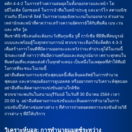
คติก 4-4-2 ในการสร้างความสมดุลในทั้งกองกลางและหน้า โด
ยมีไมเคิล บ็อกซอลล์ ในการนำทีมในหน้าประตู และมาร์โก สตาเมนิช
ร่วมกับ อีไลจาห์ จัสต์ ในการควบคุมจังหวะเกมในกองกลาง ส่วนสาม
เหล่านักเตะหน้าที่คาดว่าจะสร้างความอัศจรรย์ให้กับทีมคือ เบน เวน
และ คริส วู้ด
ทีมชาตินิวซีแลนด์จะต้องระวังทีมกุนซือ รูดี้ การ์เซีย ที่มีทีมที่สมบูรณ์
แบบและพร้อมสู้ในทุกสถานการณ์ พวกเขาจะเลือกใช้แท็คติก 4-3-3
เพื่อสร้างการโจมตีที่มีความออกจะและหวังว่าจะทำประตูได้ในเกมนี้
นักเตะเรดดี้ กล่าวว่าทีมมีความพร้อมและสมบูรณ์มาก เพราะทุกคนใน
ทีมพร้อมที่จะสอดแต่งตัวในทุกตำแหน่ง เป็นหนึ่งในเหตุผลที่ทำให้ทีมมี
โอกาสที่จะชนะในเกมนี้
อย่าลืมติดตามการแข่งขันฟุตบอลนี้เพื่อเห็นผลลัพธ์ในการทำนาย
ฟุตบอล และหากคุณต้องการดูบอลสด หรืออยากทราบวิเคราะห์ฟุตบอล
อย่าลืมที่จะติดตามการแข่งขันอย่างใกล้ชิด
พวกเขาจะพบกันในสนามบุรีรัมบย์ ในวันที่ 30 มีนาคม 2564 เวลา
20.00 น. อย่าลืมติดตามการแข่งขันและเห็นผลการทำนายในการ
แข่งขันนี้ได้ทางช่องทางต่าง ๆ ที่ทำการถ่ายทอดสดการแข่งขันด้วยวิธี
การต่าง ๆ ที่มีให้บริการ
วิเคราะห์บอล: การทำนายแมตช์ระหว่าง