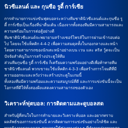
นิวซีแลนด์ และ กุนซือ รูดี้ การ์เซีย
การทำนายการแข่งขันฟุตบอลระหว่างทีมชาตินิวซีแลนด์และกุนซือ รู
ดี้ การ์เซียเป็นเรื่องที่น่าตื่นเต้น เนื่องจากทั้งสองทีมมีความสามารถและ
ความพร้อมในการต่อสู้อย่างดี
ทีมชาตินิวซีแลนด์จะพยายามสร้างเซอร์ไพรส์ในการผ่านเข้ารอบต่อ
ไป โดยจะใช้แท็คติก 4-4-2 เพื่อความสมดุลทั้งในกองกลางและหน้า
โดยความสามารถของนักเตะหน้าอย่างเบน เวน และ คริส วู้ดจะเป็น
ปัจจัยสำคัญในการสร้างประตูให้ทีม
ส่วนทีมกุนซือ รูดี้ การ์เซีย ก็เตรียมความพร้อมอย่างดีเพื่อท้าทายทีม
ชาตินิวซีแลนด์ พวกเขาจะใช้แท็คติก 4-3-3 เพื่อสร้างการโจมตีที่มี
ความออกจะและหวังว่าจะสร้างประตูในเกมนี้
ทั้งสองทีมมีความพร้อมและความสมบูรณ์ที่ดี และการแข่งขันนี้จะเป็น
โอกาสที่ดีให้ทั้งสองฝั่งแสดงความสามารถของตัวเอง
วิเคราะห์ฟุตบอล: การติดตามและดูบอลสด
สำหรับผู้ที่สนใจในการทำนายและวิเคราะห์บอล และอยากทราบ
ผลลัพธ์ของการแข่งขันนี้ ควรติดตามการแข่งขันอย่างใกล้ชิด และ
หากต้องการดูบอลสด สามารถใช้ช่องทางต่าง ๆ ที่ทำการถ่ายทอดสด