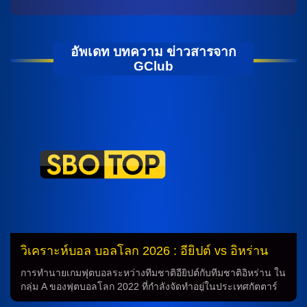
อัพเดท บทความ ข่าวสารจาก
GClub
วิเคราะห์บอล บอลโลก 2026 : อียิปต์ vs อิหร่าน
การทำนายเกมฟุตบอลระหว่างทีมชาติอียิปต์กับทีมชาติอิหร่าน ใน
กลุ่ม A ของฟุตบอลโลก 2022 ที่กำลังจัดทำอยู่ในประเทศกัตตาร์
ทีมชาติอียิปต์กับทีมชาติอิหร่านจะเผชิญหน้ากันในเกมเปิดบังคับ