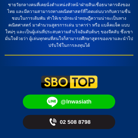
พอล โอคอน-เอ็นสต์เลอร์ และมีหน้าเป้าเป็น โมฮาเหม็ด ตูเร่ ที่จะ
ชายวัยกลางคนที่เคยนั่งตำแหน่งหัวหน้าฝ่ายสินเชื่อธนาคารดังของ
ต้องทุ่มเททุกความสามารถของตัวเองในการช่วยทีมให้ได้ผล
ไทย และมีความสามารถทางคณิตศาสตร์ที่โดดเด่นบวกกับความชื่น
สำเร็จในการแข่งขัน จากที่ทำนายได้ว่าการแข่งขันระหว่างทีม มิ
ชอบในการเดิมพัน ทำให้เขามักจะนำทฤษฎีความน่าจะเป็นทาง
เกล […]
คณิตศาสตร์ มาคำนวนสูตรการเล่น บาคาร่า หรือ แบล็คแจ็ค แบบ
ใหม่ๆ และเป็นผู้เล่นที่ประสบความสำเร็จอันดับต้นๆ ของจีคลับ ซึ่งเขา
มั่นใจด้วยว่า ผู้เล่นทุกคนที่สนใจก็สามารถศึกษาสูตรของเขาและนำไป
ปรับใช้ในการลงทุนได้
@lnwasiath
02 508 8798