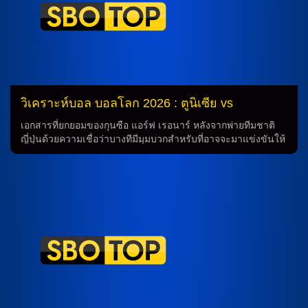
โตมิยาสุ, โค อิตาคูระ, ฮิโรกิ อิโตะ และ ริซึ โดอัน, ไคชู ซาโนะ,
อาโอะ ทานากะ, เคอิโตะ นากามูระ ในกลางสนาม และ จุนยะ อิ
โตะ และ ไดจิ คามาดะ ในบรรเลงหน้า และอายาเสะ อูเอดะ เป็น
หน้าเป้า การทำนายทีมชาติฮอลแลนด์ก่อนการแข่งขัน จากซีนารี
โอส ที่ผ่านมา […]
วิเคราะห์บอล บอลโลก 2026 : ตูนิเซีย vs
ฮอลแลนด์
เอกสารที่ยกยอมของกุนซือ แอร์ฟ เรอนาร์ หลังจากพ่ายทีมชาติ
ญี่ปุ่นด้วยความเชื่อว่าบางทีมีมุมบวกสำหรับที่อาจจะมาแข่งขันให้
ดูว่ากลองสองทีมนี้จะเป็นอย่างไรในวันนี้ วิเคราะห์บอล ของ
กุนซือ แอร์ฟ เรอนาร์ เมื่อพบกับทีมชาติญี่ปุ่นแล้ว พวกเขาได้พ่าย
พันธมิตรด้วยผลลัพธ์ 0-4 แต่สภาพทีมก่อนเกมยังพอมีมุมบวก
เนื่องจากพวกเขาไม่มีรายงานตัวเจ็บหรือติดโทษแบนเข้ามา ส่วน
การจัดทัพเชื่อว่าพวกเขาจะมาในแท็คติก 3-4-2-1 พร้อมกับส่ง อา
นิส เบน สลิมาเน่ กับ เอลล์เยส สคิรี ลงคุมแดนกลาง โดยมี อีไล
อาส ซาอ๊าด คอยขึ้นเกมรุกร่วมกับ ฮานนิบาล เมย์บรี และวางตัว
เซบาสเตียน ตูเน็คติ เป็นหัวหอกตัวเป้า ในขณะเดียวกัน ของทาง
ทีมชาติฮอลแลนด์ กุนซือ โรนัลด์ คูมัน ไม่มีรายงานตัวผู้เล่นบาด
เจ็บหรือติดโทษแบนเพิ่มเติมมาจากเกมถล่ม สวีเดน 5-1 แต่อย่าง
ใด คาดว่าเกมนี้จะมาในแท็คติก 4-3-3 พร้อมกับวางตัว รอัน กรา
เวนเบิร์ช, เฟรงกี้ เด ยอง และ กุส ทิล เป็นคีย์แมนสำคัญในแดน