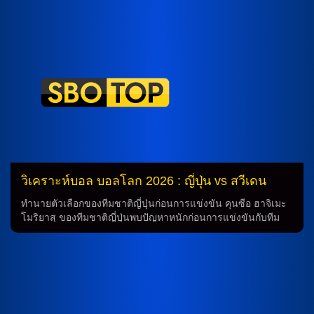
รอบแรกของการแข่งขัน โดยทัพ “มัมมี่” ทีมชาติอียิปต์ นำโดย
โค้ชช์ ฮอสซัม ฮัสซัน ได้แสดงความแข็งแกร่งจากการเอาชนะ
นิวซีแลนด์ 3-1 ในเกมเพื่อเตรียมพร้อมสำหรับเกมสำคัญนี้ ทีม
ชาติอียิปต์คาดว่าจะเข้าสนามด้วยกลยุทธ์แท็คติก 4-2-3-1 โดยมี
โมฮานัด ลาชีน และ มาร์วาน อัตเตีย ควบคุมจังหวะเกมในแดน
กลาง พร้อมกับ โมฮาเหม็ด ซาลาห์ ทีมกัปตันที่มีสถิติดาวยิงสูงสุด
ตลอดกาลของชาติ เตรียมลงปักหลักในแนวรุก โดยมี โอมาร์ มาร์
มูช นักเตะแนวรุกฟอร์มฮอตจาก แมนเชสเตอร์ ซิตี้ พร้อมลงค้ำใน
แดนหน้า ทัยงฝั่งอีกฝ่าย “นักรบแห่งเปอร์เซีย” ทีมชาติอิหร่าน ที่มี
กำลังทีมที่แข็งแกร่งในสมัยนี้ คาดว่าจะเข้าสนามด้วยกลยุทธ์
ระบบ 5-4-1 โดยมี เอห์ซาน ฮัจซาฟี่ กัปตันทีมเป็นตัวชูโรงตำ
แหน่งแบ็คซ้าย พร้อมกับ ซามาน ก็อดดอส และ ซาอี๊ด เอซาโต
ลาฮี ลงปักหลักคุมเกมในแดนกลาง […]
วิเคราะห์บอล บอลโลก 2026 : ญี่ปุ่น vs สวีเดน
ทำนายตัวเลือกของทีมชาติญี่ปุ่นก่อนการแข่งขัน คุนซือ ฮาจิเมะ
โมริยาสุ ของทีมชาติญี่ปุ่นพบปัญหาหนักก่อนการแข่งขันกับทีม
ชาติฮอลแลนด์ โดยมีผู้เล่นสำคัญอย่าง ทาเคฟูสะ คูโบะ และ ชู
โตะ มาชิโนะ มีปัญหาด้านร่างกาย ทำให้ไม่แน่ใจว่าจะเข้าร่วม
การแข่งขันหรือไม่ อย่างไรก็ตาม การทำนายว่า โมริยาสุ จะ
เตรียมวางหมากในระบบ 3-4-2-1 ในการเดินทางมาประจำเขต
การแข่งขัน โดยสมบูรณ์แบบ (3-4-2-1) ของทีมชาติญี่ปุ่นจะเป็น
ดังนี้: ซิออน ซูซูกิ ในประตู และแนวรับประกอบด้วย ทาเคฮิโระ