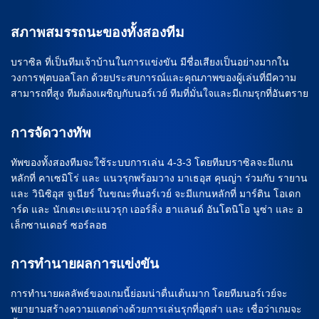
สภาพสมรรถนะของทั้งสองทีม
บราซิล ที่เป็นทีมเจ้าบ้านในการแข่งขัน มีชื่อเสียงเป็นอย่างมากใน
วงการฟุตบอลโลก ด้วยประสบการณ์และคุณภาพของผู้เล่นที่มีความ
สามารถที่สูง ทีมต้องเผชิญกับนอร์เวย์ ทีมที่มั่นใจและมีเกมรุกที่อันตราย
การจัดวางทัพ
ทัพของทั้งสองทีมจะใช้ระบบการเล่น 4-3-3 โดยทีมบราซิลจะมีแกน
หลักที่ คาเซมิโร่ และ แนวรุกพร้อมวาง มาเธอุส คุนญ่า ร่วมกับ รายาน
และ วินิซิอุส จูเนียร์ ในขณะที่นอร์เวย์ จะมีแกนหลักที่ มาร์ติน โอเดก
าร์ด และ นักเตะเตะแนวรุก เออร์ลิ่ง ฮาแลนด์ อันโตนิโอ นูซ่า และ อ
เล็กซานเดอร์ ซอร์ลอธ
การทำนายผลการแข่งขัน
การทำนายผลลัพธ์ของเกมนี้ย่อมน่าตื่นเต้นมาก โดยทีมนอร์เวย์จะ
พยายามสร้างความแตกต่างด้วยการเล่นรุกที่อุตส่า และ เชื่อว่าเกมจะ