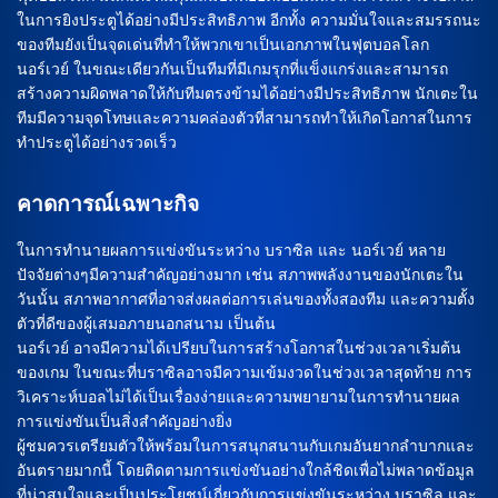
ในการยิงประตูได้อย่างมีประสิทธิภาพ อีกทั้ง ความมั่นใจและสมรรถนะ
ของทีมยังเป็นจุดเด่นที่ทำให้พวกเขาเป็นเอกภาพในฟุตบอลโลก
นอร์เวย์ ในขณะเดียวกันเป็นทีมที่มีเกมรุกที่แข็งแกร่งและสามารถ
สร้างความผิดพลาดให้กับทีมตรงข้ามได้อย่างมีประสิทธิภาพ นักเตะใน
ทีมมีความจุดโทษและความคล่องตัวที่สามารถทำให้เกิดโอกาสในการ
ทำประตูได้อย่างรวดเร็ว
คาดการณ์เฉพาะกิจ
ในการทำนายผลการแข่งขันระหว่าง บราซิล และ นอร์เวย์ หลาย
ปัจจัยต่างๆมีความสำคัญอย่างมาก เช่น สภาพพลังงานของนักเตะใน
วันนั้น สภาพอากาศที่อาจส่งผลต่อการเล่นของทั้งสองทีม และความตั้ง
ตัวที่ดีของผู้เสมอภายนอกสนาม เป็นต้น
นอร์เวย์ อาจมีความได้เปรียบในการสร้างโอกาสในช่วงเวลาเริ่มต้น
ของเกม ในขณะที่บราซิลอาจมีความเข้มงวดในช่วงเวลาสุดท้าย การ
วิเคราะห์บอลไม่ได้เป็นเรื่องง่ายและความพยายามในการทำนายผล
การแข่งขันเป็นสิ่งสำคัญอย่างยิ่ง
ผู้ชมควรเตรียมตัวให้พร้อมในการสนุกสนานกับเกมอันยากลำบากและ
อันตรายมากนี้ โดยติดตามการแข่งขันอย่างใกล้ชิดเพื่อไม่พลาดข้อมูล
ที่น่าสนใจและเป็นประโยชน์เกี่ยวกับการแข่งขันระหว่าง บราซิล และ