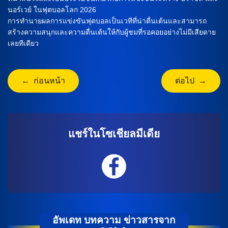
นอร์เวย์ ในฟุตบอลโลก 2026
การทำนายผลการแข่งขันฟุตบอลเป็นเวทีที่น่าตื่นเต้นและสามารถ
สร้างความสนุกและความตื่นเต้นให้กับผู้ชมที่รอคอยอย่างไม่มีเสียดาย
เลยทีเดียว
← ก่อนหน้า
ต่อไป →
แชร์ในโซเชียลมีเดีย
อัพเดท บทความ ข่าวสารจาก