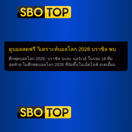
1 โดยมี มาร์ก เกอี และ เอซรี่ คอนซ่า คอยควบคุมแผงหลัง ใน
ขณะที่ จู๊ด เบลลิ่งแฮม เป็นตัวนำรุกสร้างสรรค์เกมสนับสนุนหน้า
เป้า ก่อนที่ แฮร์รี่ เคน จะเป็นตัวยึดเกมหลัง ความหวังของทีม
เม็กซิโกได้ทำผลงานอย่างยอดเยี่ยมในทัวร์นาเมนต์ล่าสุด แม้ว่า
ทีมอาจจะเผชิญกับทีมที่มีศักยภาพสูงมากกว่า […]
ดูบอลสดฟรี วิเคราะห์บอลโลก 2026 บราซิล พบ
นอร์เวย์ 6 ก.ค.69
ศึกฟุตบอลโลก 2026: บราซิล ปะทะ นอร์เวย์ ในรอบ 16 ทีม
สุดท้าย ในศึกฟุตบอลโลก 2026 ที่จัดขึ้นในเม็ตไลฟ์ สเตเดี้ยม
ประเทศสหรัฐอเมริกา ทีมแชมป์ 5 สมัย บราซิล จะพบกับทีม
นอร์เวย์จากยุโรปในรอบ 16 ทีมสุดท้ายของการแข่งขัน สถิติการ
พบกัน ทั้งสองทีมเคยพบกันทั้งหมด 4 ครั้ง โดยทีมนอร์เวย์ไม่เคย
แพ้ในทุกๆ ครั้ง จบลงด้วยการชนะ 2 ครั้งและเสมอ 2 ครั้ง โดย
เกมล่าสุดของพวกเขาเกิดขึ้นในนัดอุ่นเครื่องเมื่อปี 2006 ที่กรุง
ออสโล โดยที่ทีมนอร์เวย์เปิดบ้านและเสมอกับบราซิลด้วยคะแนน
1-1 การทำนายผลการแข่งขัน การทำนายผลการแข่งขันระหว่าง
บราซิลกับนอร์เวย์ในรอบ 16 ทีมสุดท้ายของฟุตบอลโลก 2026
กำลังเป็นที่พูดถึงอย่างมาก เนื่องจากทั้งสองทีมมีความสามารถ
และประสบการณ์ที่ดีและเป็นทีมที่มีความสมบูรณ์ทางกายภาพ นัก
วิเคราะห์บอลทั่วโลกกำลังวิเคราะห์ว่าการพบกันระหว่างบราซิล