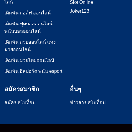
ไลน์
Slot Online
Joker123
เดิมพัน กอล์ฟ ออนไลน์
เดิมพัน ฟุตบอลออนไลน์
พนันบอลออนไลน์
เดิมพัน มวยออนไลน์ แทง
มวยออนไลน์
เดิมพัน มวยไทยออนไลน์
เดิมพัน อีสปอร์ต พนัน esport
สมัครสมาชิก
อื่นๆ
สมัคร สโบท็อป
ข่าวสาร สโบท็อป