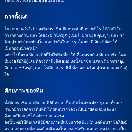
ไม่แน่ใจว่าจะพร้อมลุ้นชนะหรือไม่
การตั้งแต่
ในระบบ 4-2-3-1 ของทีมบราซิล มีแกนหลักที่ คาเซมิโร่ ให้กำลังใน
การกลางด้าน และโดยจะมี วินิซิอุส จูเนียร์, มาเธอุส คุนญ่า, และ รา
ฟินญ่า มาร่วมเข้าสู้ใจ และกำลังในการรุกโดยจะมี อิกอร์ ติอาโก้
เป็นกองหน้าตัวเป้า
อย่างไรก็ตาม ทีมเวสลี่ย์ก็ไม่ใช่ทีมที่จะให้เอื้อมทรัพย์แก่ทีมบราซิล โดย
ทีมเวสลี่ย์ก็มีผู้เล่นที่ควรคำนึงถึงเสมอ ทั้งนี้สมาชิก นูสแซร์ มาซราอุย,
อับเด เอซซัลซูลี, และ โซฟิยาน ราฮิมี่ ที่อาจจะพร้อมลุ้นชนะและเข้าสู้
ใจ
ศักยภาพของทีม
ทั้งทีมบราซิลและทีมเวสลี่ย์มีความเป็นเลิศในด้านต่าง ๆ และทั้งสอง
ฝ่ายก็มีการจัดการทีมที่ดี โดยทีมบราซิลจะเป็นฝ่ายคุมเกมและหา
จังหวะปิดบัญชีได้อย่างชาญฉลาด
ดังนั้น ต่อให้ทีมเวสลี่ย์มีศักยภาพที่แข็งแกร่งเพียงใด แต่ทีมบราซิลก็ยังมี
ความสามารถที่จะพูดด้วยตัวเองในการแข่งขัน และคาดหวังว่าจะเป็น