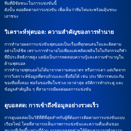
ทีมที่มีชัยชนะในการแข่งขันนี้
ดังนั้น คอยติดตามการแข่งขัน เพื่อเห็นว่าทีมไหนจะพร้อมลุ้นชนะ
เอาชนะ
วิเคราะห์ฟุตบอล: ความสำคัญของการทำนาย
การทำนายผลการแข่งขันฟุตบอลเป็นเรื่องที่ทุกคนสนใจและติดตาม
อย่างใกล้ชิด เพราะการทำนายไม่เพียงแค่เพลิดเพลินใจในกิจกรรมกีฬา
ที่มีประสิทธิภาพสูง แต่ยังเป็นการทดสอบความรู้และความชำนาญใน
ด้านฟุตบอล
การทำนายฟุตบอลไม่ได้มาจากความสมมาตร หรือการเดา แต่เกิดจาก
การวิเคราะห์ข้อมูลที่ครบถ้วนและเชื่อถือได้ เช่น ประวัติการพบปะกัน
ของทีมทั้งสอง ฟอร์มของทีมในช่วงเวลาล่าสุด สถิติการทำประตู และ
ข้อมูลสำคัญอื่น ๆ ที่สามารถมีผลต่อผลการแข่งขัน
ดูบอลสด: การเข้าถึงข้อมูลอย่างรวดเร็ว
การดูบอลสดเป็นวิธีที่ดีที่สุดสำหรับผู้ที่ต้องการติดตามการแข่งขันแบบ
เรียลไทม์ โดยที่สามารถเห็นภาพการแข่งขันและความตื่นเต้นของ
สนามที่เกิดขึ้นอย่างถี่ถ้วน การดูบอลสดช่วยให้ผู้ชมสามารถทำความ