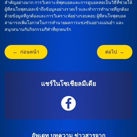
สำคัญอย่างมาก การวิเคราะห์ฟุตบอลและการดูบอลสดเป็นวิธีที่ช่วยให้
ผู้ที่สนใจฟุตบอลเข้าถึงข้อมูลอย่างรวดเร็วและทำการทำนายที่ถูกต้อง
ด้วยข้อมูลที่ถูกต้องและการวิเคราะห์อย่างรอบคอบ ผู้ที่สนใจฟุตบอล
สามารถเพิ่มโอกาสในการทำนายผลการแข่งขันอย่างแม่นยำ และ
สนุกสนานกับกิจกรรมกีฬาที่ทุกคนรัก
← ก่อนหน้า
ต่อไป →
แชร์ในโซเชียลมีเดีย
อัพเดท บทความ ข่าวสารจาก