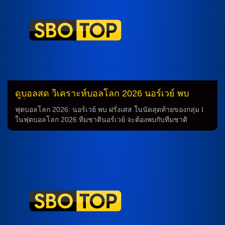
ชนะเกมในการแข่งขันระดับโลก สำหรับนัดนี้จะมีการแข่งขันใน
วันอาทิตย์ที่ 28 มิถุนายน 2569 เวลา 04.00 น. การทำนายในเกม
นี้กำลังเป็นประเด็นที่น่าตื่นเต้น เนื่องจากทั้งทีมอังกฤษและ
ปานามามีผลงานที่โดดเด่นในการแข่งขันล่าสุด โดยที่ทีมอังกฤษ
เคยเจอกันกับปานามาในฟุตบอลโลก 2018 และสามารถเอาชนะ
ด้วยคะแนน 6-1 ผู้ที่สนใจดูบอลสดและวิเคราะห์ฟุตบอลคาด
ว่าการแข่งขันระหว่างอังกฤษกับปานามานั้นจะเต็มไปด้วยความ
สนุกสนานและความตื่นเต้น ซึ่งจะเป็นโอกาสที่ดีให้แฟนๆ
ฟุตบอลได้ทำนายผลการแข่งขันในทีมของตัวเอง การทำนายใน
ดูบอลสด วิเคราะห์บอลโลก 2026 นอร์เวย์ พบ
ฟุตบอลโลก 2026 เป็นเรื่องที่ทุกคนต้องติดตามอย่างใกล้ชิด
ฝรั่งเศส 27 มิ.ย.69
เพราะไม่มีใครสามารถทราบผลของการแข่งขันล่วงหน้าได้ แต่
ฟุตบอลโลก 2026: นอร์เวย์ พบ ฝรั่งเศส ในนัดสุดท้ายของกลุ่ม I
ความสนุกและความตื่นเต้นในทุกๆ นัดการแข่งขันยังคงมีอยู่
ในฟุตบอลโลก 2026 ทีมชาตินอร์เวย์ จะต้องพบกับทีมชาติ
ตลอดเวลา สรุป การทำนายเกมฟุตบอลโลก 2026 ระหว่างทีม
ฝรั่งเศสในนัดสุดท้ายของกลุ่ม I ซึ่งจะถ่ายทอดสดผ่านช่องทางดู
อังกฤษกับปานามาเป็นเรื่องที่ทุกคนต้องตื่นเต้นและสนุกสนาน
บอลสดเมื่อวันศุกร์ที่ 26 มิถุนายน หรือ ช่วงวันเสาร์ที่ 27 มิถุนายน
เนื่องจากทั้งสองทีมมีความสามารถแข่งขันที่มีคุณภาพ ซึ่งจะมอบ
2569 เวลา 02.00 น. ตามเวลาประเทศไทยที่สนามบอสตัน สเต
ความสนุกและความตื่นเต้นให้แฟนๆ ฟุตบอลทั่วโลกในทุกๆ นัด
เดี้ยม เมืองบอสตัน ประเทศสหรัฐอเมริกา ทำนายผลการแข่งขัน
การแข่งขัน […]
การทำนายผลการแข่งขันระหว่างทีมชาตินอร์เวย์ และทีมชาติ
ฝรั่งเศส กำลังเป็นเรื่องที่น่าตื่นเต้นสำหรับผู้ชมและนักวิเคราะห์
บอลทั่วโลก ทั้งสองทีมมีประวัติการแข่งขันที่น่าสนใจและความ
สามารถที่น่าจดจำ นอร์เวย์ ทีมชาติที่เคยมีความสำเร็จในการ
แข่งขันฟุตบอลโลก และฝรั่งเศส ทีมชาติแชมป์โลก 2018 ที่มีผล
งานที่โดดเด่นอย่างมหาศาล การพบกันของทั้งสองทีมนั้นเป็นการ