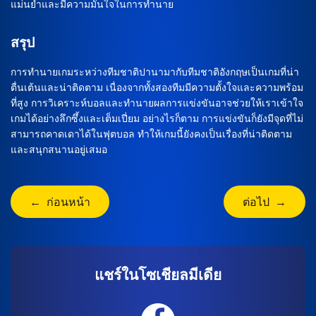
แม่นยำและมีความมั่นใจในการทำนาย
สรุป
การทำนายเกมระหว่างทีมชาติปานามากับทีมชาติอังกฤษเป็นเกมที่น่า
ตื่นเต้นและน่าติดตาม เนื่องจากทั้งสองทีมมีความตั้งใจและความพร้อม
ที่สูง การวิเคราะห์บอลและทำนายผลการแข่งขันอาจช่วยให้เราเข้าใจ
เกมได้อย่างลึกซึ้งและเต็มเปี่ยม อย่างไรก็ตาม การแข่งขันก็ยังมีจุดที่ไม่
สามารถคาดเดาได้ในฟุตบอล ทำให้เกมนี้ยังคงเป็นเรื่องที่น่าติดตาม
และสนุกสนานอยู่เสมอ
← ก่อนหน้า
ต่อไป →
แชร์ในโซเชียลมีเดีย