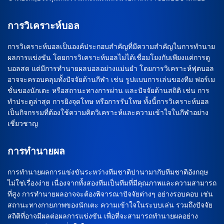
การวิเคราะห์บอล
การวิเคราะห์บอลเป็นองค์ประกอบสำคัญที่มีความสำคัญในการทำนาย
ผลการแข่งขัน โดยการวิเคราะห์บอลไม่ได้เชื่อมโยงกับเพียงแค่การดู
บอลสด แต่มีการทำนายผลบอลอย่างแม่นยำ โดยการวิเคราะห์ฟุตบอล
อาจจะครอบคลุมทั้งปัจจัยด้านกีฬา เช่น รูปแบบการเล่นของทีม ฟอร์เม
ชั่นของนักเตะ หรือสถานะทางการผ่าน และปัจจัยด้านสถิติ เช่น การ
ทำประตูล่าสุด การยิงจุดโทษ หรือการรับโทษ ทั้งนี้การวิเคราะห์บอล
เป็นกิจกรรมที่ต้องใช้ความคิดวิเคราะห์และความเข้าใจในกีฬาอย่าง
เชี่ยวชาญ
การทำนายผล
การทำนายผลการแข่งขันระหว่างทีมชาติปานามากับทีมชาติอังกฤษ
ไม่ใช่เรื่องง่าย เนื่องจากทั้งสองทีมเป็นทีมที่มีคุณภาพและความสามารถ
ที่สูง การทำนายผลอาจจะต้องพิจารณาปัจจัยต่างๆ อย่างรอบคอบ เช่น
สถานะทางกายภาพของนักเตะ ความเข้าใจในระบบเล่น รวมถึงปัจจัย
สถิติที่อาจมีผลต่อผลการแข่งขัน เพื่อที่จะสามารถทำนายผลอย่าง