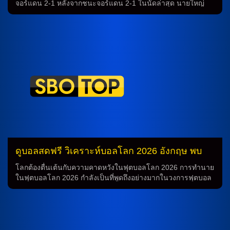
จอร์แดน 2-1 หลังจากชนะจอร์แดน 2-1 ในนัดล่าสุด นายใหญ่
ฌาเมล เบลมาดี้ มีโอกาสสู่การเข้ารอบเต็มตัวในการแข่งขันต่อ
ไป แต่ก่อนเกมสำคัญ ทีมจำเป็นต้องตรวจสอบความพร้อมของนัก
เตะทั้งหมด ความพร้อมของทีม โมฮาเหม็ด อามูร่า กองหน้าของ
ทีมยังต้องลุ้นว่าจะพร้อมสำหรับเกมนี้หรือไม่ การจัดทัพของทีม
คาดว่าจะวางในระบบ 4-2-3-1 และเลือกใช้ ฮิชาม บูดาอุย และ
นาบิล เบนตาเลบ เพื่อควบคุมการเล่นในกลางสนาม ริยาด มาห์
เรซ นักเตะแนวรุกตัวเป็นคีย์แมนสำคัญในการเริ่มเกม และ อามีน
กูอิรี่ นักเตะที่พร้อมสำหรับการทำประตู ทีมแอลจีเรีย ทีมกุนซือ
ราล์ฟ รังนิค พร้อมนำทีมลุ้นชิงชัยหลังเพิ่งแพ้ อาร์เจนติน่า 0-2
การจัดทัพคาดว่าจะวางในระบบ 4-2-3-1 และเลือกใช้ ซาเเวร์
ชลาเกอร์ และ นิโคลัส เซวัลด์ เพื่อควบคุมการเล่นในกลางสนาม
รวมถึง โรมาโน่ ชมิด, […]
ดูบอลสดฟรี วิเคราะห์บอลโลก 2026 อังกฤษ พบ
ปานามา 28 มิ.ย.69
โลกต้องตื่นเต้นกับความคาดหวังในฟุตบอลโลก 2026 การทำนาย
ในฟุตบอลโลก 2026 กำลังเป็นที่พูดถึงอย่างมากในวงการฟุตบอล
โดยที่การแข่งขันนี้จะจัดขึ้นในเดือนมิถุนายนถึงกรกฎาคม ปี
2569 ในประเทศเม็กซิโก แคนาดา และสหรัฐอเมริกา ซึ่งเป็นครั้ง
แรกที่มีทีมเข้าร่วมการแข่งขันมากถึง 48 ทีม แข่งทั้งหมด 104 นัด
วิเคราะห์บอล: อังกฤษ vs ปานามา ในกลุ่ม L ที่เตรียมจะพบกันใน
นัดที่สอง ทีมปานามาจะต้องเผชิญหน้ากับทีมอังกฤษที่มีประวัติการ