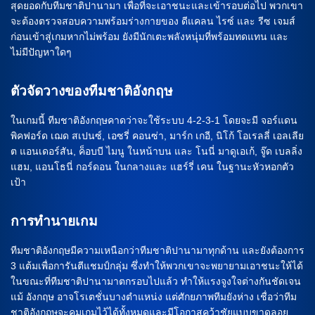
สุดยอดกับทีมชาติปานามา เพื่อที่จะเอาชนะและเข้ารอบต่อไป พวกเขา
จะต้องตรวจสอบความพร้อมร่างกายของ ดีแคลน ไรซ์ และ รีซ เจมส์
ก่อนเข้าสู่เกมหากไม่พร้อม ยังมีนักเตะพลังหนุ่มที่พร้อมทดแทน และ
ไม่มีปัญหาใดๆ
ตัวจัดวางของทีมชาติอังกฤษ
ในเกมนี้ ทีมชาติอังกฤษคาดว่าจะใช้ระบบ 4-2-3-1 โดยจะมี จอร์แดน
พิคฟอร์ด เฌด สเปนซ์, เอซรี่ คอนซ่า, มาร์ก เกอี, นิโก้ โอเรลลี่ เอลเลีย
ต แอนเดอร์สัน, ค็อบบี ไมนู ในหน้าบน และ โนนี่ มาดูเอเก้, จู๊ด เบลลิ่ง
แฮม, แอนโธนี่ กอร์ดอน ในกลางและ แฮร์รี่ เคน ในฐานะหัวหอกตัว
เป้า
การทำนายเกม
ทีมชาติอังกฤษมีความเหนือกว่าทีมชาติปานามาทุกด้าน และยังต้องการ
3 แต้มเพื่อการันตีแชมป์กลุ่ม ซึ่งทำให้พวกเขาจะพยายามเอาชนะให้ได้
ในขณะที่ทีมชาติปานามาตกรอบไปแล้ว ทำให้แรงจูงใจต่างกันชัดเจน
แม้ อังกฤษ อาจโรเตชั่นบางตำแหน่ง แต่ศักยภาพทีมยังห่าง เชื่อว่าทีม
ชาติอังกฤษจะคุมเกมไว้ได้ทั้งหมดและมีโอกาสคว้าชัยแบบขาดลอย