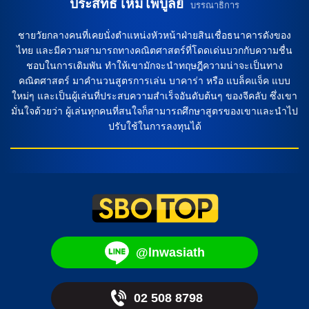
ประสิทธิ์ เหมไพบูลย์
บรรณาธิการ
ชายวัยกลางคนที่เคยนั่งตำแหน่งหัวหน้าฝ่ายสินเชื่อธนาคารดังของ
ไทย และมีความสามารถทางคณิตศาสตร์ที่โดดเด่นบวกกับความชื่น
ชอบในการเดิมพัน ทำให้เขามักจะนำทฤษฎีความน่าจะเป็นทาง
คณิตศาสตร์ มาคำนวนสูตรการเล่น บาคาร่า หรือ แบล็คแจ็ค แบบ
ใหม่ๆ และเป็นผู้เล่นที่ประสบความสำเร็จอันดับต้นๆ ของจีคลับ ซึ่งเขา
มั่นใจด้วยว่า ผู้เล่นทุกคนที่สนใจก็สามารถศึกษาสูตรของเขาและนำไป
ปรับใช้ในการลงทุนได้
@lnwasiath
02 508 8798