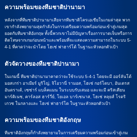
ความพร้อมของทีมชาติปานามา
หลังจากที่ทีมชาติปานามาเสียจากทีมชาติโครเอเชียในเกมล่าสุด พวก
เขากำลังพยายามสุดกำลังในการเตรียมความพร้อมก่อนเข้าสู่เกมสุด
ยอดกับทีมชาติอังกฤษ ทั้งนี้พวกเขาไม่มีปัญหาเรื่องการบาดเจ็บหรือการ
ติดโทษจากเกมก่อนหน้าและพร้อมที่จะแสดงความสามารถในระบบ 5-
4-1 ที่คาดว่าจะนำโดย โฮเซ่ ฟาฮาร์โด้ ในฐานะหัวหอกตัวเป้า
ตัวจัดวางของทีมชาติปานามา
ในเกมนี้ ทีมชาติปานามาคาดว่าจะใช้ระบบ 5-4-1 โดยจะมี ออร์ลันโด้
มอสเกร่า อาเมียร์ มูริโญ่, จิโอวานี่ รามอส, โฮเซ่ กอร์โดบา, อันเดรส
อันดราเด้, เซซ่าร์ แบล็คแมน ในระบบรับเสมอ และจะมี คริสเตียน
มาร์ติเนซ, คาร์ลอส ฮาร์วี่ย์, โยเอล บาร์เซนาส, โฮเซ่ หลุยส์ โรดริ
เกวซ ในกลางและ โฮเซ่ ฟาฮาร์โด ในฐานะหัวหอกตัวเป้า
ความพร้อมของทีมชาติอังกฤษ
ทีมชาติอังกฤษก็กำลังพยายามในการเตรียมความพร้อมก่อนเข้าสู่เกม