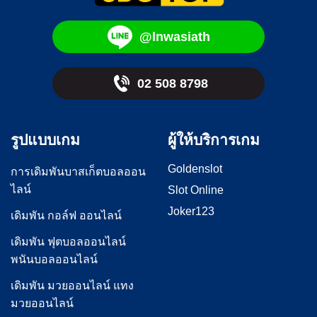
@lnwasiath
02 508 8798
รูปแบบเกม
ผู้ให้บริการเกม
Goldenslot
การเดิมพันบาสเก็ตบอลออน
ไลน์
Slot Online
Joker123
เดิมพัน กอล์ฟ ออนไลน์
เดิมพัน ฟุตบอลออนไลน์
พนันบอลออนไลน์
เดิมพัน มวยออนไลน์ แทง
มวยออนไลน์