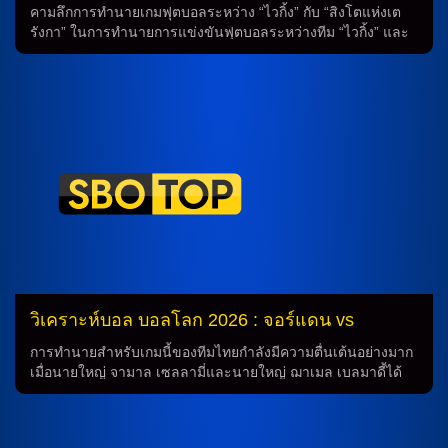
คามลึกการทำนายเกมฟุตบอลระหว่าง “ไวกิ้ง” กับ “สิงโตแห่งเต
รังกา” ในการทำนายการแข่งขันฟุตบอลระหว่างทีม “ไวกิ้ง” และ
“สิงโตแห่งเตรังกา” มีความสำคัญอย่างมาก โดยทีม “ไวกิ้ง” แสดง
ให้เห็นถึงสมรรถนะที่ดีเยี่ยมของทีมในช่วงเวลานี้ ส่วนทีม “สิงโต
แห่งเตรังกา” อาจมีบางปัญหาในการปรับตัวก่อนการแข่งขัน
เนื่องจากผลการแข่งขันก่อนหน้าที่เห็นได้ว่าทีมมีความไม่เสถียร
บ้าง ดังนั้นการทำนายเกมนี้อาจมีความน่าสนใจจริงๆ การเตรียม
ตัวของทีม “ไวกิ้ง” ทีม “ไวกิ้ง” มีสภาพทีมสมบูรณ์ร้อยเปอร์เซ็นต์
พร้อมแกนหลักหน้าเดิมครบครัน โดยมีโครงสร้างการเล่นที่คาด
ว่าจะเป็นระบบ 4-3-3 โดยจอมทัพกัปตันจะเป็น มาร์ติน โอเดก
าร์ด, ซานเดอร์ เบอร์เก้ และ เฟรดริก ออร์สเนส ที่จะเริ่มสิ้นสุด
การแข่งขันในแดนกลางพร้อมกับวางตัว เออร์ลิ่ง ฮาลันด์ สตาร์
ตัวเก่งลงค้ำหน้าเป้าโดยมี อเล็กซานเดอร์ ซอร์ลอธ และ อันโต
นิโอ นูซ่า เป็นคนขนาบข้าง สำหรับสวมเสื้อเล่นทีม “ไวกิ้ง” จะ
ประกอบไปด้วย ออร์ยาน นีลันด์ ในประตู และ จูเลียน ไรเออร์สัน,
คริสตอฟเฟอร์ อาเยอร์, ทอร์บียอร์น เฮ็กเก้ม, […]
วิเคราะห์บอล บอลโลก 2026 : จอร์แดน vs
แอลจีเรีย
การทำนายสำหรับเกมนี้ของทีมไทยกำลังมีความตื่นเต้นอย่างมาก
เมื่อนายใหญ่ จามาล เซลลามี่และนายใหญ่ ฌาเมล เบลมาดี้ได้
เผยแพร่รายชื่อผู้เล่นที่จะเข้าร่วมในเกมชิงชนะเลิศ โดยมีการ
วิเคราะห์บอลอย่างละเอียดในแต่ละตำแหน่งของทีม โดยในการ
ทำนายนี้มีการคาดการณ์ว่าจะมีการโรเตชั่นในบางตำแหน่งของ