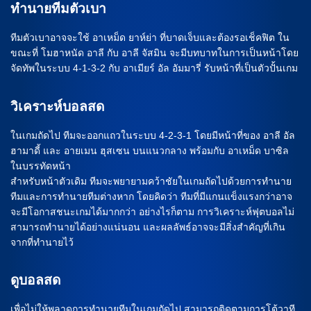
ทำนายทีมตัวเบา
ทีมตัวเบาอาจจะใช้ อาเหม็ด ยาห์ย่า ที่บาดเจ็บและต้องรอเช็คฟิต ใน
ขณะที่ โมฮาหนัด อาลี กับ อาลี จัสมิน จะมีบทบาทในการเป็นหน้าโดย
จัดทัพในระบบ 4-1-3-2 กับ อาเมียร์ อัล อัมมารี่ รับหน้าที่เป็นตัวปั้นเกม
วิเคราะห์บอลสด
ในเกมถัดไป ทีมจะออกแถวในระบบ 4-2-3-1 โดยมีหน้าที่ของ อาลี อัล
ฮามาดี้ และ อายเมน ฮุสเซน บนแนวกลาง พร้อมกับ อาเหม็ด บาซิล
ในบรรทัดหน้า
สำหรับหน้าตัวเดิม ทีมจะพยายามคว้าชัยในเกมถัดไปด้วยการทำนาย
ทีมและการทำนายทีมต่างหาก โดยคิดว่า ทีมที่มีแกนแข็งแรงกว่าอาจ
จะมีโอกาสชนะเกมได้มากกว่า อย่างไรก็ตาม การวิเคราะห์ฟุตบอลไม่
สามารถทำนายได้อย่างแน่นอน และผลลัพธ์อาจจะมีสิ่งสำคัญที่เกิน
จากที่ทำนายไว้
ดูบอลสด
เพื่อไม่ให้พลาดการทำนายทีมในเกมถัดไป สามารถติดตามการโต้วาที