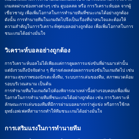
เกมสดผ่านช่องทางต่างๆ เช่น ดูบอลสด หรือ การวิเคราะห์บอล จากผู้
เชี่ยวชาญ เพื่อเพิ่มโอกาสในการทำนายทีมที่ชนะเกมได้อย่างถูกต้อง
ดังนั้น การทำนายทีมในเกมถัดไปจึงเป็นเรื่องที่น่าสนใจและต้องให้
ความสำคัญในการวิเคราะห์ฟุตบอลอย่างถูกต้อง เพื่อเพิ่มโอกาสในการ
ชนะเกมได้อย่างมั่นใจ
วิเคราะห์บอลอย่างถูกต้อง
การวิเคราะห์บอลไม่ได้เพียงแค่การดูผลการแข่งขันที่ผ่านมาเท่านั้น
แต่ยังรวมถึงปัจจัยต่าง ๆ ที่อาจส่งผลต่อผลการแข่งขันในเกมถัดไป เช่น
สถานะสุขภาพของนักเตะทั้งทีม, ระบบการเล่นของทีม, สภาพแวดล้อม
รอบบริเวณสนาม เป็นต้น
การทำนายทีมในเกมถัดไปต้องพิจารณาเหล่านี้อย่างรอบคอบเพื่อเพิ่ม
โอกาสในการทำนายทีมที่ชนะเกมได้อย่างถูกต้อง เช่น การวิเคราะห์
ลักษณะการเล่นของทีมที่มีการผ่านบอลมากกว่าคู่แข่ง หรือการใช้กล
ยุทธ์เอฟเฟคที่สามารถทำให้ทีมชนะเกมได้อย่างมั่นใจ
การเสริมแรงในการทำนายทีม