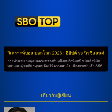
ทีม ในเกมนี้ทีมไทยมีแผนการจัดทัพในระบบ 3-4-2-1 โดยมีแกน
หลักที่ นูร์ อัล ราวับเดห์ และ นิซาร์ อัล-ราชดาน ในด้านกลาง
ของสนาม ส่วนในแนวรุกนั้น จะมีโอกาสของ โอเดห์ อัล-ฟาคูรี่
และ อาลี โอลวาน ที่จะเป็นผู้สร้างสรรค์เกมรุกหน้าเป้าวาง มูซ่า
อัล-ทามารี ทีมไทยที่จะเข้าร่วมเกมชิงชนะเลิศนี้จะใช้ระบบ 4-3-3
โดยมีนายใหญ่ ฌาเมล เบลมาดี้ที่จะควบคุมการจัดทัพของทีม
และถือสิทธิ์ใช้งาน เจาอูน อัดฌัม และ ซามีร์ เชอร์กี ที่มีปัญหา
อาการบาดเจ็บ ในด้านการเล่นของทีมนั้นจะมีแนวรักซึ่งนำโดย
อามีน กูอิรี่ และคนที่ขนาบข้างจะเป็น อานิส ฮัดจ์ มูสซ่า และ
ฟาเรส ชาอิบี้ ร่วมกันล่าตาข่ายอย่างมีความมั่นใจ ในเกมชิงชนะ
เลิศนี้ทีมไทยกำลังพยายามเอาชนะทีมตระกูลอื่นๆ ที่เข้าร่วมใน
วิเคราะห์บอล บอลโลก 2026 : อียิปต์ vs นิวซีแลนด์
การแข่งขัน โดยมีแผนการรุกเส้นทางที่ชัดเจนและเชื่อมั่นว่าจะ
ทำให้ทีมไทยประสบความสำเร็จในเกมนี้ ด้วยวิเคราะห์ฟุตบอลที่
การทำนายเกมฟุตบอลระหว่างทีมหนึ่งกับอีกทีมหนึ่งเป็นสิ่งที่นัก
ละเอียดและการทำนายที่คาดการณ์ว่าทีมไทยจะมีโอกาสในเกมนี้
พนันและผู้ชมกีฬาทุกคนต้องให้ความสนใจ เนื่องจากมันเป็นวิธีที่
[…]
สนุกสนานและตื่นเต้นในการดูบอลสด นอกจากนี้การทำนาย
ฟุตบอลยังเป็นวิธีที่ช่วยให้ผู้เล่นมองเห็นภาพรวมของเกมและการ
วิเคราะห์ฟุตบอลอย่างถูกต้อง ในเนื้อหาข้างต้นเป็นการวิเคราะห์
เกมที่ต้องการทำนายระหว่างทีมหนึ่งกับอีกทีมหนึ่ง โดยมีการ
ทำนายเกมระหว่าง ทีม นายใหญ่ ฮอสซัม ฮัสซัน และ นายใหญ่
เกี่ยวกับผู้เขียน
ดาร์เรน บาเซลี่ย์ นายใหญ่ ฮอสซัม ฮัสซัน ได้เตรียมทีมของเขา
ในระบบ 4-2-3-1 โดยมีผู้รักษาประตูคือ มุสตาฟา โชเบียร์ และมี
เกมเจอกับนายใหญ่ ดาร์เรน บาเซลี่ย์ ที่เตรียมทีมในระบบเช่น
เดียวกัน นายใหญ่ ฮอสซัม ฮัสซัน ได้ตัดสินใจใช้ โมฮาเหม็ด