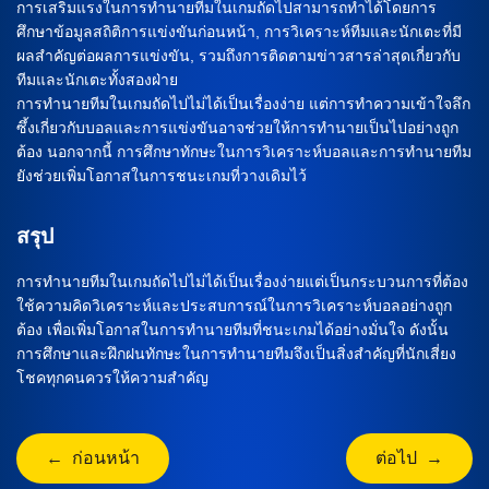
การเสริมแรงในการทำนายทีมในเกมถัดไปสามารถทำได้โดยการ
ศึกษาข้อมูลสถิติการแข่งขันก่อนหน้า, การวิเคราะห์ทีมและนักเตะที่มี
ผลสำคัญต่อผลการแข่งขัน, รวมถึงการติดตามข่าวสารล่าสุดเกี่ยวกับ
ทีมและนักเตะทั้งสองฝ่าย
การทำนายทีมในเกมถัดไปไม่ได้เป็นเรื่องง่าย แต่การทำความเข้าใจลึก
ซึ้งเกี่ยวกับบอลและการแข่งขันอาจช่วยให้การทำนายเป็นไปอย่างถูก
ต้อง นอกจากนี้ การศึกษาทักษะในการวิเคราะห์บอลและการทำนายทีม
ยังช่วยเพิ่มโอกาสในการชนะเกมที่วางเดิมไว้
สรุป
การทำนายทีมในเกมถัดไปไม่ได้เป็นเรื่องง่ายแต่เป็นกระบวนการที่ต้อง
ใช้ความคิดวิเคราะห์และประสบการณ์ในการวิเคราะห์บอลอย่างถูก
ต้อง เพื่อเพิ่มโอกาสในการทำนายทีมที่ชนะเกมได้อย่างมั่นใจ ดังนั้น
การศึกษาและฝึกฝนทักษะในการทำนายทีมจึงเป็นสิ่งสำคัญที่นักเสี่ยง
โชคทุกคนควรให้ความสำคัญ
← ก่อนหน้า
ต่อไป →