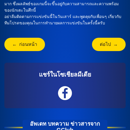
มาก ซึ่งผลลัพธ์ของเกมนี้จะขึ้นอยู่กับความสามารถและความพร้อม
ของนักเตะในศึกนี้
อย่าลืมติดตามการแข่งขันนี้ในวันเสาร์ และพูดคุยกับเพื่อนๆ เกี่ยวกับ
ทีมโปรดของคุณในการทำนายผลการแข่งขันในครั้งนี้ครับ
← ก่อนหน้า
ต่อไป →
แชร์ในโซเชียลมีเดีย
อัพเดท บทความ ข่าวสารจาก
GClub