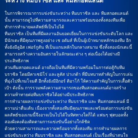
ระหว่าง ทีมบราซิล และ ทีมสกอตแลนด์
ในการพิจารณาการแข่งขันระหว่าง ทีมบราซิล และ ทีมสกอตแลนด์
นั้น สามารถดูไปที่ความสามารถและความพร้อมของทั้งสองทีมเพื่อ
ทำการทำนายผลลัพธ์ที่เป็นไปได้
ทีมบราซิล เป็นทีมที่มีผลงานอันยอดเยี่ยมในการแข่งขันระดับโลก และ
มีนักเตะที่มีคุณภาพสูงอย่าง เช อดัมส์ ที่เป็นผู้เป้าหมายหลักของทีม อีก
ทั้งยังมีลูอิส เฟอร์กูสัน ที่เป็นแกนหลักในกลางสนาม ซึ่งทั้งสองนักเตะนี้
สามารถสร้างความอันตรายในลักษณะต่าง ๆ ต่อเนื่องได้อย่างมี
ประสิทธิภาพ
ส่วนทีมสกอตแลนด์ อาจถือเป็นทีมที่มีความพร้อมในการต่อสู้กับทีม
บราซิล โดยมีคาเซมิโร่ และลูคัส ปาเกต้า ที่มีบทบาทสำคัญในการเล่น
ที่มุ่งไปที่เกมโจมตี อีกทั้งยังมีอิกอร์ ติอาโก้ ให้ความสำคัญในการเสื้อตัว
เป้า ดังนั้น การรวมพลังความสามารถของทีมสกอตแลนด์อาจสร้าง
ความท้าทายต่อทีมบราซิลได้อย่างมีประสิทธิภาพ
การทำนายผลการแข่งขันระหว่าง ทีมบราซิล และ ทีมสกอตแลนด์ มี
ความน่าตื่นเต้น เนื่องจากทั้งสองทีมมีคุณภาพและพร้อมต่อการแข่งขัน
ผลลัพธ์ของเกมนี้จึงอาจเป็นไปได้ในทิศทางใดก็ได้ แฟนๆ ฟุตบอลทั้ง
สองฝั่งคงต้องติดตามการแข่งขันนี้อย่างใกล้ชิด
ด้วยความสามารถและความพร้อมจากทั้งสองทีม การทำนายผลการ
แข่งขันระหว่าง ทีมบราซิล และ ทีมสกอตแลนด์ เป็นเรื่องที่น่าสนใจ