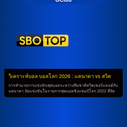
วิเคราะห์บอล บอลโลก 2026 : แคนาดา vs สวิต
เซอร์แลนด์
การทำนายการแข่งขันฟุตบอลระหว่างทีมชาติสวิตเซอร์แลนด์กับ
แคนาดา จัดแข่งขันในรายการฟุตบอลชิงแชมป์โลก 2022 ที่จัด
ขึ้นที่สเเตดเเอคเคอารีน่า สเเบีย สเเตดเเอคเคนาดา ทำนายว่าทั้ง
สองทีมจะมีโอกาสเข้ารอบต่อไป โดยการทำนายจากศูนย์การเดิม
พันที่มีชื่อเสียงระดับโลก วิเคราะห์บอล และ การทำนาย สวิต
เซอร์แลนด์ ดูดีกว่านิดหน่อยในการเตรียมตัวเข้ารอบ แม้แต่
คุณภาพของนักเตะที่เหมาะสมกับเกมแต่ยังไม่สามารถจบเกมด้วย
การชนะ ทีมชาติฟุตบอลแคนาดา ก็มีการเตรียมตัวอย่างดีและ