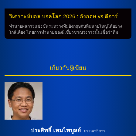
ท้าทายและสนุกสนานมากขึ้น การทำนายผลการแข่งขันฟุตบอล
แข่งและไม่แพ้ขาด **การทำนายผลลัพธ์ของเกม** จากการ
ไม่ได้เป็นเรื่องที่ง่ายแต่ก็เสี่ยงเสียดสียอ. การวิเคราะห์ฟุตบอล
ทำนายที่ผ่านมาแล้ว ทีมเซเนกัลมีความเจริญพระเนตรในการ
จำเป็นต้องพิจารณาข้อมูลหลายปัจจัย […]
เอาชนะทีมเบลเยียมในเกมนี้ โดยมีความพร้อมจากทัพแต้มแดงที่มี
วิเคราะห์บอล บอลโลก 2026 : อังกฤษ vs ดีอาร์
ความมั่นใจจากการเล่นเกมที่ดีก่อนหน้านี้ และมีความสามารถใน
คองโก
การต้านทานเกมรุกของคู่แข่ง ทำให้มีความเชื่อมั่นว่าเซเนกัล จะ
ทำนายผลการแข่งขันระหว่างทีมอังกฤษกับทีมนายใหญ่ได้อย่าง
ชนะเกมนี้ได้ **สรุป** ในเกมระหว่างเซเนกัลกับเบลเยียม การ
ใกล้เคียง โดยการทำนายของผู้เชี่ยวชาญวงการนั้นเชื่อว่าทีม
ทำนายของเรากําลังบอกถึงความมั่นใจของทีมเซเนกัลในการชนะ
อังกฤษจะชนะเกมนี้ด้วยความแข็งแกร่งและประสิทธิภาพที่มาก
เกมนี้ แม้ว่าเบลเยียมจะเป็นทีมชั้นเหนือ แต่เซเนกัลก็มีความพร้อม
ขึ้น โดยเหตุการณ์ในเกมนี้จะเป็นเช็คเชี่ยวชาญการวิเคราะห์บอล
ที่จะต้านทานและเอาชนะ ทำให้เกมนี้กำลังมีความน่าติดตาม
ฟุตบอลชั้นนำที่มากมาย โดยทีมอังกฤษจะเข้าสนามด้วยแผนการ
อย่างมากในวงการกีฬา ดังนั้นคู่ต่อสู้นี้จึงคาดว่าจะเป็นเกมที่น่า
แข็งแกร่ง 4-2-3-1 ที่มีนักเตะคุณภาพเยี่ยมอย่าง แฮร์รี่ เคน และ
ติดตามอย่างมากบนสนาม **อ่านเพิ่มเติม:** – วิเคราะห์บอล – ดู
จู๊ด เบลลิ่งแฮม เป็นตัวนำทีมสู่ความสำเร็จ ในขณะเดียวกันทีม
เกี่ยวกับผู้เขียน
บอลสด – วิเคราะห์ฟุตบอล […]
นายใหญ่ก็ไม่ถือว่าหากำลังในการต่อสู้ โดยเลือกใช้แผนการเล่น
4-4-2 ที่มีการสร้างความมั่นใจด้วยนักเตะผู้พร้อมจะสร้างความ
สำเร็จให้ทีม ด้วยนักเตะบรรดาคุณภาพอย่าง ซามูเอล มูตูสซามี่
และ โยแอน วิสซ่า ที่จะช่วยกันสร้างสรรค์โอกาสในการทำประตู
ในการทำนายก่อนเกมนี้ ทีมอังกฤษถือว่าจะครองเกมบุกได้ตลอด
90 นาทีด้วยความแข็งแกร่งและความพร้อมที่สูงขึ้น แม้ว่ามีการ
วิเคราะห์ว่าทีมนายใหญ่จะเป็นคู่แข่งที่ท้าทาย แต่คาดการณ์ว่าทีม
อังกฤษจะมีความสามารถในการเอาชนะ อย่างไรก็ตามการ
ทำนายนี้ยังเป็นแค่คาดการณ์เท่านั้น แต่ความแข็งแกร่งและ
ความพร้อมของทั้งสองทีมจะต้องพิสูจน์ในสนาม เมื่อทั้งสองทีมออก
มาแข็งแกร่งและพร้อมในการแข่งขันเพื่อคว้าชัยแบบขาดลอย
ประสิทธิ์ เหมไพบูลย์
บรรณาธิการ
ทำให้เกมนี้เป็นหนึ่งในเกมที่น่าติดตามในวันนี้ ด้วยความคาดหวัง