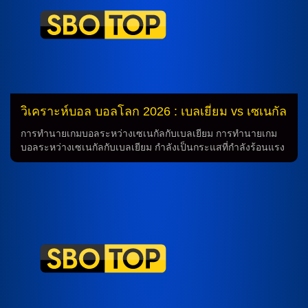
หลักที่อามาร์ เมมิช และอิวาน ซุนยิช ซึ่งคู่กองหน้าจะเป็นกัปตัน
ทีม เอดิน เชโก้ และ เอร์เมดิน เดมิโรวิช ทีมบอสเนียจะต้อง
พยายามปิดช่องว่างให้มากที่สุดเพื่อป้องกันการตกค้างจากเหนือ
ของทีมสหรัฐอเมริกา ในเกมนี้ ทีมสหรัฐอเมริกาหวังว่าจะคุมเกม
ไว้ได้ทั้งหมดและสามารถปิดบัญชีด้วยชัยชนะแบบขาดลอย เพื่อ
ยืนยันตัวเองว่าพร้อมจะเป็นผู้ครองแชมป์กลุ่มในการแข่งขันนี้
ด้วยความสนุกสนานและตื่นเต้นในการรอดูเกมนี้ มีความคาดหวัง
ว่าทั้งสองทีมจะเข้ามาแข่งขันอย่างดุเดือด และให้ประสบการณ์ที่
วิเคราะห์บอล บอลโลก 2026 : เบลเยี่ยม vs เซเนกัล
น่าจดจำแก่ผู้ชมทุกคน อย่างที่คาดว่าจะเป็นการแข่งขันที่น่าดู
เพลิดเพลินที่สุด ด้วยทีมสหรัฐอเมริกาที่มีสมรรถนะและความ
การทำนายเกมบอลระหว่างเซเนกัลกับเบลเยียม การทำนายเกม
พร้อมที่สูง และทีมบอสเนียที่มีคุณภาพการเล่นที่ดี การทำนายว่า
บอลระหว่างเซเนกัลกับเบลเยียม กำลังเป็นกระแสที่กำลังร้อนแรง
จะมีเกมที่น่าตื่นเต้นและน่าจดจำเป็นจึงทำให้เกมนี้กลายเป็นหนึ่ง
ในวงการกีฬา โดยทีมเซเนกัลมีความพร้อมในทุกด้าน โดยเฉพาะ
ในเกมที่ห้ามพลาดในการติดตามดูบอลสด ดังนั้น หากคุณเป็นผู้
ที่ด้านการจัดทัพในระบบ 4-2-3-1 ที่จะใช้ผนึกกำลังกับโรเมลู ลูกา
สนใจในการวิเคราะห์บอล และชื่นชอบการดูบอลสด อย่าลืมเช็ค
กู ในบทบาทกองหน้าตัวเป้า ส่วนทีมเบลเยียมก็จะใช้ระบบ 4-3-3
รายละเอียดของเกมนี้และติดตามความน่าตื่นเต้นที่ท้าทายของทั้ง
อย่างมั่นคง โดยมีลามีน กามาร่า คอยคุมเกมและสนับสนุนให้ 3
สองทีมในการแข่งขันนี้ไปพร้อมกัน การทำนายเกมและวิเคราะห์
ประสานในแดนหน้าอย่าง อิลิมาน เอ็นดิอาย, อิสไมล่า ซาร์ และ
บอล การทำนายผลเหตุการณ์ในการแข่งขันกีฬาเป็นหนึ่งใน
ซาดิโอ มาเน่ มีบทบาทสำคัญ **เซเนกัล ความมั่นใจจากความ
กิจกรรมที่น่าสนใจและมีความตื่นเต้นสูง โดยเฉพาะในการ
แข็งแกร่งทั้งด้าน** ในเกมนี้ ทัพปีศาจแดงจะต้องเผชิญกับทีม
ทำนายผลการแข่งขันฟุตบอลที่เป็นกีฬาที่มีความนิยมมากที่สุดทั่ว
เบลเยียม ที่เป็นทีมชั้นเหนือ แต่เซเนกัลก็ได้แสดงให้เห็นถึงฝีมือที่ดี
โลก การวิเคราะห์บอล และทำนายผลเป็นเรื่องที่ผู้สนใจกีฬา
ในการทำความมั่นใจโดยมีเกมรับที่เหนียวแน่นและสามารถสู้กับ
สามารถมีส่วนร่วมในการเสนอความเห็นและเดาชนะของทีม
ทีมแกร่งได้อย่างสูญเสีย ทำให้การทำนายเกมนี้ไม่ใช่งานง่ายของ
ต่างๆ ซึ่งเป็นสิ่งที่ทำให้การดูบอลสดกลายเป็นประสบการณ์ที่
ทัพปีศาจแดง แต่เชื่อว่าเซเนกัล มีทีมที่พร้อมที่จะต้านเกมรุกของคู่