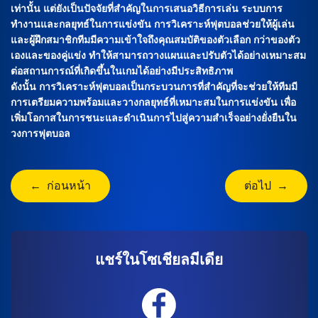
เท่านั้น แต่ยังเป็นปัจจัยที่สำคัญในการเสนอวิธีการเล่น ระบบการ
ทำงานและกลยุทธ์ในการแข่งขัน การวิเคราะห์ฟุตบอลช่วยให้ผู้เล่น
และผู้ฝึกสมาชิกทีมมีความเข้าใจถึงคุณสมบัติของตัวเลือก กว่าของตัว
เองและของคู่แข่ง ทำให้สามารถวางแผนและปรับตัวได้อย่างเหมาะสม
ต่อสถานการณ์ที่เกิดขึ้นในเกมได้อย่างมีประสิทธิภาพ
ดังนั้น การวิเคราะห์ฟุตบอลเป็นกระบวนการที่สำคัญที่จะช่วยให้ทีมมี
การเตรียมความพร้อมและวางกลยุทธ์ที่เหมาะสมในการแข่งขัน เพื่อ
เพิ่มโอกาสในการชนะและดำเนินการไปสู่ความสำเร็จอย่างยั่งยืนใน
วงการฟุตบอล
← ก่อนหน้า
ต่อไป →
แชร์ในโซเชียลมีเดีย