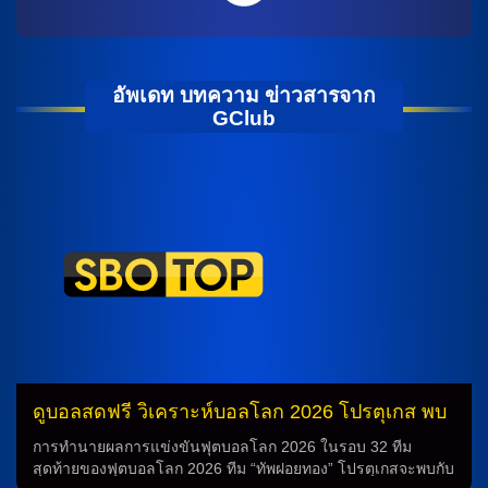
อัพเดท บทความ ข่าวสารจาก
GClub
ดูบอลสดฟรี วิเคราะห์บอลโลก 2026 โปรตุเกส พบ
โครเอเชีย 3 ก.ค.69
การทำนายผลการแข่งขันฟุตบอลโลก 2026 ในรอบ 32 ทีม
สุดท้ายของฟุตบอลโลก 2026 ทีม “ทัพฝอยทอง” โปรตุเกสจะพบกับ