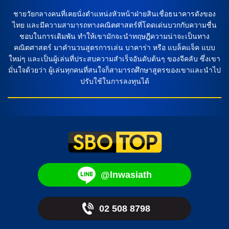
ที่สูงและความสนุกสนานที่อาจเกิดขึ้นในสนาม ทำให้เกมนี้เป็น
ชายวัยกลางคนที่เคยนั่งตำแหน่งหัวหน้าฝ่ายสินเชื่อธนาคารดังของ
หนึ่งในเกมที่ควรติดตามอย่างใกล้ชิด เพื่อเห็นผลการแข่งขันที่น่า
ไทย และมีความสามารถทางคณิตศาสตร์ที่โดดเด่นบวกกับความชื่น
ตื่นเต้นและไม่สามารถคาดเดาได้ล่วงหน้า การวิเคราะห์ฟุตบอล:
ชอบในการเดิมพัน ทำให้เขามักจะนำทฤษฎีความน่าจะเป็นทาง
เตรียมพบกัน! ทีมอังกฤษ vs ทีมนายใหญ่ การทำนายผลการ
คณิตศาสตร์ มาคำนวนสูตรการเล่น บาคาร่า หรือ แบล็คแจ็ค แบบ
แข่งขันระหว่างทีมอังกฤษกับทีมนายใหญ่ถือเป็นเรื่องที่น่าตื่นเต้น
ใหม่ๆ และเป็นผู้เล่นที่ประสบความสำเร็จอันดับต้นๆ ของจีคลับ ซึ่งเขา
และน่าสนใจมากมาย ด้วยความแข็งแกร่งและความพร้อมที่สูงขึ้น
มั่นใจด้วยว่า ผู้เล่นทุกคนที่สนใจก็สามารถศึกษาสูตรของเขาและนำไป
ของทั้งสองทีม นักวิเคราะห์บอลชื่อดังก็ได้มองเห็นว่าทีมอังกฤษมี
ความได้เปรียบในการชนะในเกมนี้ ทีมอังกฤษจะเข้าสนามด้วย
ปรับใช้ในการลงทุนได้
แผนการแข็งแกร่ง 4-2-3-1 ที่มีนักเตะคุณภาพเยี่ยมที่สามารถนำ
ทีมสู่ความสำเร็จได้อย่างมั่นคง การเลือกใช้แบบนี้ยังช่วยให้ทีมมี
ความยืดหยุ่นในการเปลี่ยนแปลงกลยุทธ์และการเข้าเล่นของนัก
เตะในทีม จากฝั่งทีมนายใหญ่ก็ไม่ควรถือเป็นทีมที่ง่ายต่อการต่อสู้
ด้วยแผนการเล่น 4-4-2 ที่เต็มไปด้วยนักเตะคุณภาพอันสามารถ
สร้างความสำเร็จให้ทีมได้อย่างมั่นคง คาดว่านัดนี้จะเป็นการ
แข่งขันที่มีความระดับสูงระหว่างทั้งสองทีม การทำนายผลลัพธ์
การทำนายก่อนเกมนี้แสดงให้เห็นว่าทีมอังกฤษจะมีความได้เปรียบ
ในการคว้าชัยในเกมนี้ […]
@lnwasiath
02 508 8798