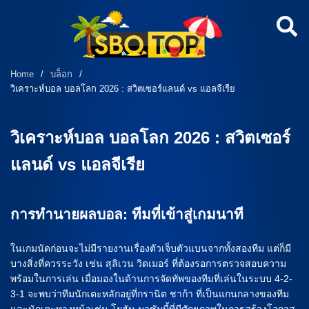
Home
/
บล็อก
/
วิเคราะห์บอล บอลโลก 2026 : สวิตเซอร์แลนด์ vs แอลจีเรีย
วิเคราะห์บอล บอลโลก 2026 : สวิตเซอร์
แลนด์ vs แอลจีเรีย
การทำนายผลบอล: ทีมที่เข้าสู่เกมนาที
ในเกมนัดก่อนจะไม่มีรายงานเรื่องตัวเจ็บตัวแบนจากทั้งสองทีม แต่ก็มี
บางสิ่งที่ควรระวัง เช่น สุลิเวน วิดเมอร์ ที่ต้องรอการตรวจสอบความ
พร้อมในการเล่น เมื่อมองในด้านการจัดทัพของทีมที่เล่นในระบบ 4-2-
3-1 จะพบว่าทีมนักเตะหลักอยู่ที่กรานิต ชาก้า ที่เป็นแกนกลางของทีม