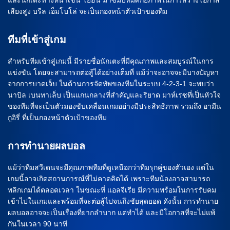
และนักเตะทางหน้าเช่น โยฮัน มาซัมบี้ที่มีศักยภาพในการสร้างโอกาส
เสียงสูง บรีล เอ็มโบโล่ จะเป็นกองหน้าตัวเป้าของทีม
ทีมที่เข้าสู่เกม
สำหรับทีมเข้าสู่เกมนี้ มีรายชื่อนักเตะที่มีคุณภาพและสมบูรณ์ในการ
แข่งขัน โดยจะสามารถต่อสู้ได้อย่างเต็มที่ แม้ว่าจะอาจจะมีบางปัญหา
จากการบาดเจ็บ ในด้านการจัดทัพของทีมในระบบ 4-2-3-1 จะพบว่า
นาบิล เบนทาเล็บ เป็นแกนกลางที่สำคัญและริยาด มาห์เรซที่เป็นหัวใจ
ของทีมที่จะเป็นตัวมองขับเคลื่อนเกมอย่างมีประสิทธิภาพ รวมถึง อามีน
กูอิรี่ ที่เป็นกองหน้าตัวเป้าของทีม
การทำนายผลบอล
แม้ว่าทีมสวีเดนจะมีคุณภาพทีมที่ดูเหนือกว่าทีมรุกคู่ของตัวเอง แต่ใน
เกมนี้อาจเกิดสถานการณ์ที่ไม่คาดคิดได้ เพราะทีมน้องอาจสามารถ
พลิกเกมได้ตลอดเวลา ในขณะที่ แอลจีเรีย มีความพร้อมในการรับคม
เข้าไปในเกมและพร้อมที่จะต่อสู้ไปจนถึงชัยสุดยอด ดังนั้น การทำนาย
ผลบอลอาจจะเป็นเรื่องที่ยากลำบาก แต่ทำได้ และมีโอกาสที่จะไม่แพ้
กันในเวลา 90 นาที