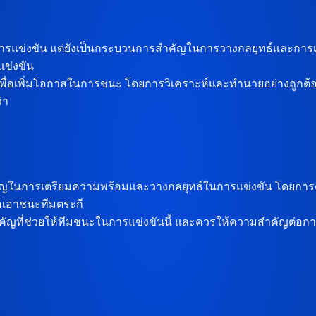
การแข่งขัน แต่ยังเป็นกระบวนการสำคัญในการวางกลยุทธ์และการ
แข่งขัน
้เพื่อเพิ่มโอกาสในการชนะ โดยการวิเคราะห์และทำนายอย่างถูกต้อง
่า
ัญในการเตรียมความพร้อมและวางกลยุทธ์ในการแข่งขัน โดยการ
่อเอาชนะทีมตระกี
สำคัญที่ช่วยให้ทีมชนะในการแข่งขันนี้ และควรให้ความสำคัญต่อ