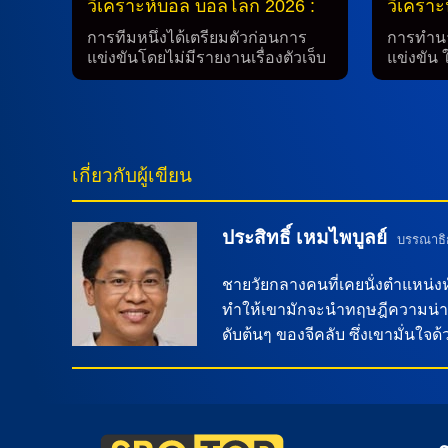
วิเคราะห์บอล บอลโลก 2026 :
วิเครา
ตุรกี vs ปารากวัย
สกอตแล
การทีมหนึ่งได้เตรียมตัวก่อนการ
การทำน
แข่งขันโดยไม่มีรายงานเรื่องตัวเจ็บ
แข่งขัน
ตัวแบนจากเกมนัดก่อน แต่อาจมี
ชนะในการ
การโรเตชั่นอยู่บ้างในบางตำแหน่ง
ลมอร์ กั
ด้านการจัดทัพในระบบ 4-2-3-1 ทีม
ความน่า
มีแกนหลักที่ ฮาคาน ชัลฮาโนกลู ซึ่ง
ทีมมีผลก
จะเป็นแรงบันดาลในการคุมเกมใน
ช่วงเวลา
เกี่ยวกับผู้เขียน
ทุกส่วนของสนาม ส่วนในแนวรุก
ทีมบอล ที
เด็กหนุ่มอาร์ด้า กูแลร์ จะเป็นคน
ระบบ 4-
สร้างสรรค์เกมให้ทีม โดยมีเดนิซ กุล
หลักที่ ล
ประสิทธิ์ เหมไพบูลย์
ที่เป็นกองหน้าตัวเป้า ในด้านกอง
แม็คโทมิ
บรรณาธิ
กลาง (4-2-3-1) จะมีอูกูร์ชาน คากีร์
อดัมส์ ก
ในประตู และเซกิ เซลิค, เมริห์ เดมิ
สกอร์ ส
ชายวัยกลางคนที่เคยนั่งตำแหน่
รัล, คักลาร โซยุนคู, เฟร์ดี้ คาดิโอ
น่า ก็ใช
ทำให้เขามักจะนำทฤษฎีความน่าจ
กลู เป็นแกนหลักในการป้องกัน รวม
โดยมีนัก
ดับต้นๆ ของจีคลับ ซึ่งเขามั่นใ
ถึง ฮาคาน ชัลฮาโนกลู, ออร์คุน ค็
และ เบน โ
อกคู ที่จะช่วยในการสร้างสรรค์เกม
สามารถสร
ส่วนเคเรม อัคตูร์โคกลู, อาร์ด้า กู
ปัญหาอาก
แลร์, เคนาน ยิลดิซ จะเป็นทุกของ
ผู้เล่นที
สนามเพื่อสร้างประตู ในหน้าเกม
ทำให้สมา
ก่อน มีผู้ทีมหลายคนได้รับการเตือน
งาน ด้ว