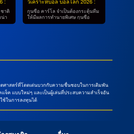
6 :
วิเคราะห์บอล บอลโลก 2026 :
บราซิล vs เฮติ
ชาติ
กุนซือ คาร์โล จำเป็นต้องกระตุ้นทีม
มน่า
ให้มีผลการทำนายพิเศษ กุนซือ
ติโน่
คาร์โล จะต้องทำให้ทีมของเขามีผล
การทำนายพิเศษในเกมถัดไปหลัง
จากที่เสมอกับโมร็อกโก 1-1 และได้
ขัน
แค่ 1 คะแนนเท่านั้น ในเกมล่าสุด
่อง
โดยทีมยังไม่พร้อมใช้งานสตาร์ดัง
กทีม
อย่าง เนย์มาร์ เนื่องจากอาการบาด
และ
เจ็บที่ยังไม่หายไป ยังไม่มีแข้ง
แทนที่
ตกหล่นจากอาการบาดเจ็บ การจัด
3-1
ทัพของคาร์โลคาดว่าจะเป็นระบบ
ลอร์
4-2-3-1 โดยจะมี ราฟินญ่า, ลูคัส ปา
เจ้า
เกต้า, และ วินิซิอุส จูเนียร์ ที่จะเป็น
ตศาสตร์ที่โดดเด่นบวกกับความชื่นชอบในการเดิมพัน
วสตัน
หัวกอแรกในการโจมตี ส่วนแดน
็ค แบบใหม่ๆ และเป็นผู้เล่นที่ประสบความสำเร็จอัน
 โฟ
หน้าจะไว้ใจให้ อิกอร์ ติอาโก้ มา
บใช้ในการลงทุนได้
เก่ง
ดำเนินการต่อเนื่อง รายชื่อทีม ราย
“ซอค
ชื่อทีมในระบบ 4-2-3-1 จะประกอบ
ิช
ด้วย อลิสซอน เบ็คเกอร์, โรเจอร์ อี
ะตุรกี
บันเญซ, มาร์ควินญอส, กาเบรียล
สาย
มากัลเญส, และ ดักลาส ซานโตส ใน
ใจ
กองกลาง และ คาเซมิโร่, บรูโน่ กี