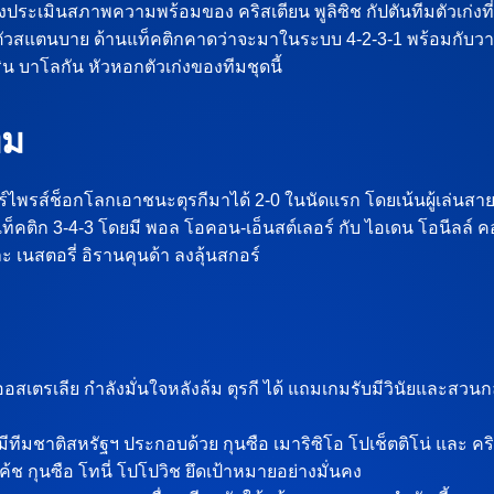
้องประเมินสภาพความพร้อมของ คริสเตียน พูลิซิช กัปตันทีมตัวเก่ง
็นตัวสแตนบาย ด้านแท็คติกคาดว่าจะมาในระบบ 4-2-3-1 พร้อมกับวาง
น บาโลกัน หัวหอกตัวเก่งของทีมชุดนี้
ีม
ซอร์ไพรส์ช็อกโลกเอาชนะตุรกีมาได้ 2-0 ในนัดแรก โดยเน้นผู้เล่นสา
็คติก 3-4-3 โดยมี พอล โอคอน-เอ็นสต์เลอร์ กับ ไอเดน โอนีลล
 เนสตอรี่ อิรานคุนด้า ลงลุ้นสกอร์
 ออสเตรเลีย กำลังมั่นใจหลังล้ม ตุรกี ได้ แถมเกมรับมีวินัยและสว
่มีทีมชาติสหรัฐฯ ประกอบด้วย กุนซือ เมาริซิโอ โปเช็ตติโน่ และ ค
 กุนซือ โทนี่ โปโปวิช ยึดเป้าหมายอย่างมั่นคง