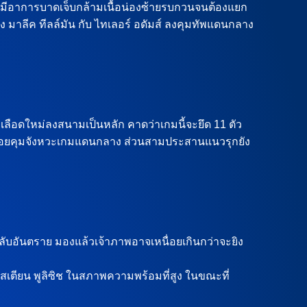
ที่มีอาการบาดเจ็บกล้ามเนื้อน่องซ้ายรบกวนจนต้องแยก
 มาลีค ทีลล์มัน กับ ไทเลอร์ อดัมส์ ลงคุมทัพแดนกลาง
ยเลือดใหม่ลงสนามเป็นหลัก คาดว่าเกมนี้จะยึด 11 ตัว
์ คอยคุมจังหวะเกมแดนกลาง ส่วนสามประสานแนวรุกยัง
นกลับอันตราย มองแล้วเจ้าภาพอาจเหนื่อยเกินกว่าจะยิง
ริสเตียน พูลิซิช ในสภาพความพร้อมที่สูง ในขณะที่