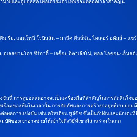
รทำนายและดูบอลสด เพื่อเตรียมตัวให้พร้อมตลอดเวลาสำคัญนี้
, ทิม รีม, แอนโทนี่ โรบินสัน – มาลีค ทีลล์มัน, ไทเลอร์ อดัมส์ – แซร
เกส, อเลสซานโดร ชีร์กาตี้ – เจค็อบ อิตาเลียโน่, พอล โอคอน-เอ็นส
ันนี้ การดูบอลสดอาจจะเป็นเครื่องมือที่สำคัญในการตัดสินใจขอ
้อมของทีมในเวลานั้น การจัดทัพและการสร้างกลยุทธ์เกมย่อมมี
่อผลการแข่งขัน เช่น คริสเตียน พูลิซิช ซึ่งเป็นกัปตันและนักเตะที
ัติของเขาอาจช่วยให้เข้าใจถึงวิธีที่เขามีส่วนร่วมในเกม