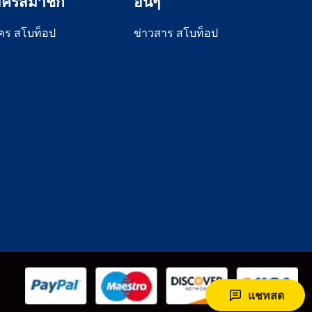
ัครสมาชิก
อื่นๆ
 ตัว
มาไรส์, ราฟินญ่า, ลูคัส ปาเกต้า,
์ทแบบ
และ วินิซิอุส จูเนียร์ ในแนวรุก […]
คร สโบท็อป
ข่าวสาร สโบท็อป
 โดย
ละ ไอ
มแดน
ยังคง
์ฟ,
แชทสด