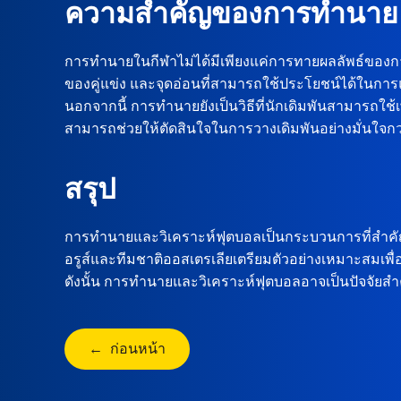
ความสำคัญของการทำนาย
การทำนายในกีฬาไม่ได้มีเพียงแค่การทายผลลัพธ์ของ
ของคู่แข่ง และจุดอ่อนที่สามารถใช้ประโยชน์ได้ในการ
นอกจากนี้ การทำนายยังเป็นวิธีที่นักเดิมพันสามารถใช
สามารถช่วยให้ตัดสินใจในการวางเดิมพันอย่างมั่นใจกว
สรุป
การทำนายและวิเคราะห์ฟุตบอลเป็นกระบวนการที่สำค
อรูส์และทีมชาติออสเตรเลียเตรียมตัวอย่างเหมาะสมเพื
ดังนั้น การทำนายและวิเคราะห์ฟุตบอลอาจเป็นปัจจัย
← ก่อนหน้า