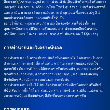
ทีมแชมป์ยุโรปของ หลุยส์ เด ลา ฟวนเต้ ยังเดินหน้าด้วยฟอร์มร้อนแรง
เกมรุกมีมิติทั้งตรงและกว้าง นำโดย โรดรี้ คุมจังหวะ เปดรี้ สร้างสรรค์
และ ลามีน ยามาล เติมความอันตราย ล่าสุดอุ่นเครื่องชนะเปรู 3-1
ตอกย้ำความเฉียบคมเวลาเจอทีมตั้งรับลึก
อย่างไรก็ตาม หมู่เกาะเคปเวิร์ด แม้เป็นรองชัดเจนทั้งชื่อชั้นและ
คุณภาพนักเตะ แต่มีวินัยเกมรับพอสมควร น่าจะถอยลึกเน้นรัดกุม
ทำให้สเปนเจาะไม่ง่ายแบบถล่มขาด ดังัน้เสี่ยงรอเถอะได้ลุ้นยาวๆ
การทำนายและวิเคราะห์บอล
การทำนายและวิเคราะห์บอลเป็นสิ่งที่ทุกคนสนใจ โดยเฉพาะในการ
ทำนายผลการแข่งขันที่น่าตื่นเต้น การวิเคราะห์ฟุตบอลอาจจะใช้
หลายวิธี เช่น การศึกษาสถิติการแข่งขันก่อนหน้า, สภาพการแข่งขัน
ของทีมที่จะลงสนาม, สภาพร่างกายของนักเตะ, และปัจจัยหลายๆ
ปัจจัยอื่นๆ ที่อาจมีผลกระทบต่อผลการแข่งขัน
การทำนายผลบอลไม่ได้เป็นเรื่องง่าย แม้ว่าทีมที่เหนื่อยกว่าหรือทีมที่
มีชื่อเสียงมากขึ้นก็มีโอกาสเสมอ ผลการแข่งขันอาจเปลี่ยนแปลงตาม
สถานการณ์และปัจจัยต่างๆ ที่เกิดขึ้นระหว่างการแข่งขัน
การดูบอลสด