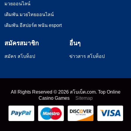
มวยออนไลน์
เดิมพัน มวยไทยออนไลน์
เดิมพัน อีสปอร์ต พนัน esport
สมัครสมาชิก
อื่นๆ
สมัคร สโบท็อป
ข่าวสาร สโบท็อป
All Rights Reserved ©
2026
สโบเบ็ต.com. Top Online
Casino Games
Sitemap