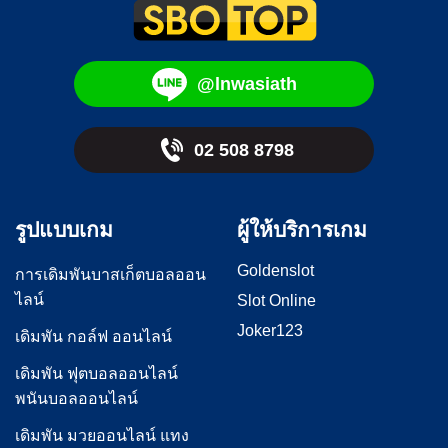
@lnwasiath
02 508 8798
รูปแบบเกม
ผู้ให้บริการเกม
Goldenslot
การเดิมพันบาสเก็ตบอลออน
ไลน์
Slot Online
Joker123
เดิมพัน กอล์ฟ ออนไลน์
เดิมพัน ฟุตบอลออนไลน์
พนันบอลออนไลน์
เดิมพัน มวยออนไลน์ แทง