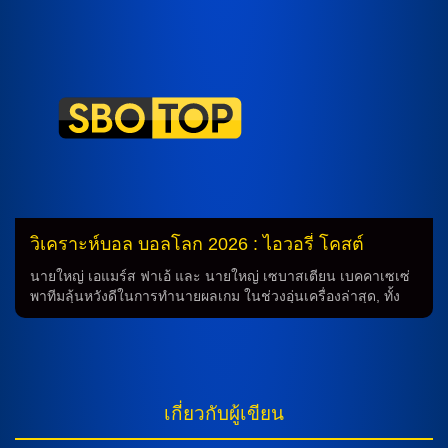
คุมแผงหลังคู่กันแดนกลางเป็น เฟลิกซ์ เมช่า กับ อเล็คซานดร้า
พาฟโลวิค ปั้นเกมโดยมี ยามาล มูเซียล่า นำรุกสร้างสรรค์เกม
หน้าเป้าใช้งาน ไค ฮาแวร์ตซ์ ทีมยูเลี่ยน นาเกลส์มันน์ กำลัง
เตรียมตัวในการเข้าร่วมการแข่งขันบอลโลกอย่างมากมาย โดย
การทำนายว่าทีมนี้จะเป็นหนึ่งในทีมที่มีโอกาสคว้าชัยได้มากที่สุด
ด้วยคุณภาพของนักเตะที่มีความสามารถและประสบการณ์ที่จะ
ช่วยทีมให้มั่นใจในการแข่งขัน **การทำนายทีมแข่งในการ
แข่งขันบอลโลก** **ทีมดิ๊ก อัดโวคาต** นายใหญ่ ดิ๊ก อัดโวคาต
เองพาทีมเข้ามาบอลโลกครั้งแรกเชื่อว่าประสบการณ์เป็นรอง
แน่นอนโดยเกมนี้มาในแผน 4-3-3 แนวรับวาง ยูสเตน โอบิสโป
กับ คูโก้ กาอารี คุมแผงหลังคู่กันแดนกลางส่ง จูนิโญ่ บากูน่า ลง
นำทัพปั้นเกมสนับสนุนสามแนวรุกนำโดย เควนซี่ กอร์เร่ ขนาบ
วิเคราะห์บอล บอลโลก 2026 : ไอวอรี่ โคสต์
ข้างด้วย ทาฮิธ […]
vs เอกวาดอร์
นายใหญ่ เอแมร์ส ฟาเอ้ และ นายใหญ่ เซบาสเตียน เบคคาเซเซ่
พาทีมลุ้นหวังดีในการทำนายผลเกม ในช่วงอุ่นเครื่องล่าสุด, ทั้ง
นายใหญ่ เอแมร์ส ฟาเอ้ และ นายใหญ่ เซบาสเตียน เบคคาเซเซ่
ได้ดำเนินการเกมที่ทำผลงานได้ดีอย่างต่อเนื่องในลีกบอลชั้นนำ
การทำนาย โดย นายใหญ่ เอแมร์ส ฟาเอ้ ในเกมล่าสุด, ทีมของ
นายใหญ่ เอแมร์ส ฟาเอ้ ได้เล่นในระบบ 4-3-3 โดยมีเอ็มมานูเอล
อักบาดู และ โอลิอน คอสซูนู คุมแผงหลังแดนกลาง ส่งทางด้าน อิ
เกี่ยวกับผู้เขียน
บราฮิม ซังกาเร่ ลงนำทัพปั้นเกมสนับสนุนสามแนวรุกนำโดย เอ
วานน์ เกสซานด์ และขนาบข้างด้วย อาหมัด ดิยัลโล่ กับ ยาน ดิ