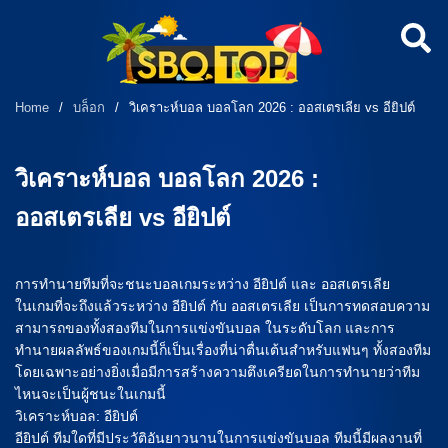
Home
/
บล็อก
/
วิเคราะห์บอล บอลโลก 2026 : ออสเตรเลีย vs อียิปต์
วิเคราะห์บอล บอลโลก 2026 :
ออสเตรเลีย vs อียิปต์
การทำนายทีมที่จะชนะบอลเกมระหว่าง อียิปต์ และ ออสเตรเลีย
ในเกมที่จะถึงแล้วระหว่าง อียิปต์ กับ ออสเตรเลีย เป็นการทดสอบความ
สามารถของทั้งสองทีมในการแข่งขันบอล ในระดับโลก และการ
ทำนายผลลัพธ์ของเกมนี้ก็เป็นเรื่องที่น่าตื่นเต้นสำหรับแฟนๆ ทั้งสองทีม
โดยเฉพาะอย่างยิ่งเมื่อมีการสร้างความตึงเครียดในการทำนายว่าทีม
ไหนจะเป็นผู้ชนะในเกมนี้
วิเคราะห์บอล: อียิปต์
อียิปต์ ทีมใดที่มีประวัติอันยาวนานในการแข่งขันบอล ทีมนี้มีผลงานที่