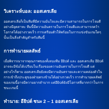
วิเคราะห์บอล: ออสเตรเลีย
ออสเตรเลียก็เป็นทีมที่มีความมั่นใจและมีความสามารถในการโจมตี
อย่างมีอุตสาหะ ทีมนี้มีความอันตรายในการโจมตีและสามารถคว้า
โอกาสได้อย่างรวดเร็ว การเตรียมตัวให้พร้อมในการแข่งขันเกมใดๆ
นั้นเป็นสิ่งสำคัญสำหรับทีมนี้
การทำนายผลลัพธ์
เมื่อพิจารณาจากคุณภาพของทั้งสองทีม อียิปต์ และ ออสเตรเลีย อียิปต์
อาจจะมีข้อได้เปรียบในเรื่องของความอันตรายในการโจมตี แต่
อย่างไรก็ตาม ออสเตรเลียยังคงมีความอันตรายและความคล่องตัวใน
การเข้าถึงประตูของฝ่ายตรงข้ามได้อย่างรวดเร็ว การทำนายผลลัพธ์
ของเกมนี้อาจมีความยากลำบาก แต่อียิปต์ยังมีโอกาสที่มากกว่าในการ
ชนะเกมนี้
ทำนาย: อียิปต์ ชนะ 2 – 1 ออสเตรเลีย