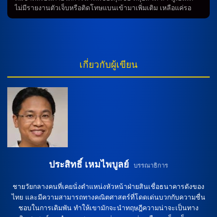
และ มาริน ปอนกราซิช […]
ไม่มีรายงานตัวเจ็บหรือติดโทษแบนเข้ามาเพิ่มเติม เหลือแค่รอ
เช็คฟิต บิคตอร์ มูนยอซ และ นิโก้ วิลเลี่ยมส์ สองผู้เล่นริมเส้นก่อน
เกมเท่านั้น ส่วนการจัดทัพคาดว่าจะวางระบบ 4-3-3 พร้อมกับ
ส่งตัวชูโรงอย่าง ลามีน ยามาล, มิเกล โอยาร์ซาบัล และ อเล็กซ์
บาเอน่า ลงออกสตาร์ทแดนหน้ากันครบเซ็ต ทีมชาติสเปนกำลังจะ
เผชิญหน้ากับทีมชาติออสเตรียในการแข่งขันฟุตบอลระดับชิง
เกี่ยวกับผู้เขียน
ชนะเลิศที่มีความสำคัญมากในวันที่ โอกาสลงสนามสูงมาก ซึ่ง
ทำให้ผู้รักฟุตบอลทั่วโลกตื่นเต้นกับการทำนายผลบอลกันอย่างมาก
และพร้อมกันนั้น ทีมชาติสเปนก็มีการเตรียมความพร้อมอย่างดี
เพื่อที่จะเอาชนะออสเตรียในการแข่งขันครั้งนี้ การจัดทัพและ
ความพร้อม การจัดทัพของทีมชาติสเปนถูกคาดว่าจะเป็นระบบ 4-
3-3 โดยส่งตัวชูโรงอย่าง ลามีน ยามาล, มิเกล โอยาร์ซาบัล และ
อเล็กซ์ บาเอน่า ลงออกสตาร์ทแดนหน้ากันครบเซ็ต ซึ่งทำให้มี
ความเชื่อว่าทีมชาติสเปนจะมีความแข็งแกร่งในการแข่งขัน และ
มีโอกาสชนะออสเตรียได้อย่างสมราคา การทำนายผล การ
ทำนายผลบอลเป็นสิ่งที่แฟนๆ ฟุตบอลทุกคนต้องการทำ เพื่อดูว่า
ทีมชาติสเปนหรือออสเตรียจะเป็นฝ่ายชนะในการแข่งขันนี้ โดยมี
ประสิทธิ์ เหมไพบูลย์
บรรณาธิการ
ความคิดเห็นและการวิเคราะห์บอลจากผู้เชี่ยวชาญ ที่สนุกและน่า
เชื่อถือ ความคาดหวังของแฟนๆ แฟนๆ ฟุตบอลทั่วโลกกำลังรอ
ชายวัยกลางคนที่เคยนั่งตำแหน่งหัวหน้าฝ่ายสินเชื่อธนาคารดังของ
คอยให้ทีมชาติสเปนแสดงความสามารถของตนในการประลองชิง
ไทย และมีความสามารถทางคณิตศาสตร์ที่โดดเด่นบวกกับความชื่น
ชนะเลิศนี้ โดยมีความเชื่อว่าทีมชาติสเปนจะมีโอกาสชนะ
ชอบในการเดิมพัน ทำให้เขามักจะนำทฤษฎีความน่าจะเป็นทาง
ออสเตรียในการแข่งขันครั้งนี้ ทีมชาติสเปนกำลังพร้อมต่อการ