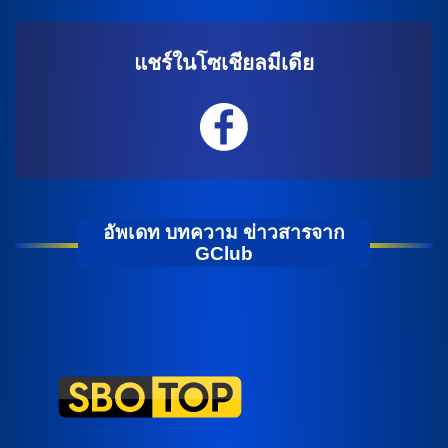
แชร์ในโซเชียลมีเดีย
อัพเดท บทความ ข่าวสารจาก
GClub