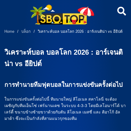
Home
/
บล็อก
/
วิเคราะห์บอล บอลโลก 2026 : อาร์เจนติน่า vs อียิปต์
วิเคราะห์บอล บอลโลก 2026 : อาร์เจนติ
น่า vs อียิปต์
การทำนายทีมฟุตบอลในการแข่งขันครั้งต่อไป
ในการแข่งขันครั้งต่อไปนี้ ทีมนายใหญ่ ลีโอเนล สคาโลนี่ จะต้อง
เผชิญกับทีมเอ็นโซ่ เฟร์นานเดซ ในระบบ 4-3-3 โดยมีเลโอนาร์โด้ บา
เลร์ดี้ ขนาบข้างซ้ายขวาด้วยกับตัน ลิโอเนล เมสซี่ และ ติอาโก้ อัล
มาด้า ซึ่งจะเป็นกำลังที่สามแนวรุกของทีม