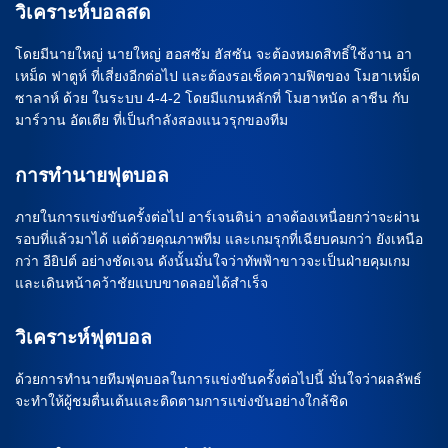
วิเคราะห์บอลสด
โดยมีนายใหญ่ นายใหญ่ ฮอสซัม ฮัสซัน จะต้องหมดสิทธิ์ใช้งาน อา
เหม็ด ฟาตูห์ ที่เสี่ยงอีกต่อไป และต้องรอเช็คความฟิตของ โมฮาเหม็ด
ซาลาห์ ด้วย ในระบบ 4-4-2 โดยมีแกนหลักที่ โมฮาหนัด ลาชีน กับ
มาร์วาน อัตเตีย ที่เป็นกำลังสองแนวรุกของทีม
การทำนายฟุตบอล
ภายในการแข่งขันครั้งต่อไป อาร์เจนติน่า อาจต้องเหนื่อยกว่าจะผ่าน
รอบที่แล้วมาได้ แต่ด้วยคุณภาพทีม และเกมรุกที่เฉียบคมกว่า ยังเหนือ
กว่า อียิปต์ อย่างชัดเจน ดังนั้นมั่นใจว่าทัพฟ้าขาวจะเป็นฝ่ายคุมเกม
และเดินหน้าคว้าชัยแบบขาดลอยได้สำเร็จ
วิเคราะห์ฟุตบอล
ด้วยการทำนายทีมฟุตบอลในการแข่งขันครั้งต่อไปนี้ มั่นใจว่าผลลัพธ์
จะทำให้ผู้ชมตื่นเต้นและติดตามการแข่งขันอย่างใกล้ชิด