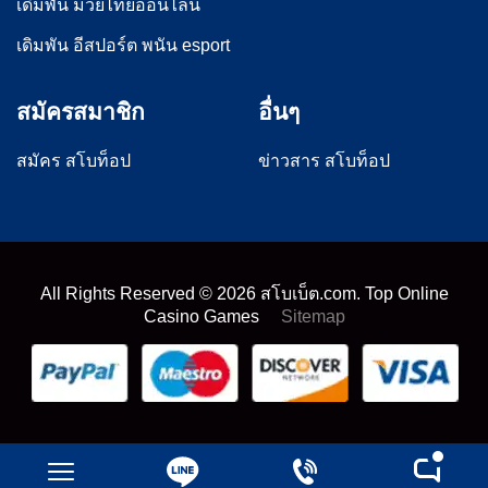
เดิมพัน มวยไทยออนไลน์
เดิมพัน อีสปอร์ต พนัน esport
สมัครสมาชิก
อื่นๆ
สมัคร สโบท็อป
ข่าวสาร สโบท็อป
All Rights Reserved ©
2026
สโบเบ็ต.com. Top Online
Casino Games
Sitemap