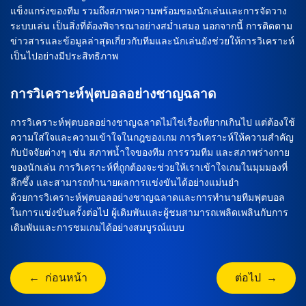
แข็งแกร่งของทีม รวมถึงสภาพความพร้อมของนักเล่นและการจัดวาง
ระบบเล่น เป็นสิ่งที่ต้องพิจารณาอย่างสม่ำเสมอ นอกจากนี้ การติดตาม
ข่าวสารและข้อมูลล่าสุดเกี่ยวกับทีมและนักเล่นยังช่วยให้การวิเคราะห์
เป็นไปอย่างมีประสิทธิภาพ
การวิเคราะห์ฟุตบอลอย่างชาญฉลาด
การวิเคราะห์ฟุตบอลอย่างชาญฉลาดไม่ใช่เรื่องที่ยากเกินไป แต่ต้องใช้
ความใส่ใจและความเข้าใจในกฎของเกม การวิเคราะห์ให้ความสำคัญ
กับปัจจัยต่างๆ เช่น สภาพน้ำใจของทีม การรวมทีม และสภาพร่างกาย
ของนักเล่น การวิเคราะห์ที่ถูกต้องจะช่วยให้เราเข้าใจเกมในมุมมองที่
ลึกซึ้ง และสามารถทำนายผลการแข่งขันได้อย่างแม่นยำ
ด้วยการวิเคราะห์ฟุตบอลอย่างชาญฉลาดและการทำนายทีมฟุตบอล
ในการแข่งขันครั้งต่อไป ผู้เดิมพันและผู้ชมสามารถเพลิดเพลินกับการ
เดิมพันและการชมเกมได้อย่างสมบูรณ์แบบ
← ก่อนหน้า
ต่อไป →