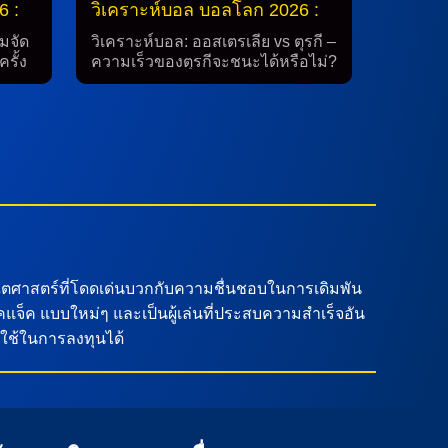
6 :
วิเคราะห์บอล บอลโลก 2026 :
ออสเตรเลีย vs ตุรกี
ยมจัด
วิเคราะห์บอล: ออสเตรเลีย vs ตุรกี –
รั้ง
ความเร็วของตุรกีจะชนะได้หรือไม่?
เตียน
การทำนายในการแข่งขันฟุตบอล
นการ
ระหว่างทีมชาติออสเตรเลียกับตุรกี
ันใน
วันนี้มีความสนุกสนานอย่างแน่นอน
แรกใน
เป็นคำถามที่หลายคนกำลังตั้งใจ
ป็นไป
ตรวจสอบ ท่านเหล่านักเดิมพันอาจ
จะมีความสนใจในการทำนาย
วัง
วิเคราะห์ฟุตบอล เพื่อเรียกรูปแบบ
นริม
การเดิมพันที่ดีที่สุด ที่ถูกพิสูจน์และดี
าร
ที่สุด การจัดวางทัพ ทีมชาติ
เญ่ จะ
ออสเตรเลียจะใช้ระบบ 3-4-2-1 โด
โด
ยมีแมทธิว เลคกี้ เป็นหน้าที่ ตัวเป้า
ตศาสตร์ที่โดดเด่นบวกกับความชื่นชอบในการเดิมพัน
ุมแนว
รองด้วย อายดิน ฮรุสติค และ เนสตอ
็ค แบบใหม่ๆ และเป็นผู้เล่นที่ประสบความสำเร็จอัน
ดย
รี่ อิรานคุนด้า เป็นตัวสร้างสรรค์
บใช้ในการลงทุนได้
นลีย์
ส่วนทีมชาติตุรกีจะใช้ระบบ 4-2-3-1
เป้า
โดยมี อาร์ด้า กูแลร์ เป็นกองหน้าตัว
ริง
เป้า สภาพทีม ถึงออสเตรเลียมี
ซือ
ประสบการณ์มากกว่า แต่สภาพทีม
วม
ตอนนี้กำลังประสบปัญหา เนื่องจากผู้
ิลมอร์
เล่นหลายคนอยู่ในช่วงพีค ในขณะที่