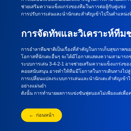
ช่วยเสริมความแข็งแกร่งของทีมในการต่อสู้กับคู่แข่ง
การปรับการเล่นและนำนักเตะสำคัญเข้าไปในตำแหน่งที
การจัดทัพและวิเคราะห์ทีมช
การอำลาทีมชาติเป็นเรื่องที่สำคัญในการเก็บสุขภาพของ
โอกาสที่นักเตะอื่นๆ จะได้มีโอกาสแสดงความสามาร
ระบบการเล่น 3-4-2-1 อาจช่วยเสริมความแข็งแกร่งของที
คอยสนับสนุน อาจทำให้ทีมมีโอกาสในการเดินทางไปสู
การเปลี่ยนแปลงระบบการเล่นและนำนักเตะสำคัญเข้าไป
อย่างแม่นยำ
ดังนั้น การทำนายผลการแข่งขันฟุตบอลไม่เพียงแต่เพื่อค
← ก่อนหน้า