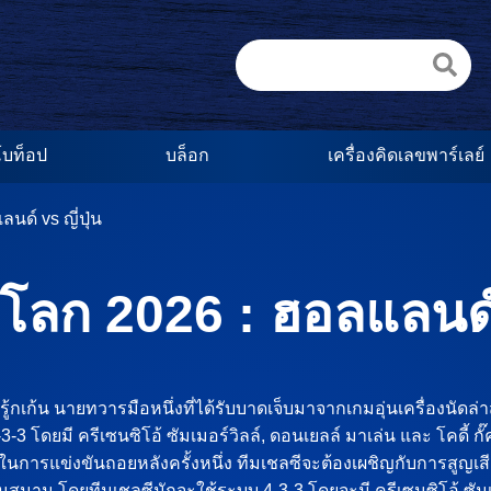
บท็อป
บล็อก
เครื่องคิดเลขพาร์เลย์
ด์ vs ญี่ปุ่น
ลก 2026 : ฮอลแลนด์ v
ู้กเก้น นายทวารมือหนึ่งที่ได้รับบาดเจ็บมาจากเกมอุ่นเครื่องนัดล่า
3 โดยมี ครีเซนซิโอ้ ซัมเมอร์วิลล์, ดอนเยลล์ มาเล่น และ โคดี
นการแข่งขันถอยหลังครั้งหนึ่ง ทีมเชลซีจะต้องเผชิญกับการสูญเสียข
สนาม โดยทีมเชลซีมักจะใช้ระบบ 4-3-3 โดยจะมี ครีเซนซิโอ้ ซัมเมอ