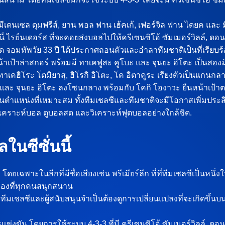
ีเดนเซล ดุมฟรีส์, ยาน พอล ฟาน เฮ้คเก้, เฟอร์จิล ฟาน ไดยค และ ม
ี่ ไรย์นเดอร์ส ที่จะคอยส่งบอลไปให้ครีเซนซิโอ้ ซัมเมอร์วิลล์, ดอน
นโด จอมทัพวัย 33 ปี ได้ประกาศถอนตัวและอำลาทีมชาติเป็นที่เรียบร
าเป้าล่าสกอร์ พร้อมมี ทาเคฟูสะ คูโบะ และ จุนยะ อิโตะ เป็นสองม
ทาเคฮิโระ โตมิยาสุ, ฮิโรกิ อิโตะ, โค อิตาคูระ เรียงตัวเป็นแกนกล
และ จุนยะ อิโตะ ลงโซนกลาง พร้อมกับ โคกิ โองาวะ ยืนหน้าเป้า
ตำแหน่งที่เหมาะสม ทั้งทีมเชลซีและทีมชาติจะมีโอกาสเพิ่มประส
วิเคราะห์บอล ดูบอลสด และวิเคราะห์ฟุตบอลอย่างใกล้ชิด.
นซีซั่นนี้
ยเฉพาะในลีกที่มีชื่อเสียงเช่น พรีเมียร์ลีก ที่ที่ทีมเชลซีเป็นห
ื่องที่ทุกคนสนุกสนาน
 ทั้งทีมเชลซีและผู้สนับสนุนจำเป็นต้องดูการเปลี่ยนแปลงที่จะเกิด
ข่งขัน โดยการใช้ระบบ 4-3-3 ที่มี ครีเซนซิโอ้ ซัมเมอร์วิลล์, ด