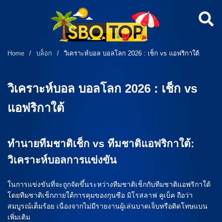
Home
/
บล็อก
/
วิเคราะห์บอล บอลโลก 2026 : เช็ก vs แอฟริกาใต้
วิเคราะห์บอล บอลโลก 2026 : เช็ก vs
แอฟริกาใต้
ทำนายทีมชาติเช็ก vs ทีมชาติแอฟริกาใต้:
วิเคราะห์บอลการแข่งขัน
ในการแข่งขันที่จะถูกจัดขึ้นระหว่างทีมชาติเช็กกับทีมชาติแอฟริกาใต้
โดยทีมชาติเช็กภายใต้การคุมของกุนซือ มิโรสลาฟ คูเบ็ค ถือว่า
สมบูรณ์เต็มร้อย เนื่องจากไม่มีรายงานผู้เล่นบาดเจ็บหรือติดโทษแบน
เพิ่มเติม