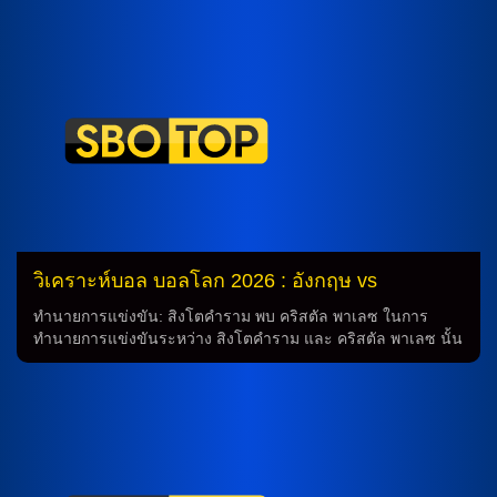
วิเคราะห์บอล บอลโลก 2026 : อังกฤษ vs
โครเอเชีย
ทำนายการแข่งขัน: สิงโตคำราม พบ คริสตัล พาเลซ ในการ
ทำนายการแข่งขันระหว่าง สิงโตคำราม และ คริสตัล พาเลซ นั้น
นายใหญ่ โธมัส ทูเคิ่ล มีความมั่นใจมาก เนื่องจากทีมของเขามีสิ่ง
ที่จำเป็นทั้งความสามารถและกลยุทธ์ที่ดี เขาเชื่อว่าทีมของเขาจะ
สามารถเอาชนะเป็นอย่างมั่นใจ ตัวจริงของทีม สิงโตคำราม จะ
ใช้ระบบ 4-2-3-1 ในการเล่น เพื่อควบคุมเกมให้มีความสมดุลทั้ง
ระหว่างการรุกและการป้องกัน นอกจากนี้ นายใหญ่ ซลัตโก้ ดา
ลิช ยังมีจุดเด่นในการใช้ลูกบอลให้เป็นไปตามกลยุทธ์ของเขา
อย่างแม่นยำ การทำนายผล จากการวิเคราะห์บอล และดูบอลสด