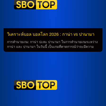
ทำให้เห็นว่า สิงโตคำราม มีโอกาสชนะในการแข่งขันนี้ โดยมี
เหตุผลจากศักยภาพของทีมและระบบการเล่นที่ดีที่พวกเขามี ซึ่ง
ทำให้ทีเด็ดทีขาดของ สิงโตคำราม มีความสามารถในการชนะ
อย่างมั่นใจ อย่างไรก็ตาม คริสตัล พาเลซ ก็ยังเป็นทีมที่มีคุณภาพ
และมีประสิทธิภาพ เขามีความแข็งแกร่งในทุกลักษณะ และจะไม่
ให้การแข่งขันดำเนินไปได้ง่าย การทำนายผลของการแข่งขันนี้
อาจเป็นไปได้หลายเส้นทาง สรุป ด้วยความสามารถและกลยุทธ์ที่
วิเคราะห์บอล บอลโลก 2026 : กาน่า vs ปานามา
ดีของทั้งสองทีม การทำนายผลของการแข่งขันระหว่าง สิงโต
คำราม และ คริสตัล พาเลซ นั้นยังเป็นเรื่องที่ยากลำบาก แต่
การทำนายเกม: กาน่า ปะทะ ปานามา ในการทำนายเกมระหว่าง
โอกาสที่สิงโตคำราม จะชนะในครั้งนี้นั้นยังมีอยู่ […]
กาน่า และ ปานามา ในวันนี้ เป็นเกมที่คาดการณ์ว่าจะมีความ
สนุกสุดแสนและน่าตื่นเต้น ทั้งทีมที่มีคุณภาพและประสบการณ์ใน
การแข่งขันใหญ่โดยรวม ทีมกาน่า ทีมกาน่าได้เตรียมตัวให้พร้อม
ตั้งแต่ต้นฤดูกาล ด้วยการเชื่อมั่นในคุณภาพของนักเตะและ
กลยุทธ์การเล่นที่ดี โดยนำโดยผู้นำในการโจมตีอย่าง อองตวน เซ
เมนโย่ และ จอร์แดน อายิว ที่มีฝีเทาที่มาก ทีมปานามา ในฝ่าย
ตรงข้าม ทีมปานามาก็มีคุณภาพที่เป็นเอกลักษณ์ของตนเอง โดยมี
นักเตะที่ทำประตูได้มากมายอย่าง โทมัส โรดริเกซ และ เซซิลิโอ
วอเตอร์มัน ที่จะทำให้เกมนี้เต็มไปด้วยความตื่นเต้น การทำนาย
จากการวิเคราะห์บอล ทั้งทีมกาน่าและทีมปานามามีคุณสมบัติ
และสมรรถนะในการแข่งขันอย่างเท่าเทียม แต่คาดเดาว่า กาน่า
จะมีความเยือกเย็นในการคุมบอลและสร้างโอกาสในการทำประตู
มากกว่า โดยผลการทำนายฟุตบอล ทำให้คาดการณ์ว่า กาน่าจะ