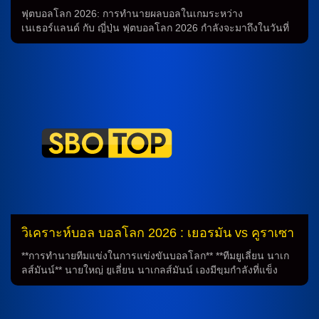
พบ ญี่ปุ่น 15 พ.ค.69
สำเร็จของทีมตนเอง ในการแข่งขันล่าสุดเมื่อปี […]
ฟุตบอลโลก 2026: การทำนายผลบอลในเกมระหว่าง
เนเธอร์แลนด์ กับ ญี่ปุ่น ฟุตบอลโลก 2026 กำลังจะมาถึงในวันที่
11 มิถุนายน – 19 กรกฎาคม ที่เม็กซิโก แคนาดา และ
สหรัฐอเมริกา โดยทีมที่เข้าร่วมจะเพิ่มขึ้นเป็น 48 ทีม แข่งทั้งหมด
104 นัด เกมในกลุ่ม F จะเห็นการแข่งขันระหว่างเนเธอร์แลนด์
กับ ญี่ปุ่น ที่น่าติดตามอย่างยิ่ง การทำนายผลบอล สำหรับการ
ทำนายผลบอลในเกมนี้ มีการวิเคราะห์ว่าทั้งสองทีมจะมีการ
แข่งขันอย่างดุเดือด เนเธอร์แลนด์ ซึ่งเคยเป็นรองแชมป์โลก 3
สมัยจะพยายามทำให้คว้าแชมป์เป็นของตัวเองอีกครั้ง ในขณะที่
ญี่ปุ่น จะพยายามทำความเป็นจริงในการคว้าแชมป์เป็นครั้งแรก
ในประวัติศาสตร์ การทำนายบอลสดในเกมนี้มีความน่าติดตาม
มากมาย เนเธอร์แลนด์ มีทีมที่แข็งแกร่งและรวดเร็ว สามารถทำ
ประตูได้ง่ายๆ ในขณะที่ ญี่ปุ่น มีความยืดหยุ่นในการเล่น เกมของ
ทีมจะเป็นไปในทิศทางที่ไม่คาดคิด วิเคราะห์ฟุตบอล การ
วิเคราะห์ฟุตบอลในเกมนี้มีความน่าสนใจ เนเธอร์แลนด์ จะ
พยายามคว้าชัยชนะให้ได้ เพื่อเข้ารอบต่อไป ในขณะที่ ญี่ปุ่น จะ
วิเคราะห์บอล บอลโลก 2026 : เยอรมัน vs คูราเซา
ทำทุกทางเพื่อไม่ให้เนเธอร์แลนด์ ได้ชัยชนะ […]
**การทำนายทีมแข่งในการแข่งขันบอลโลก** **ทีมยูเลี่ยน นาเก
ลส์มันน์** นายใหญ่ ยูเลี่ยน นาเกลส์มันน์ เองมีขุมกำลังที่แข็ง
แกร่งสุดๆตอนนี้โดยยกนักแข่งจาก บาเยิร์น มาเกินครึ่งทีมแผนยัง
เป็น 4-2-3-1 แนวรับวาง โยนาธาน ทาห์ กับ นิโค ชล็อตเตอร์เบ็ค
คุมแผงหลังคู่กันแดนกลางเป็น เฟลิกซ์ เมช่า กับ อเล็คซานดร้า