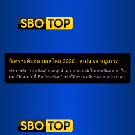
วิเคราะห์บอล บอลโลก 2026 : สเปน vs หมู่เกาะ
เคปเวิร์ด
ทำนายทีม “กระทิงดุ” ต่อหลุยส์ เด ลา ฟวนเต้ ในเกมเปิดสนาม ใน
เกมเปิดสนามนี้ ทีม “กระทิงดุ” ภายใต้การคุมทีมของ หลุยส์ เด ลา
ฟวนเต้ จะต้องลุ้นเหนื่อยเล็กน้อยในแนวรุก โดยต้องรอเช็คความ
ฟิตของ ลามีน ยามาล ปีกตัวเก่งที่เพิ่งกลับมาลงซ้อมได้เพียง 3-4
วัน การทำนายทีม “กระทิงดุ” ถ้าลามีน ยามาล มีความฟิตแตะ
ระดับ 90% ก็คาดว่าจะถูกส่งลงสนามทันทีเพื่อประสานงานร่วม
กับ มิเกล โอยาร์ซาบัล และ นิโก้ วิลเลี่ยมส์ ในแดนหน้าระบบ 4-
3-3 โดยมี ห้องเครื่องชูโรงอย่าง โรดรี้ และ ฟาเบียน รุยซ์ ลงนำ
ทัพ การทำนายทีมตัวแทนจากทวีปแอฟริกา ทางฝั่งตัวแทนจาก
ทวีปแอฟริกาที่สร้างประวัติศาสตร์ตีตั๋วเข้ามาลุยฟุตบอลโลกเป็น
หนแรก จะได้นำทีมโดยกุนซือ บูบิสต้า (เปโดร บรีโต้) โนเนม โล