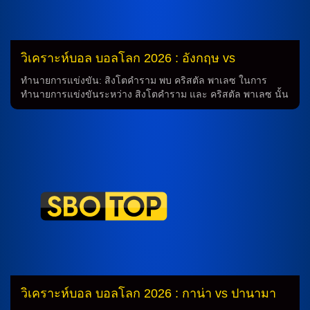
น่าดูและท้าทายอย่างมาก อย่าลืมติดตามการแข่งขันนี้และ
ธาเปโล มาเซโก้, ไลล์ ฟอสเตอร์, เตโบโฮ โมโคเอน่า, ธาเลนเต้
เพลิดเพลินกับทั้งสองทีมในการแสดงความสามารถของพวกเขา
เอ็มบาธ่า, เจย์เด้น อดัมส์, ปาทริค […]
ในสนามแข่งขัน การวิเคราะห์ฟุตบอล การทำนายผลการแข่งขัน
ฟุตบอลระหว่างทีมชาติแคนาดากับทีมชาติกาตาร์เป็นเรื่องที่ทุก
วิเคราะห์บอล บอลโลก 2026 : อังกฤษ vs
คนต้องตื่นเต้นรอคอย เพราะทั้งสองทีมเป็นทีมชาติที่มีความ
โครเอเชีย
สามารถและศักยภาพที่สูง การวิเคราะห์บอลไม่ได้มองเพียงแค่ผล
ทำนายการแข่งขัน: สิงโตคำราม พบ คริสตัล พาเลซ ในการ
การแข่งขันเพียงอย่างเดียว แต่ยังต้องพิจารณาด้านกลยุทธ์ […]
ทำนายการแข่งขันระหว่าง สิงโตคำราม และ คริสตัล พาเลซ นั้น
นายใหญ่ โธมัส ทูเคิ่ล มีความมั่นใจมาก เนื่องจากทีมของเขามีสิ่ง
ที่จำเป็นทั้งความสามารถและกลยุทธ์ที่ดี เขาเชื่อว่าทีมของเขาจะ
สามารถเอาชนะเป็นอย่างมั่นใจ ตัวจริงของทีม สิงโตคำราม จะ
ใช้ระบบ 4-2-3-1 ในการเล่น เพื่อควบคุมเกมให้มีความสมดุลทั้ง
ระหว่างการรุกและการป้องกัน นอกจากนี้ นายใหญ่ ซลัตโก้ ดา
ลิช ยังมีจุดเด่นในการใช้ลูกบอลให้เป็นไปตามกลยุทธ์ของเขา
อย่างแม่นยำ การทำนายผล จากการวิเคราะห์บอล และดูบอลสด
ทำให้เห็นว่า สิงโตคำราม มีโอกาสชนะในการแข่งขันนี้ โดยมี
เหตุผลจากศักยภาพของทีมและระบบการเล่นที่ดีที่พวกเขามี ซึ่ง
ทำให้ทีเด็ดทีขาดของ สิงโตคำราม มีความสามารถในการชนะ
อย่างมั่นใจ อย่างไรก็ตาม คริสตัล พาเลซ ก็ยังเป็นทีมที่มีคุณภาพ
และมีประสิทธิภาพ เขามีความแข็งแกร่งในทุกลักษณะ และจะไม่
ให้การแข่งขันดำเนินไปได้ง่าย การทำนายผลของการแข่งขันนี้
อาจเป็นไปได้หลายเส้นทาง สรุป ด้วยความสามารถและกลยุทธ์ที่
วิเคราะห์บอล บอลโลก 2026 : กาน่า vs ปานามา
ดีของทั้งสองทีม การทำนายผลของการแข่งขันระหว่าง สิงโต