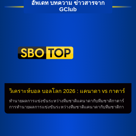
อัพเดท บทความ ข่าวสารจาก
GClub
วิเคราะห์บอล บอลโลก 2026 : แคนาดา vs กาตาร์
ทำนายผลการแข่งขันระหว่างทีมชาติแคนาดากับทีมชาติกาตาร์
การทำนายผลการแข่งขันระหว่างทีมชาติแคนาดากับทีมชาติกา
ตาร์ในการแข่งขันฟุตบอลระดับโลกกำลังจะมาถึงในเร็วๆ นี้ที่
สนามกีฬา ทำนายว่าทีมชาติแคนาดาอาจจะเหนือกว่าและมีความ
ได้เปรียบในฐานะเจ้าภาพของเกมนี้ แต่ฟอร์มของพวกเขาในช่วง
เวลาที่ผ่านมานั้นมีความหนักไปทางเสมอ ในขณะเดียวกัน ทีม