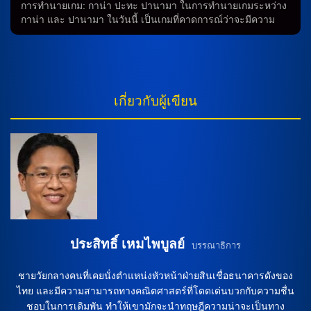
คำราม และ คริสตัล พาเลซ นั้นยังเป็นเรื่องที่ยากลำบาก แต่
การทำนายเกม: กาน่า ปะทะ ปานามา ในการทำนายเกมระหว่าง
โอกาสที่สิงโตคำราม จะชนะในครั้งนี้นั้นยังมีอยู่ […]
กาน่า และ ปานามา ในวันนี้ เป็นเกมที่คาดการณ์ว่าจะมีความ
สนุกสุดแสนและน่าตื่นเต้น ทั้งทีมที่มีคุณภาพและประสบการณ์ใน
การแข่งขันใหญ่โดยรวม ทีมกาน่า ทีมกาน่าได้เตรียมตัวให้พร้อม
ตั้งแต่ต้นฤดูกาล ด้วยการเชื่อมั่นในคุณภาพของนักเตะและ
กลยุทธ์การเล่นที่ดี โดยนำโดยผู้นำในการโจมตีอย่าง อองตวน เซ
เมนโย่ และ จอร์แดน อายิว ที่มีฝีเทาที่มาก ทีมปานามา ในฝ่าย
เกี่ยวกับผู้เขียน
ตรงข้าม ทีมปานามาก็มีคุณภาพที่เป็นเอกลักษณ์ของตนเอง โดยมี
นักเตะที่ทำประตูได้มากมายอย่าง โทมัส โรดริเกซ และ เซซิลิโอ
วอเตอร์มัน ที่จะทำให้เกมนี้เต็มไปด้วยความตื่นเต้น การทำนาย
จากการวิเคราะห์บอล ทั้งทีมกาน่าและทีมปานามามีคุณสมบัติ
และสมรรถนะในการแข่งขันอย่างเท่าเทียม แต่คาดเดาว่า กาน่า
จะมีความเยือกเย็นในการคุมบอลและสร้างโอกาสในการทำประตู
มากกว่า โดยผลการทำนายฟุตบอล ทำให้คาดการณ์ว่า กาน่าจะ
เป็นผู้ชนะในเกมนี้ ด้วยความสามารถในการควบคุมเกมและ
ความเสถียรทางกองกลาง สรุป ดังนั้น การทำนายเกมระหว่าง กา
น่า และ ปานามา เป็นเกมที่คาดว่าจะมีความสนุกสุดแสนและน่า
ตื่นเต้น โดยมีทีมกาน่าคาดว่าจะเป็นผู้ชนะในเกมนี้ วิเคราะห์
ประสิทธิ์ เหมไพบูลย์
บรรณาธิการ
บอล: กาน่า ปะทะ ปานามา การทำนายเกมระหว่าง กาน่า และ
[…]
ชายวัยกลางคนที่เคยนั่งตำแหน่งหัวหน้าฝ่ายสินเชื่อธนาคารดังของ
ไทย และมีความสามารถทางคณิตศาสตร์ที่โดดเด่นบวกกับความชื่น
ชอบในการเดิมพัน ทำให้เขามักจะนำทฤษฎีความน่าจะเป็นทาง