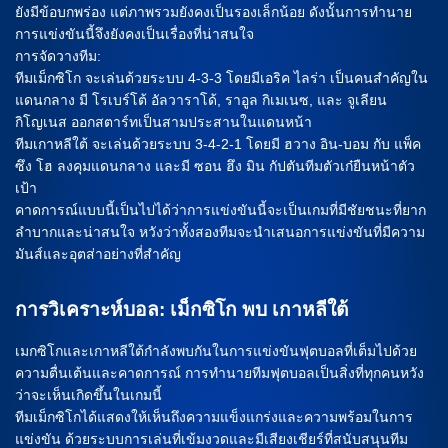
ยังมีข้อบกพร่อง แต่ภาพรวมยังคงเป็นรองเล็กน้อย ดังนั้นการทำนาย
การแข่งขันนี้จึงยังคงเป็นเรื่องที่น่าสนใจ
การจัดวางทีม:
ทีมเม็กซิโก จะเล่นด้วยระบบ 4-3-3 โดยมีเอริค ไลร่า เป็นคนสำคัญใน
แดนกลาง มี โรเบร์โต้ อัลวาราโด้, ราอูล กิเมเนซ, และ จูเลียน
กิโญเนส ออกสตาร์ทเป็นสามประสานในแดนหน้า
ทีมเกาหลีใต้ จะเล่นด้วยระบบ 3-4-2-1 โดยมี ฮวาง อิน-บอม กับ แพ็ค
ซึง โฮ ลงคุมแดนกลาง และมี ซอน ฮึง มิน กัปตันทีมตัวเก๋ยืนหน้าตัว
เป้า
คาดการณ์แบบนี้เป็นไปได้ว่าการแข่งขันนี้จะเป็นเกมที่มีชัยชนะที่ยาก
ลำบากและน่าสนใจ หวังว่าทั้งสองทีมจะนำเสนอการแข่งขันที่มีความ
มันส์และอุตส่าอย่างที่สำคัญ
การวิเคราะห์บอล: เม็กซิโก พบ เกาหลีใต้
เมกซิโกและเกาหลีใต้กำลังพบกันในการแข่งขันฟุตบอลที่เต็มไปด้วย
ความตื่นเต้นและคาดการณ์ การทำนายทีมฟุตบอลเป็นสิ่งที่ทุกคนหวัง
ว่าจะเห็นเกิดขึ้นในเกมนี้
ทีมเม็กซิโกได้แสดงให้เห็นถึงความแข็งแกร่งและความพร้อมในการ
แข่งขัน ด้วยระบบการเล่นที่เข้มงวดและมีเสียงเชียร์ที่สนับสนุนทีม