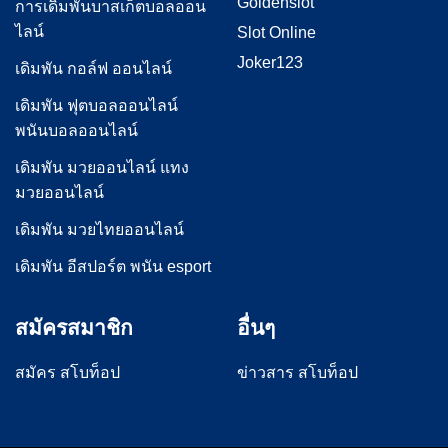
Goldenslot
การเดิมพันบาสเก็ตบอลออน
ไลน์
Slot Online
Joker123
เดิมพัน กอล์ฟ ออนไลน์
เดิมพัน ฟุตบอลออนไลน์
พนันบอลออนไลน์
เดิมพัน มวยออนไลน์ แทง
มวยออนไลน์
เดิมพัน มวยไทยออนไลน์
เดิมพัน อีสปอร์ต พนัน esport
สมัครสมาชิก
อื่นๆ
สมัคร สโบท็อป
ข่าวสาร สโบท็อป